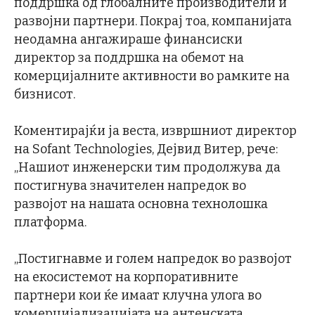
поддршка од глобалните производители и
развојни партнери. Покрај тоа, компанијата
неодамна ангажираше финансиски
директор за поддршка на обемот на
комерцијалните активности во рамките на
бизнисот.
Коментирајќи ја веста, извршниот директор
на Sofant Technologies, Дејвид Витер, рече:
„Нашиот инженерски тим продолжува да
постигнува значителен напредок во
развојот на нашата основна технолошка
платформа.
„Постигнавме и голем напредок во развојот
на екосистемот на корпоративните
партнери кои ќе имаат клучна улога во
комерцијализацијата на антенската