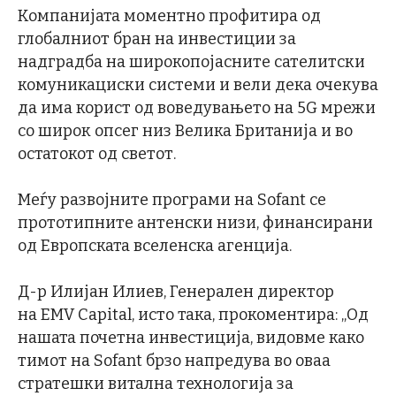
Компанијата моментно профитира од
глобалниот бран на инвестиции за
надградба на широкопојасните сателитски
комуникациски системи и вели дека очекува
да има корист од воведувањето на 5G мрежи
со широк опсег низ Велика Британија и во
остатокот од светот.
Меѓу развојните програми на Sofant се
прототипните антенски низи, финансирани
од Европската вселенска агенција.
Д-р Илијан Илиев, Генерален директор
на EMV Capital, исто така, прокоментира: „Од
нашата почетна инвестиција, видовме како
тимот на Sofant брзо напредува во оваа
стратешки витална технологија за