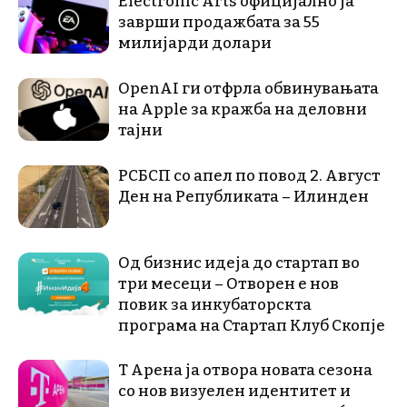
Electronic Arts официјално ја
заврши продажбата за 55
милијарди долари
OpenAI ги отфрла обвинувањата
на Apple за кражба на деловни
тајни
РСБСП со апел по повод 2. Август
Ден на Републиката – Илинден
Од бизнис идеја до стартап во
три месеци – Отворен е нов
повик за инкубаторскта
програма на Стартап Клуб Скопје
Т Арена ја отвора новата сезона
со нов визуелен идентитет и