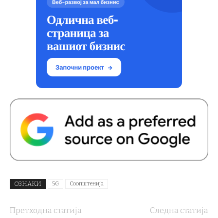
ОЗНАКИ
5G
Соопштенија
Претходна статија
Следна статија