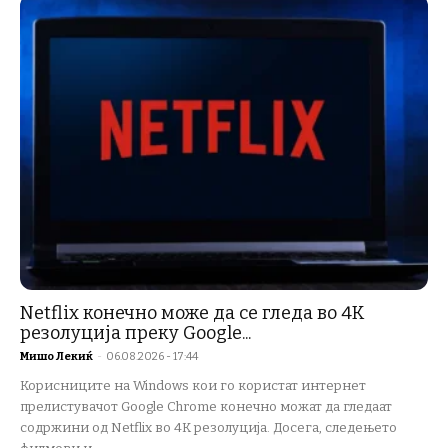
Netflix конечно може да се гледа во 4K
резолуција преку Google...
Мишо Лекиќ
-
06.08.2026 - 17:44
Корисниците на Windows кои го користат интернет
прелистувачот Google Chrome конечно можат да гледаат
содржини од Netflix во 4K резолуција. Досега, следењето