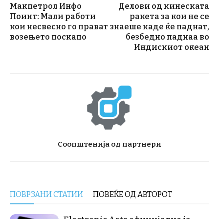
Макпетрол Инфо
Делови од кинеската
Поинт: Мали работи
ракета за кои не се
кои несвесно го прават
знаеше каде ќе паднат,
возењето поскапо
безбедно паднаа во
Индискиот океан
Соопштенија од партнери
ПОВРЗАНИ СТАТИИ
ПОВЕЌЕ ОД АВТОРОТ