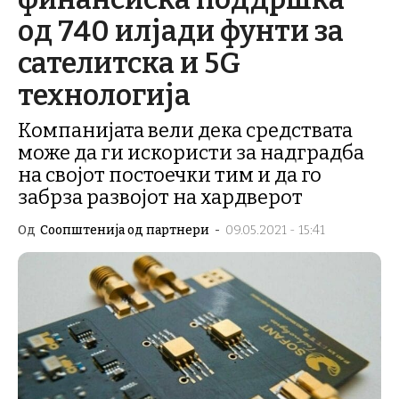
од 740 илјади фунти за
сателитска и 5G
технологија
Компанијата вели дека средствата
може да ги искористи за надградба
на својот постоечки тим и да го
забрза развојот на хардверот
Од
Соопштенија од партнери
-
09.05.2021 - 15:41