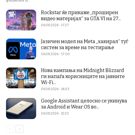
филмови и...
Rockstar ќе прикаже „проширен
видео материјал“ за GTA VI на 27...
06.08.2026 - 17:27
Јазичен модел на Meta „хакирал“ туѓ
систем за време на тестирање
06.08.2026 - 17:00
Нова кампања на Midnight Blizzard
ги напаѓа корисниците на јавните
Wi-Fi...
06.08.2026 - 14:03
Google Assistant целосно се укинува
за Android и Wear OS во...
06.08.2026 - 12:23