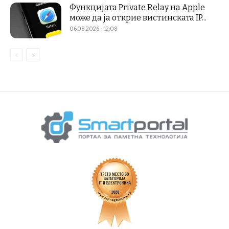
Функцијата Private Relay на Apple
може да ја открие вистинската IP...
06.08.2026 - 12:08