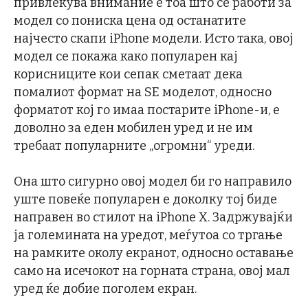
привлекува внимание е тоа што се работи за
модел со пониска цена од останатите
најчесто скапи iPhone модели. Исто така, овој
модел се покажа како популарен кај
корисниците кои сепак сметаат дека
помалиот формат на SE моделот, односно
форматот кој го имаа постарите iPhone-и, е
доволно за еден мобилен уред и не им
требаат популарните „огромни“ уреди.
Она што сигурно овој модел би го направило
уште повеќе популарен е доколку тој биде
направен во стилот на iPhone X. Задржувајќи
ја големината на уредот, меѓутоа со тргање
на рамките околу екранот, односно оставање
само на исечокот на горната страна, овој мал
уред ќе добие поголем екран.