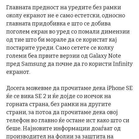
Главната предност на уредите без рамки
околу екранот не е само естетски, односно
главната придобивка е што се добива
поголем екран во уред со помали димензии
од тие што би морале да се користат кај
постарите уреди. Само сетете се колку
големи беа првите верзии од Galaxy Note
пред Samsung да почне да го користи Infinity
екранот.
Досега можевме да прочитаме дека iPhone SE
ќе се вика SE 2 и ќе дојде со исечок на
горната страна, без рамки на другите
страни, за потоа да прочитаме дека овој
телефон во главно ќе остане ист како што си
беше. Најновите информации доаѓаат од
производител на фолии за заштита на