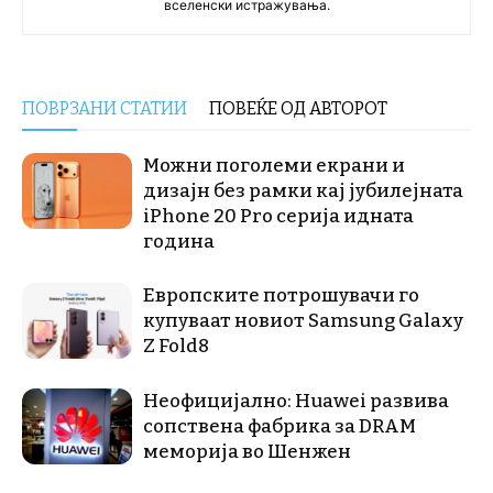
вселенски истражувања.
ПОВРЗАНИ СТАТИИ
ПОВЕЌЕ ОД АВТОРОТ
Можни поголеми екрани и
дизајн без рамки кај јубилејната
iPhone 20 Pro серија идната
година
Европските потрошувачи го
купуваат новиот Samsung Galaxy
Z Fold8
Неофицијално: Huawei развива
сопствена фабрика за DRAM
меморија во Шенжен