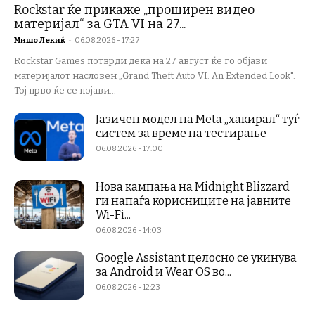
Rockstar ќе прикаже „проширен видео
материјал“ за GTA VI на 27...
Мишо Лекиќ
-
06.08.2026 - 17:27
Rockstar Games потврди дека на 27 август ќе го објави
материјалот насловен „Grand Theft Auto VI: An Extended Look".
Тој прво ќе се појави...
Јазичен модел на Meta „хакирал“ туѓ
систем за време на тестирање
06.08.2026 - 17:00
Нова кампања на Midnight Blizzard
ги напаѓа корисниците на јавните
Wi-Fi...
06.08.2026 - 14:03
Google Assistant целосно се укинува
за Android и Wear OS во...
06.08.2026 - 12:23