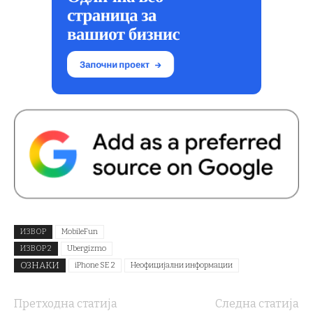
ИЗВОР
MobileFun
ИЗВОР 2
Ubergizmo
ОЗНАКИ
iPhone SE 2
Неофицијални информации
Претходна статија
Следна статија