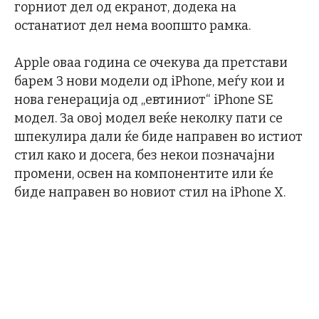
горниот дел од екранот, додека на
останатиот дел нема воопшто рамка.
Apple оваа година се очекува да претстави
барем 3 нови модели од iPhone, меѓу кои и
нова генерација од „евтиниот“ iPhone SE
модел. За овој модел веќе неколку пати се
шпекулира дали ќе биде направен во истиот
стил како и досега, без некои позначајни
промени, освен на компонентите или ќе
биде направен во новиот стил на iPhone X.