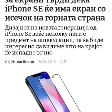
iPhone SE ќе има екран со
исечок на горната страна
Дизајнот на новата генерација од
iPhone SE веќе неколку пати е
предмет на шпекулации, па ќе биде
интересно да видиме што на крајот
ќе испадне точно
Од
Мишо Лекиќ
-
16.05.2018 - 17:42