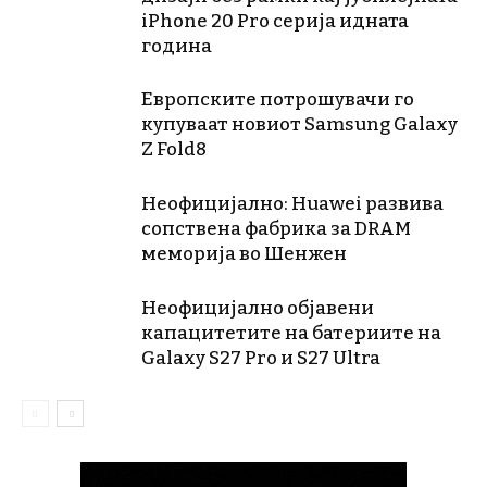
iPhone 20 Pro серија идната
година
Европските потрошувачи го
купуваат новиот Samsung Galaxy
Z Fold8
Неофицијално: Huawei развива
сопствена фабрика за DRAM
меморија во Шенжен
Неофицијално објавени
капацитетите на батериите на
Galaxy S27 Pro и S27 Ultra