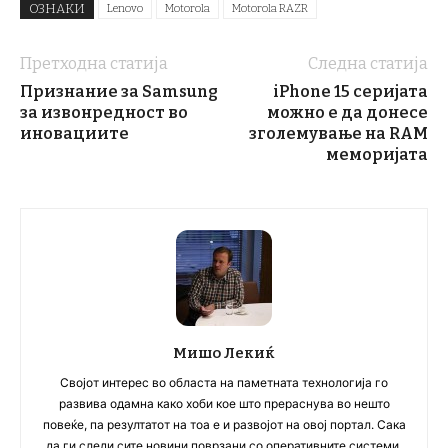
ОЗНАКИ
Lenovo
Motorola
Motorola RAZR
Претходна статија
Следна статија
Признание за Samsung
iPhone 15 серијата
за извонредност во
можно е да донесе
иновациите
зголемување на RAM
меморијата
Мишо Лекиќ
Својот интерес во областа на паметната технологија го
развива одамна како хоби кое што прераснува во нешто
повеќе, па резултатот на тоа е и развојот на овој портал. Сака
да ги следи сите новини поврзани со оперативните системи,