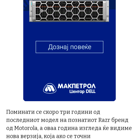
Поминати се скоро три години од
последниот модел на познатиот Razr бренд
од Motorola, а оваа година изгледа ќе видиме
нова верзија, која ако се точни