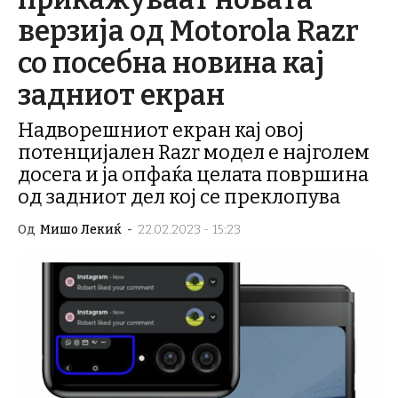
верзија од Motorola Razr
со посебна новина кај
задниот екран
Надворешниот екран кај овој
потенцијален Razr модел е најголем
досега и ја опфаќа целата површина
од задниот дел кој се преклопува
Од
Мишо Лекиќ
-
22.02.2023 - 15:23