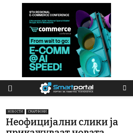
НОВОСТИ
СМАРТФОНИ
Неофицијални слики ја
прикажуваат новата