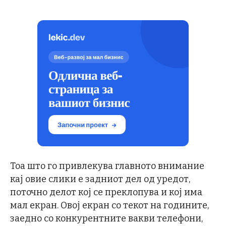
Тоа што го привлекува главното внимание
кај овие слики е задниот дел од уредот,
поточно делот кој се преклопува и кој има
мал екран. Овој екран со текот на годините,
заедно со конкурентните вакви телефони,