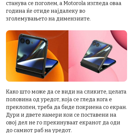
станува се поголем, а Motorola изгледа оваа
година ќе отиде најдалеку во
зголемувањето на димензиите.
Како што може да се види на сликите, целата
половина од уредот, која се гледа кога е
преклопен, треба да биде покриена со екран.
Дури и двете камери кои се поставени на
овој дел не го прекинуваат екранот да оди
до самиот раб на уредот.