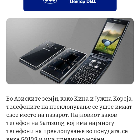
Во Азиските земји, како Кина и Јужна Кореја,
телефоните на преклопување се уште имаат
свое место на пазарот. Најновиот ваков
телефон на Samsung, кој има најмногу
телефони на преклопување во понудата, се
вика G9198 и има прилично моќни