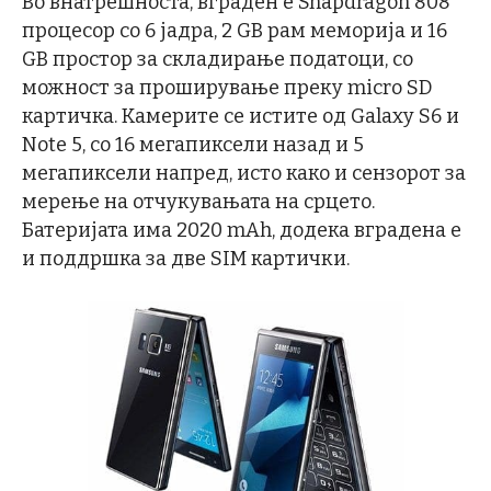
Во внатрешноста, вграден е Snapdragon 808
процесор со 6 јадра, 2 GB рам меморија и 16
GB простор за складирање податоци, со
можност за проширување преку micro SD
картичка. Камерите се истите од Galaxy S6 и
Note 5, со 16 мегапиксели назад и 5
мегапиксели напред, исто како и сензорот за
мерење на отчукувањата на срцето.
Батеријата има 2020 mAh, додека вградена е
и поддршка за две SIM картички.