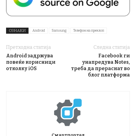
ОЗНАКИ
Android
Samsung
Телефон на преклоп
Претходна статија
Следна статија
Android задржува
Facebook ги
повеќе корисници
унапредува Notes,
отколку iOS
треба да прераснат во
блог платформа
Смартпортал