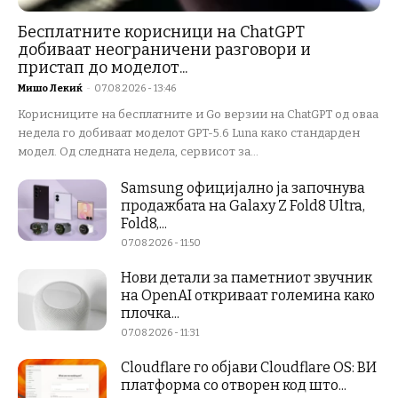
Бесплатните корисници на ChatGPT
добиваат неограничени разговори и
пристап до моделот...
Мишо Лекиќ
-
07.08.2026 - 13:46
Корисниците на бесплатните и Go верзии на ChatGPT од оваа
недела го добиваат моделот GPT-5.6 Luna како стандарден
модел. Од следната недела, сервисот за...
Samsung официјално ја започнува
продажбата на Galaxy Z Fold8 Ultra,
Fold8,...
07.08.2026 - 11:50
Нови детали за паметниот звучник
на OpenAI откриваат големина како
плочка...
07.08.2026 - 11:31
Cloudflare го објави Cloudflare OS: ВИ
платформа со отворен код што...