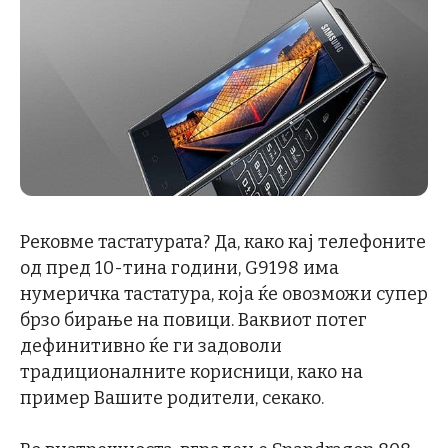
Рековме тастатурата? Да, како кај телефоните
од пред 10-тина години, G9198 има
нумеричка тастатура, која ќе овозможи супер
брзо бирање на повици. Ваквиот потег
дефинитивно ќе ги задоволи
традиционалните корисници, како на
пример Вашите родители, секако.