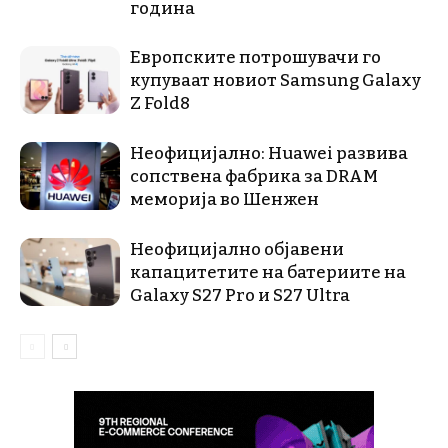
година
Европските потрошувачи го
купуваат новиот Samsung Galaxy
Z Fold8
Неофицијално: Huawei развива
сопствена фабрика за DRAM
меморија во Шенжен
Неофицијално објавени
капацитетите на батериите на
Galaxy S27 Pro и S27 Ultra