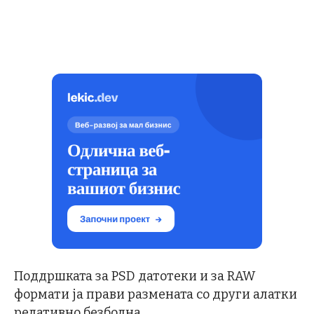
Поддршката за PSD датотеки и за RAW
формати ја прави размената со други алатки
релативно безболна.