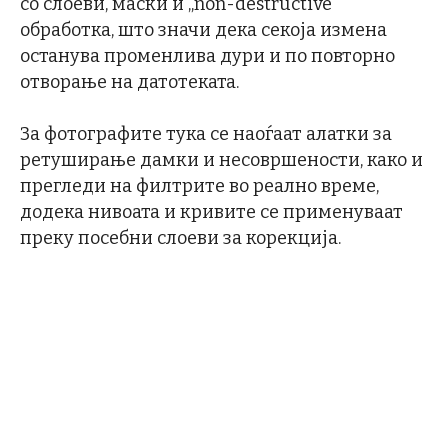
со слоеви, маски и „non-destructive“
обработка, што значи дека секоја измена
останува променлива дури и по повторно
отворање на датотеката.
За фотографите тука се наоѓаат алатки за
ретуширање дамки и несовршености, како и
прегледи на филтрите во реално време,
додека нивоата и кривите се применуваат
преку посебни слоеви за корекција.