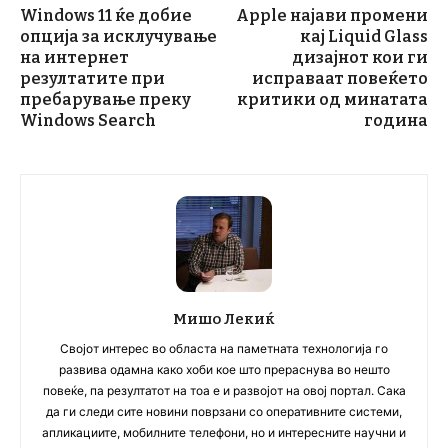
Windows 11 ќе добие
Apple најави промени
опција за исклучување
кај Liquid Glass
на интернет
дизајнот кои ги
резултатите при
исправаат повеќето
пребарување преку
критики од минатата
Windows Search
година
Мишо Лекиќ
Својот интерес во областа на паметната технологија го
развива одамна како хоби кое што прераснува во нешто
повеќе, па резултатот на тоа е и развојот на овој портал. Сака
да ги следи сите новини поврзани со оперативните системи,
апликациите, мобилните телефони, но и интересните научни и