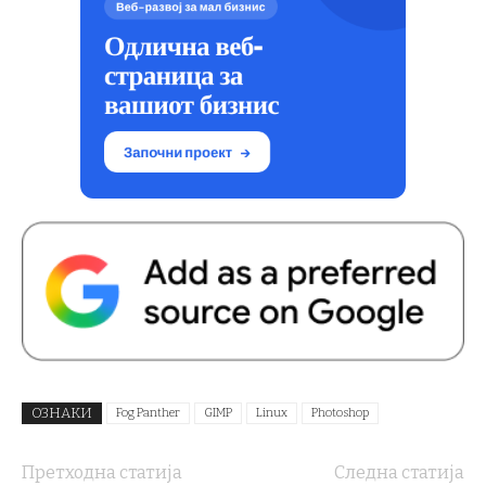
ОЗНАКИ
Fog Panther
GIMP
Linux
Photoshop
Претходна статија
Следна статија