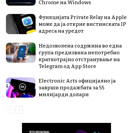
Chrome на Windows
Функцијата Private Relay на Apple
може да ја открие вистинската IP
адреса на уредот
Недозволена содржина во една
група предизвика непотребно
краткотрајно отстранување на
Telegram од App Store
Electronic Arts официјално ја
заврши продажбата за 55
милијарди долари