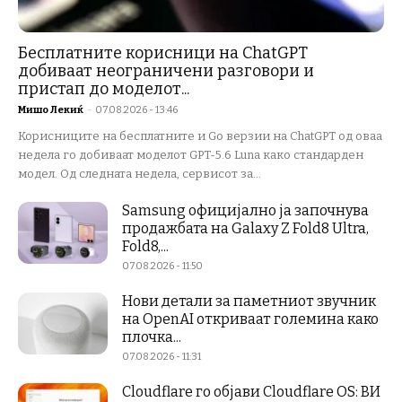
Бесплатните корисници на ChatGPT
добиваат неограничени разговори и
пристап до моделот...
Мишо Лекиќ
-
07.08.2026 - 13:46
Корисниците на бесплатните и Go верзии на ChatGPT од оваа
недела го добиваат моделот GPT-5.6 Luna како стандарден
модел. Од следната недела, сервисот за...
Samsung официјално ја започнува
продажбата на Galaxy Z Fold8 Ultra,
Fold8,...
07.08.2026 - 11:50
Нови детали за паметниот звучник
на OpenAI откриваат големина како
плочка...
07.08.2026 - 11:31
Cloudflare го објави Cloudflare OS: ВИ