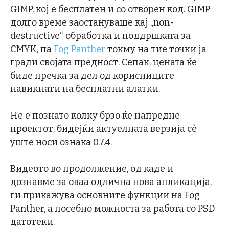
GIMP, кој е бесплатен и со отворен код. GIMP
долго време заостануваше кај „non-
destructive“ обработка и поддршката за
CMYK, па
Fog Panther
токму на тие точки ја
гради својата предност. Сепак, цената ќе
биде пречка за дел од корисниците
навикнати на бесплатни алатки.
Не е познато колку брзо ќе напредне
проектот, бидејќи актуелната верзија сè
уште носи ознака 0.7.4.
Видеото во продолжение, од каде и
дознавме за оваа одлична нова апликација,
ги прикажува основните функции на Fog
Panther, а посебно можноста за работа со PSD
датотеки.