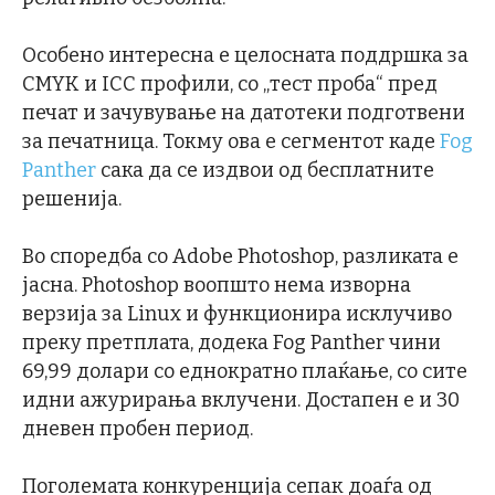
Особено интересна е целосната поддршка за
CMYK и ICC профили, со „тест проба“ пред
печат и зачувување на датотеки подготвени
за печатница. Токму ова е сегментот каде
Fog
Panther
сака да се издвои од бесплатните
решенија.
Во споредба со Adobe Photoshop, разликата е
јасна. Photoshop воопшто нема изворна
верзија за Linux и функционира исклучиво
преку претплата, додека Fog Panther чини
69,99 долари со еднократно плаќање, со сите
идни ажурирања вклучени. Достапен е и 30
дневен пробен период.
Поголемата конкуренција сепак доаѓа од