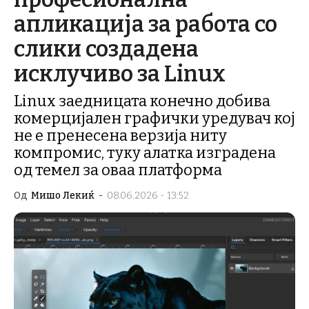
апликација за работа со
слики создадена
исклучиво за Linux
Linux заедницата конечно добива
комерцијален графички уредувач кој
не е пренесена верзија ниту
компромис, туку алатка изградена
од темел за оваа платформа
Од
Мишо Лекиќ
-
08.06.2026 - 13:52