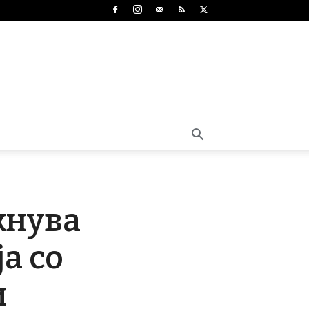
жнува
а со
и