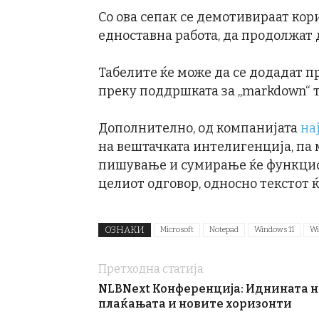
Со ова сепак се демотивираат кор
едноставна работа, да продолжат д
Табелите ќе може да се додадат пр
преку поддршката за „markdown“ те
Дополнително, од компанијата
на
на вештачката интелигенција, па
пишување и сумирање ќе функцион
целиот одговор, односно текстот 
ОЗНАКИ
Microsoft
Notepad
Windows 11
Wi
Претходна статија
NLBNext Конференција: Иднината н
плаќањата и новите хоризонти