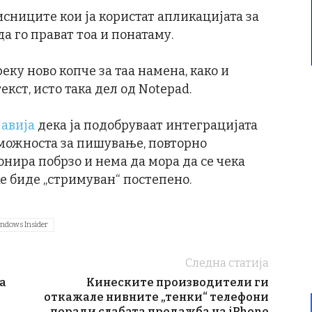
исниците кои ја користат апликацијата за
а го прават тоа и понатаму.
еку ново копче за таа намена, како и
кст, исто така дел од Notepad.
јавија
дека ја подобруваат интеграцијата
 можноста за пишување, повторно
ира побрзо и нема да мора да се чека
ќе биде „стримуван“ постепено.
ndows Insider
Следна статија
а
Кинеските производители ги
откажале нивните „тенки“ телефони
поради слабата продажба на iPhone