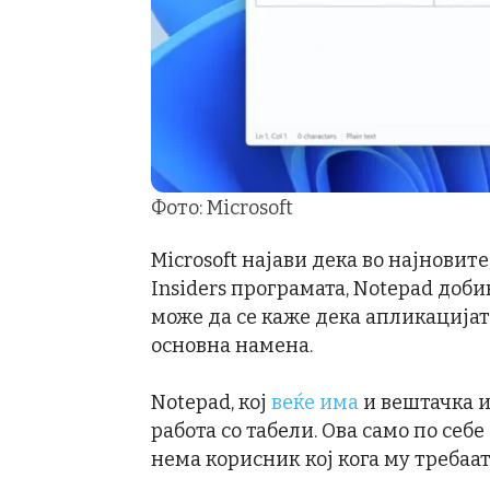
Фото: Microsoft
Microsoft најави дека во најновит
Insiders програмата, Notepad доби
може да се каже дека апликацијата
основна намена.
Notepad, кој
веќе има
и вештачка и
работа со табели. Ова само по себе
нема корисник кој кога му требаат