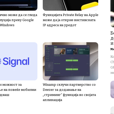
нечно може да се гледа
Функцијата Private Relay на Apple
луција преку Google
може да ја открие вистинската
 Windows
IP адреса на уредот
Б
д
и
М
К
Ch
GP
не
и можност за
Winamp склучи партнерство со
е на повеќе мобилни
Deezer за додавање на
еднаш
„стриминг“ функција во својата
апликација