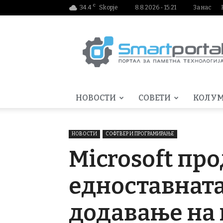
C
34.4
Skopje
8.8.2026 - 15:21
За нас
Smartportal.mk
НОВОСТИ
СОВЕТИ
КОЛУ
НОВОСТИ
СОФТВЕР И ПРОГРАМИРАЊЕ
Microsoft пр
едноставната
додавање на 