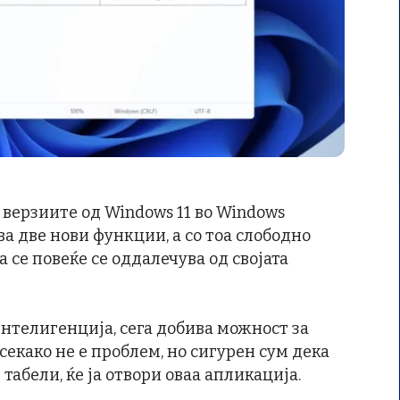
е верзиите од Windows 11 во Windows
ва две нови функции, а со тоа слободно
 се повеќе се оддалечува од својата
нтелигенција, сега добива можност за
 секако не е проблем, но сигурен сум дека
 табели, ќе ја отвори оваа апликација.