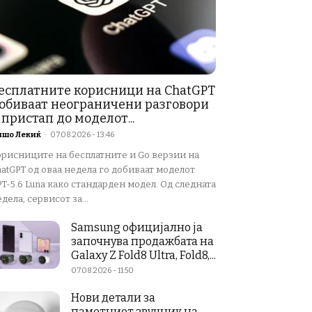
есплатните корисници на ChatGPT
обиваат неограничени разговори
 пристап до моделот...
ишо Лекиќ
-
07.08.2026 - 13:46
орисниците на бесплатните и Go верзии на
atGPT од оваа недела го добиваат моделот
T-5.6 Luna како стандарден модел. Од следната
дела, сервисот за...
Samsung официјално ја
започнува продажбата на
Galaxy Z Fold8 Ultra, Fold8,...
07.08.2026 - 11:50
Нови детали за
паметниот звучник на