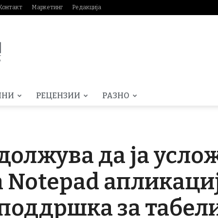
Контакт
Маркетинг
Редакција
МНИ
РЕЦЕНЗИИ
РАЗНО
одолжува да ја усло
 Notepad апликациј
поддршка за табел