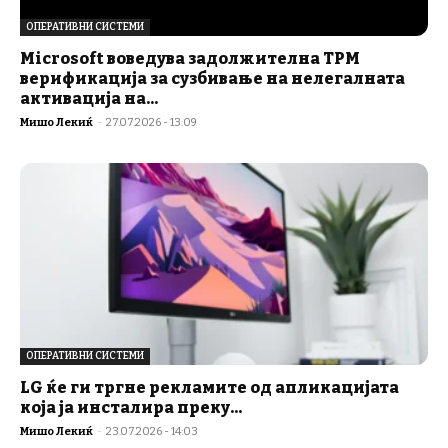
ОПЕРАТИВНИ СИСТЕМИ
Microsoft воведува задолжителна TPM
верификација за сузбивање на нелегалната
активација на...
Мишо Лекиќ
-
27.07.2026 - 13:09
ОПЕРАТИВНИ СИСТЕМИ
LG ќе ги тргне рекламите од апликацијата
која ја инсталира преку...
Мишо Лекиќ
-
23.07.2026 - 14:03