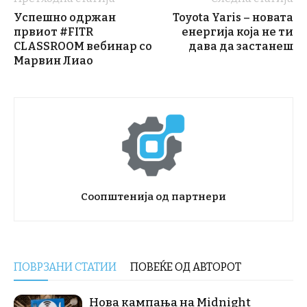
Успешно одржан
Toyota Yaris – новата
првиот #FITR
енергија која не ти
CLASSROOM вебинар со
дава да застанеш
Марвин Лиао
Соопштенија од партнери
ПОВРЗАНИ СТАТИИ
ПОВЕЌЕ ОД АВТОРОТ
Нова кампања на Midnight