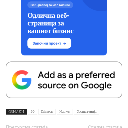
ОЗНАКИ
5G
Ericsson
Huawei
Соопштенија
Претходна статија
Следна статија