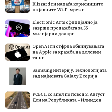
Blizzard ги напаѓа корисниците
на јавните Wi-Fi мрежи
Electronic Arts официјално ја
заврши продажбата за 55
милијарди долари
OpenAI ги отфрла обвинувањата
на Apple за кражба на деловни
тајни
Samsung интервју: Технологијата
зад најновата Galaxy Z серија
РСБСП со апел по повод 2. Август
Ден на Републиката – Илинден