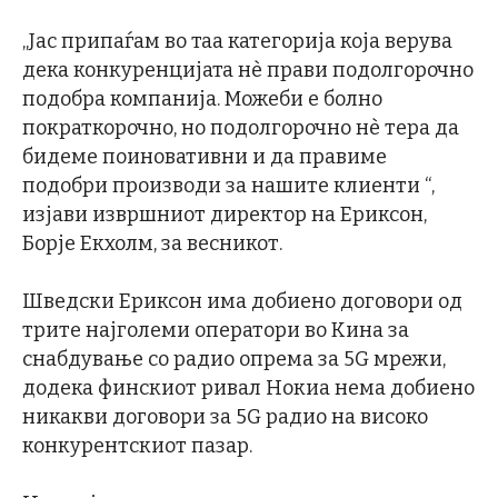
„Јас припаѓам во таа категорија која верува
дека конкуренцијата нè прави подолгорочно
подобра компанија. Можеби е болно
пократкорочно, но подолгорочно нè тера да
бидеме поиновативни и да правиме
подобри производи за нашите клиенти “,
изјави извршниот директор на Ериксон,
Борје Екхолм, за весникот.
Шведски Ериксон има добиено договори од
трите најголеми оператори во Кина за
снабдување со радио опрема за 5G мрежи,
додека финскиот ривал Нокиа нема добиено
никакви договори за 5G радио на високо
конкурентскиот пазар.