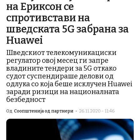
на Ериксон се
спротивстави на
шведската 5G забрана за
Huawei
Шведскиот телекомуникациски
регулатор овој месец ги запре
владините тендери за 5G откако
судот суспендираше делови од
одлука со која беше исклучен Huawei
заради ризици на националната
безбедност
Од
Соопштенија од партнери
-
26.11.2020 - 11:46