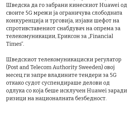
Шведска да го забрани кинескиот Huawei од
своите 5G мрежи ја ограничува слободната
конкуренција и трговија, изјави шефот на
спротивставениот снабдувач на опрема за
телекомуникации, Ериксон за „Financial
Times“.
Шведскиот телекомуникациски регулатор
(Post and Telecom Authority Sweeden) овој
месец ги запре владините тендери за 5G
откако судот суспендираше делови од
одлука со која беше исклучен Huawei заради
ризици на националната безбедност.