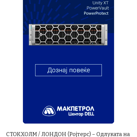
СТОКХОЛМ / ЛОНДОН (Ројтерс) – Одлуката на