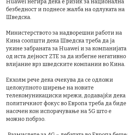
Huawei негира дека е ризик за национална
безбедност и поднесе жалба на одлуката на
Шведска.
Министерството за надворешни работи на
Кина соопшти дека Шведска треба да ја
укине забраната за Huawei и за компанијата
од иста дејност ZTE за да избегне негативно
влијание врз шведските компании во Кина.
Екхолм рече дека очекува да се одложи
целокупното ширење на новите
телекомуникациски мрежи, додавајќи дека
политичкиот фокус во Европа треба да биде
насочен кон испорачување на 5G што е
можно побрзо.
„Размислете за 4G – дебатата во Европа беше: