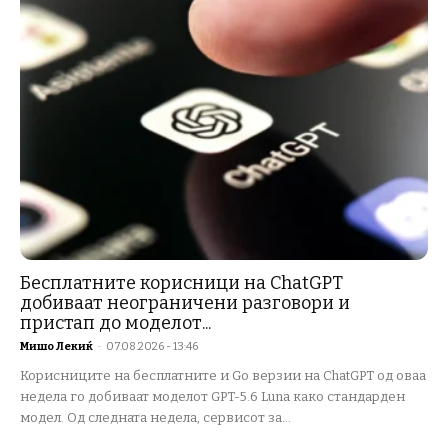
Бесплатните корисници на ChatGPT
добиваат неограничени разговори и
пристап до моделот...
Мишо Лекиќ
-
07.08.2026 - 13:46
Корисниците на бесплатните и Go верзии на ChatGPT од оваа
недела го добиваат моделот GPT-5.6 Luna како стандарден
модел. Од следната недела, сервисот за...