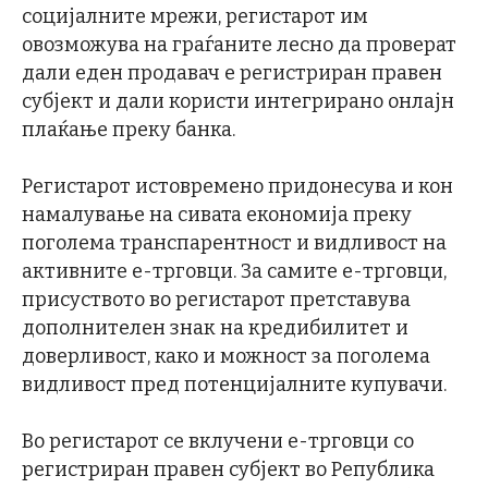
социјалните мрежи, регистарот им
овозможува на граѓаните лесно да проверат
дали еден продавач е регистриран правен
субјект и дали користи интегрирано онлајн
плаќање преку банка.
Регистарот истовремено придонесува и кон
намалување на сивата економија преку
поголема транспарентност и видливост на
активните е-трговци. За самите е-трговци,
присуството во регистарот претставува
дополнителен знак на кредибилитет и
доверливост, како и можност за поголема
видливост пред потенцијалните купувачи.
Во регистарот се вклучени е-трговци со
регистриран правен субјект во Република