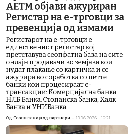
АЕТМ објави ажуриран
Регистар на е-трговци за
превенција од измами
Регистарот на е-трговци е
единствениот регистар кој
претставува сеопфатна база на сите
онлајн продавачи во земјава кои
нудат плаќање со картичка и се
ажурира во соработка со петте
банки кои процесираат е-
трансакции: Комерцијална банка,
НЛБ Банка, Стопанска банка, Халк
Банка и УНИБанка
Од
Соопштенија од партнери
-
19.06.2026 - 10:21