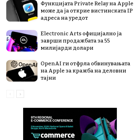
Функцијата Private Relay на Apple
може да ја открие вистинската IP
адреса на уредот
Electronic Arts официјално ја
заврши продажбата за 55
милијарди долари
OpenAI ги отфрла обвинувањата
на Apple за кражба на деловни
тајни