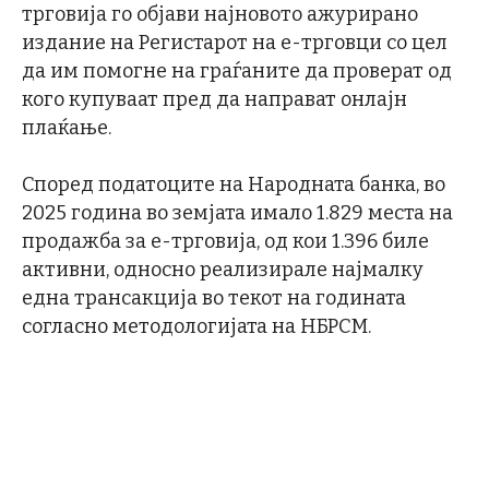
трговија го објави најновото ажурирано
издание на Регистарот на е-трговци со цел
да им помогне на граѓаните да проверат од
кого купуваат пред да направат онлајн
плаќање.
Според податоците на Народната банка, во
2025 година во земјата имало 1.829 места на
продажба за е-трговија, од кои 1.396 биле
активни, односно реализирале најмалку
една трансакција во текот на годината
согласно методологијата на НБРСМ.