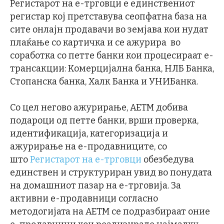
Регистарот на е-трговци е единствениот
регистар кој претставува сеопфатна база на
сите онлајн продавачи во земјава кои нудат
плаќање со картичка и се ажурира во
соработка со петте банки кои процесираат е-
трансакции: Комерцијална банка, НЛБ Банка,
Стопанска банка, Халк Банка и УНИБанка.
Со цел негово ажурирање, АЕТМ добива
подароци од петте банки, врши проверка,
идентификација, категоризација и
ажурирање на е-продавниците, со
што
Регистарот на е-трговци
обезбедува
единствен и структуриран увид во понудата
на домашниот пазар на е-трговија. За
активни е-продавници согласно
методогијата на АЕТМ се подразбираат оние