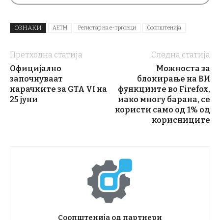
ОЗНАКИ
АЕТМ
Регистар на е-трговци
Соопштенија
Претходна статија
Следна статија
Официјално
Можноста за
започнуваат
блокирање на ВИ
нарачките за GTA VI на
функциите во Firefox,
25 јуни
иако многу барана, се
користи само од 1% од
корисниците
Соопштенија од партнери