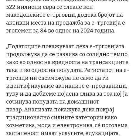
522 милиони евра се слеале кон
македонските е-трговци, додека бројот на
активни места на продажба за е-трговија е
зголемен за 84 во однос на 2024 година.
„Податоците покажуваат дека е-трговијата
продолжува да се развива со солидно темпо,
како во однос на вредноста на трансакциите,
така и во однос на понудата. Регистарот на е-
трговци ни овозможува не само да ги
идентификуваме активните е-продавници,
туку и да добиеме појасна слика за тоа кој ја
сочинува понудата на домашниот
пазар. Анализата покажува дека покрај
традиционално силните категории како
козметика, мода и електроника, сè поголема
застапеност имаат услугите, едукацијата,