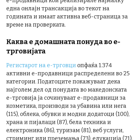
е-продавници кои реализирале најмалку
една онлајн трансакција во текот на
годината и имаат активна веб-страница за
време на проверката.
Каква е домашната понуда во е-
трговијата
Регистарот на е-трговци
опфаќа 1.374
активни е-продавници распределени во 25
категории. Податоците покажуваат дека
најголем дел од понудата во македонската
е-трговија ја сочинуваат е-продавници за
козметика, производи за убавина или нега
(115), облека, обувки и модни додатоци (100),
храна и пијалаци (87), бела техника и
електроника (86), туризам (81), веб услуги,
стриминг или преземања (73), едукација (71),