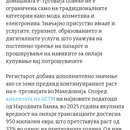
домашната е-трговија повеќе не е
ограничена само на традиционалните
категории како мода, козметика и
електроника. Значајно присуство имаат и
услугите, туризмот, образованието и
дигиталните услуги, што укажува на
постепено зреење на пазарот и
проширување на навиките за онлајн
купување кај потрошувачите.
Регистарот добива дополнително значење
ако се земе предвид континуираниот раст
на е-трговијата во Македонија. Според
анализата на АЕТМ
на најновите податоци
од Народната банка, во 2025 година вкупната
вредност на онлајн трансакциите достигна
950 милиони евра, што претставува раст од
32% во однос на претходната година. Од нив,