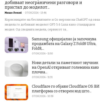
добиваат неограничени разговори и
пристап до моделот...
Мишо Лекиќ
-
07.08.2026 - 13:46
Корисниците на бесплатните и Go верзии на ChatGPT од оваа
недела го добиваат моделот GPT-5.6 Luna како стандарден
модел. Од следната недела, сервисот за...
Samsung официјално ја започнува
продажбата на Galaxy Z Fold8 Ultra,
Fold8,...
07.08.2026 - 11:50
Нови детали за паметниот звучник
на OpenAI откриваат големина како
плочка...
07.08.2026 - 11:31
Cloudflare го објави Cloudflare OS: ВИ
платформа со отворен код што...
07.08.2026 - 10:59