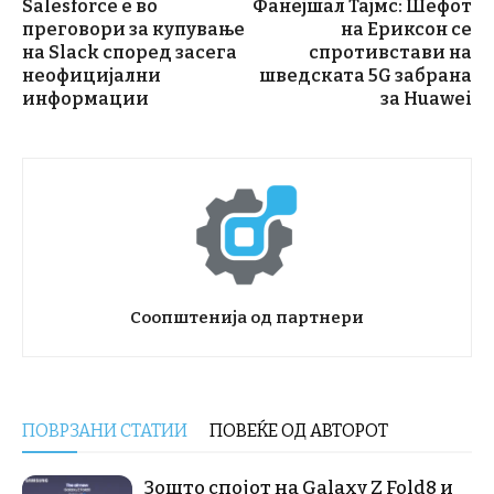
Salesforce е во
Фанејшал Тајмс: Шефот
преговори за купување
на Ериксон се
на Slack според засега
спротивстави на
неофицијални
шведската 5G забрана
информации
за Huawei
Соопштенија од партнери
ПОВРЗАНИ СТАТИИ
ПОВЕЌЕ ОД АВТОРОТ
Зошто спојот на Galaxy Z Fold8 и