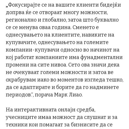
„
Фокусирајте се на вашите клиенти бидејќи
допрва ќе се отвораат многу можности,
регионално и глобално, затоа што буквално
се се менува оваа година. Сменето е
однесувањето на клиентите, навиките на
купувачите, однесувањето на големите
компании-купувачи односно во начинот на
кој работат компаниите има фунадментални
промени на сите нивоа. Сето ова значи дека
не очекуваат големи можности и затоа ве
охрабрувам иако во моментов изгледа тешко,
да се адаптирате и борите да го надминете
периодов.“, порача Марк Лиао.
На интерактивната онлајн средба,
учесниците имаа можност да слушнат и за
техники кои помагаат за бизнисите да се