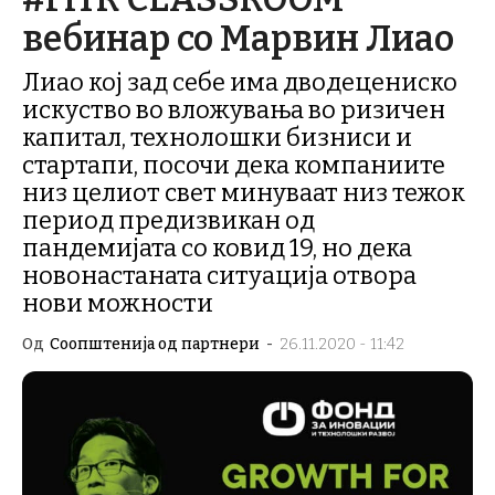
вебинар со Марвин Лиао
Лиао кој зад себе има дводецениско
искуство во вложувања во ризичен
капитал, технолошки бизниси и
стартапи, посочи дека компаниите
низ целиот свет минуваат низ тежок
период предизвикан од
пандемијата со ковид 19, но дека
новонастаната ситуација отвора
нови можности
Од
Соопштенија од партнери
-
26.11.2020 - 11:42