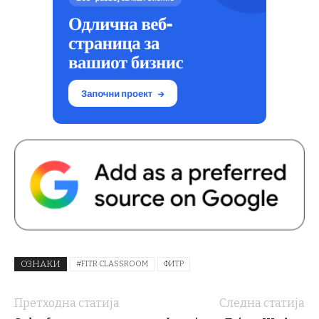
ОЗНАКИ
#FITR CLASSROOM
ФИТР
Претходна статија
Следна статија