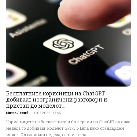
Бесплатните корисници на ChatGPT
добиваат неограничени разговори и
пристап до моделот...
Мишо Лекиќ
-
07.08.2026 - 13:46
Корисниците на бесплатните и Go верзии на ChatGPT од оваа
недела го добиваат моделот GPT-5.6 Luna како стандарден
модел. Од следната недела, сервисот за...