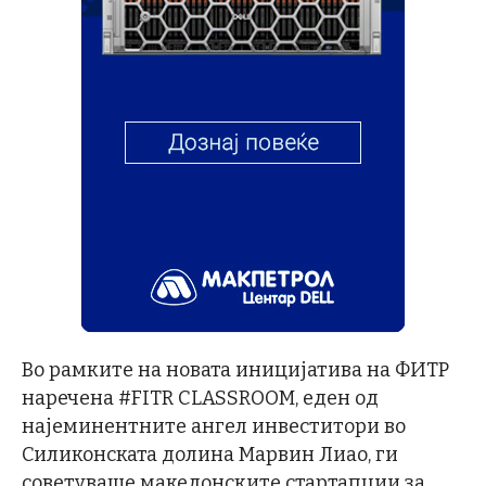
Во рамките на новата иницијатива на ФИТР
наречена #FITR CLASSROOM, еден од
најеминентните ангел инвеститори во
Силиконската долина Марвин Лиао, ги
советуваше македонските стартапџии за