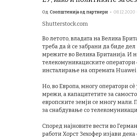
Од
Соопштенија од партнери
-
08.12.2020 -
Shutterstock.com
Во летото, владата на Велика Бри
треба да ѝ се забрани да биде де
мрежите во Велика Британија. И 
телекомуникациските оператори о
инсталирање на опремата Huawei 
Но, во Европа, многу оператори сè
мрежи, а капацитетите за самост
европските земји се многу мали. 
за снабдување со телекомуникаци
Според најновите вести во Герман
работи Хорст Зехофер изјави дек