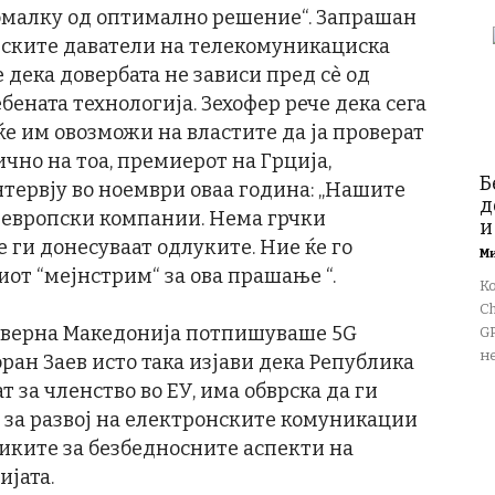
омалку од оптимално решение“. Запрашан
неските даватели на телекомуникациска
е дека довербата не зависи пред сѐ од
ебената технологија. Зехофер рече дека сега
ќе им овозможи на властите да ја проверат
чно на тоа, премиерот на Грција,
Б
тервју во ноември оваа година: „Нашите
д
 европски компании. Нема грчки
и
е ги донесуваат одлуките. Ние ќе го
М
иот “мејнстрим“ за ова прашање “.
К
Ch
Северна Македонија потпишуваше 5G
GP
не
ан Заев исто така изјави дека Република
 за членство во ЕУ, има обврска да ги
за развој на електронските комуникации
тиките за безбедносните аспекти на
ијата.