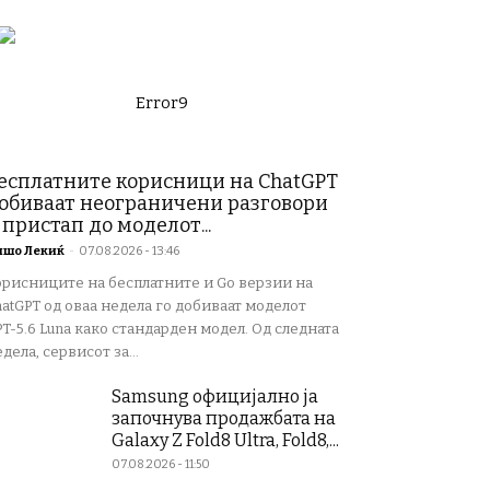
Error9
есплатните корисници на ChatGPT
обиваат неограничени разговори
 пристап до моделот...
ишо Лекиќ
-
07.08.2026 - 13:46
орисниците на бесплатните и Go верзии на
atGPT од оваа недела го добиваат моделот
T-5.6 Luna како стандарден модел. Од следната
дела, сервисот за...
Samsung официјално ја
започнува продажбата на
Galaxy Z Fold8 Ultra, Fold8,...
07.08.2026 - 11:50