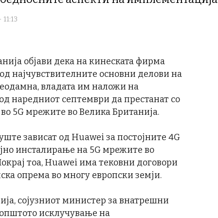
 11:13
танија објави дека на кинеската фирма
л од најчувствителните основни делови на
неодамна, владата им наложи на
д наредниот септември да престанат со
во 5G мрежите во Велика Британија.
 уште зависат од Huawei за постојните 4G
ојно инсталирање на 5G мрежите во
Покрај тоа, Huawei има тековни договори
ска опрема во многу европски земји.
ија, сојузниот министер за внатрешни
а општото исклучување на