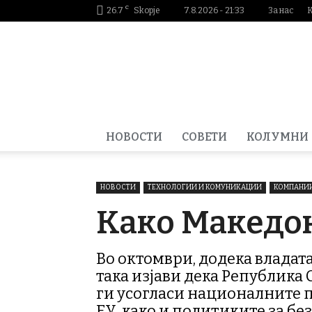
C
26.7
Skopje
7.8.2026 - 21:33
За нас
Smartportal.mk
НОВОСТИ
СОВЕТИ
КОЛУМНИ
НОВОСТИ
ТЕХНОЛОГИИ И КОМУНИКАЦИИ
КОМПАНИИ
Како Македон
Во октомври, додека влада
така изјави дека Република 
ги усогласи националните 
ЕУ, како и политиките за б