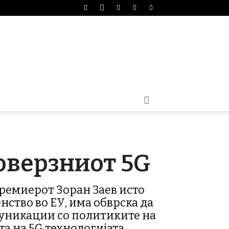
оверзниот 5G
ремиерот Зоран Заев исто
нство во ЕУ, има обврска да
муникации со политиките на
а на 5G технологијата