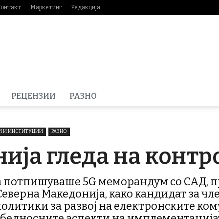
Контакт
Маркетинг
Редакција
РЕЦЕНЗИИ
РАЗНО
 И ИНСТИТУЦИИ
РАЗНО
ија гледа на контр
та потпишуваше 5G меморандум со САД, п
Северна Македонија, како кандидат за чле
политики за развој на електронските ко
езбедносните аспекти на имплементацијат