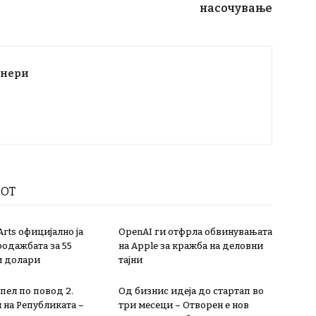
насочување
тнери
РОТ
 Arts официјално ја
OpenAI ги отфрла обвинувањата
одажбата за 55
на Apple за кражба на деловни
и долари
тајни
пел по повод 2.
Од бизнис идеја до стартап во
 на Републиката –
три месеци – Отворен е нов