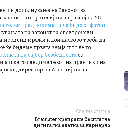
мени и дополнувања на Законот за
ласност со стратегијата за развој на 5G
на голем град во земјата да биде опфатен
лнувањата на законот за електронски
а мобилни мрежи и кои наскоро треба да
е ќе бидеме првата земја што ќе го
областа на сајбер безбедноста
со
ја и ќе го следиме текот на практики на
ијоски, директор на Агенцијата за
Следна статија
Brainster креираше бесплатна
дигитална алатка за кариерно