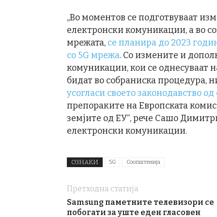
„Во моментов се подготвуваат из
електронски комуникации, а во сог
мрежата,
се планира до 2023 годи
со 5G мрежа
. Со измените и допо
комуникации, кои се однесуваат н
бидат во собраниска процедура, ни
усогласи своето законодавство од 
препораките на Европската комиси
земјите од ЕУ“, рече Сашо Димитр
електронски комуникации.
ОЗНАКИ
5G
Соопштенија
Претходна статија
Samsung паметните телевизори се
побогати за уште еден гласовен