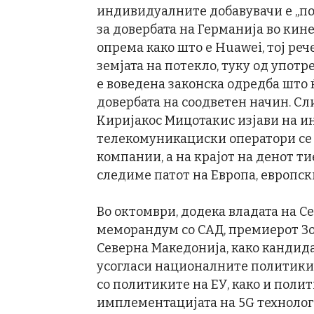
индивидуалните добавувачи е „п
за довербата на Германија во ки
опрема како што е Huawei, тој реч
земјата на потекло, туку од употр
е воведена законска одредба што 
довербата на соодветен начин. Сли
Киријакос Мицотакис изјави на ин
телекомуникациски оператори се
компании, а на крајот на денот ти
следиме патот на Европа, европск
Во октомври, додека владата на 
меморандум со САД, премиерот Зор
Северна Македонија, како кандидат
усогласи националните политики 
со политиките на ЕУ, како и поли
имплементацијата на 5G технолог