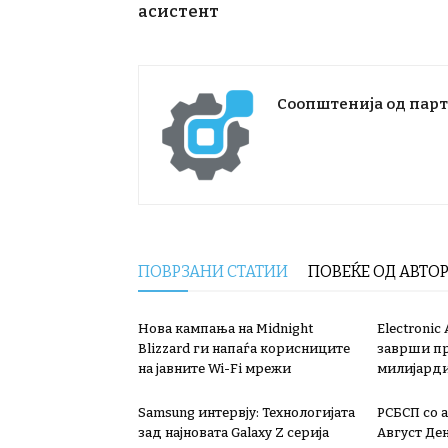
асистент
Соопштенија од пар
ПОВРЗАНИ СТАТИИ
ПОВЕЌЕ ОД АВТО
Нова кампања на Midnight
Electronic
Blizzard ги напаѓа корисниците
заврши пр
на јавните Wi-Fi мрежи
милијард
Samsung интервју: Технологијата
РСБСП со а
зад најновата Galaxy Z серија
Август Ден