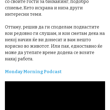
со своите гости за биохакинг, подобро
спиење, Кето исхрана и низа други
интересни теми.
Оттаму, решив да ги споделам подкастите
кои редовно ги слушам, и кои сметам дека на
некој начин ќе ви донесат и вам нешто
корисно во животот. Или пак, едноставно ќе
може да утепате време додека се возите
накај работа.
Monday Morning Podcast