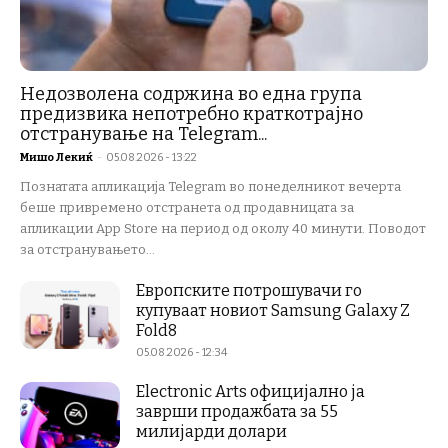
Недозволена содржина во една група
предизвика непотребно краткотрајно
отстранување на Telegram...
Мишо Лекиќ
-
05.08.2026 - 13:22
Познатата апликација Telegram во понеделникот вечерта
беше привремено отстранета од продавницата за
апликации App Store на период од околу 40 минути. Поводот
за отстранувањето...
Европските потрошувачи го
купуваат новиот Samsung Galaxy Z
Fold8
05.08.2026 - 12:34
Electronic Arts официјално ја
заврши продажбата за 55
милијарди долари