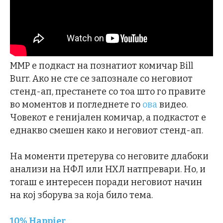
MMP e подкаст на познатиот комичар Bill
Burr. Ако не сте се запознале со неговиот
стенд-ап, престанете со тоа што го правите
во моментов и погледнете го
ова
видео.
Човекот е генијален комичар, а подкастот е
еднакво смешен како и неговиот стенд-ап.
На моменти претерува со неговите длабоки
анализи на НФЛ или НХЛ натпревари. Но, и
тогаш е интересен поради неговиот начин
на кој зборува за која било тема.
10% Happier