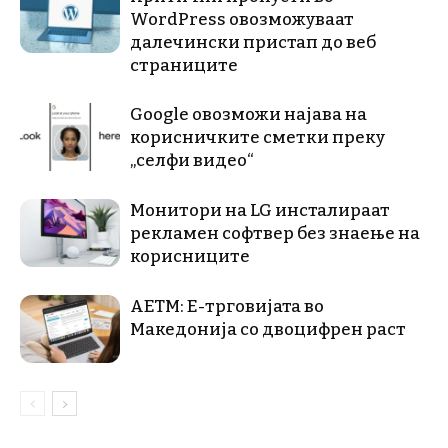
WordPress овозможуваат
далечински пристап до веб
страниците
Google овозможи најава на
корисничките сметки преку
„селфи видео“
Монитори на LG инсталираат
рекламен софтвер без знаење на
корисниците
АЕТМ: Е-трговијата во
Македонија со двоцифрен раст