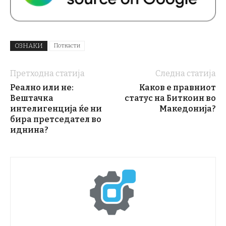
ОЗНАКИ
Поткасти
Претходна статија
Следна статија
Реално или не:
Каков е правниот
Вештачка
статус на Биткоин во
интелигенција ќе ни
Македонија?
бира претседател во
иднина?