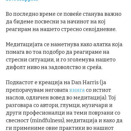
Во последно време се повеќе станува важно
да бидеме посвесни за начинот на кој
реагирам на нашето стресно секојдневие.
Медитацијата се наметнува како алатка која
помага во тоа подобро да реагираме на
стресни ситуации, и го зголемува нашето
дифолт ниво на задоволство и среќа.
Подкастот е креација на Dan Harris (ја
препорачувам неговата
книга
со истиот
наслов, одличен вовед во медитација). Тој
разговара со автори, глумци, музичари и
други професионалци на теми поврзани со
свесност (mindfulness), медитација и како да
ги примениме овие практики во нашиот