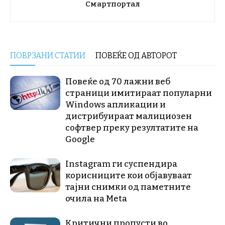
Смартпортал
ПОВРЗАНИ СТАТИИ
ПОВЕЌЕ ОД АВТОРОТ
Повеќе од 70 лажни веб
страници имитираат популарни
Windows апликации и
дистрибуираат малициозен
софтвер преку резултатите на
Google
Instagram ги суспендира
корисниците кои објавуваат
тајни снимки од паметните
очила на Meta
Критични пропусти во