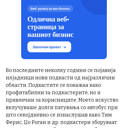
Во последните неколку години се појавија
илјадници нови подкасти од најразлични
области. Подкастите се покажаа како
профитабилни за подкастерите, но и
привлечни за корисниците. Моето искуство
вклучуваше долги патувања со автобус при
што секојдневно се изнаслушав како Тим
Ферис, Џо Роган и др. подкастери зборуваат