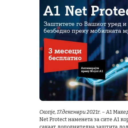
Скопје, 17.декември 2021г.
– А1 Макед
Net Protect наменета за сите А1 
сакаат дополнителна заштита дод