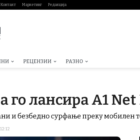
Контакт
Маркетинг
Редакција
МНИ
РЕЦЕНЗИИ
РАЗНО
 го лансира A1 Net 
кани и безбедно сурфање преку мобилен 
 12:12