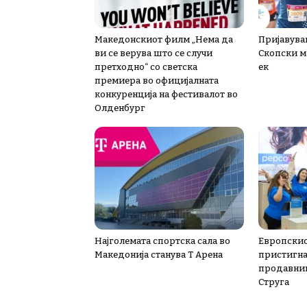
Македонскиот филм „Нема да
Пријавува
ви се верува што се случи
Скопски м
претходно“ со светска
ек
премиера во официјалната
конкуренција на фестивалот во
Олденбург
Најголемата спортска сала во
Европскио
Македонија станува Т Арена
пристигна 
продавниц
Струга