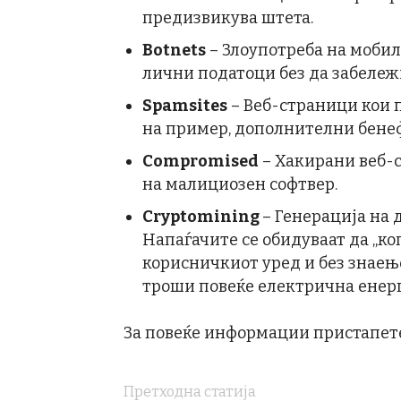
предизвикува штета.
Botnets
– Злоупотреба на мобил
лични податоци без да забележ
Spamsites
– Веб-страници кои 
на пример, дополнителни бенеф
Compromised
– Хакирани веб-с
на малициозен софтвер.
Cryptomining
– Генерација на 
Напаѓачите се обидуваат да „ко
корисничкиот уред и без знаење
троши повеќе електрична енерг
За повеќе информации пристапет
Претходна статија