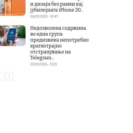
и дизајн без рамки кај
јубилејната iPhone 20...
06.08.2026 - 10:47
Недозволена содржина
во една група
предизвика непотребно
краткотрајно
отстранување на
Telegram...
05.08.2026 - 13:22