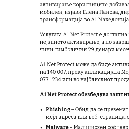
активирање корисниците добиваа
мобилен, изјави Елена Панова, д
трансформација во А1 Македонија
Услугата A1 Net Protect е достапн
нејзиното активирање, а по завр
чини симболични 29 денари месе
A1 Net Protect може да биде акти
на 140 007, преку апликацијата Мо
077 1234 или во најблискиот прода
A1 Net Protect
обезбедува заштит
Phishing
– Обид да се презема
мејл адреса или веб-страница, 
Malware
– Малициозен софтвер 