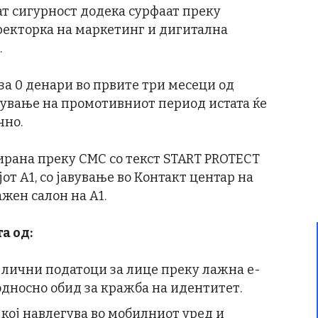
т сигурност додека сурфаат преку
иректорка на маркетинг и дигитална
.
а за 0 денари во првите три месеци од
шување на промотивниот период истата ќе
чно.
вирана преку СМС со текст START PROTECT
јот А1, со јавување во Контакт центар на
жен салон на А1.
а од
:
т лични податоци за лице преку лажна е-
односно обид за кражба на идентитет.
кој навлегува во мобилниот уред и