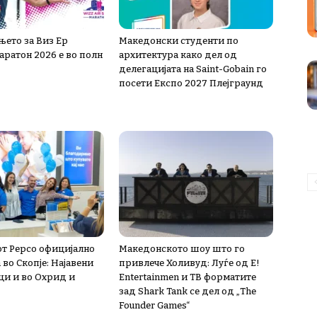
њето за Виз Ер
Македонски студенти по
аратон 2026 е во полн
архитектура како дел од
делегацијата на Saint-Gobain го
посети Експо 2027 Плејграунд
т Pepco официјално
Македонското шоу што го
во Скопје: Најавени
привлече Холивуд: Луѓе од E!
и и во Охрид и
Entertainmen и ТВ форматите
зад Shark Tank се дел од „The
Founder Games“