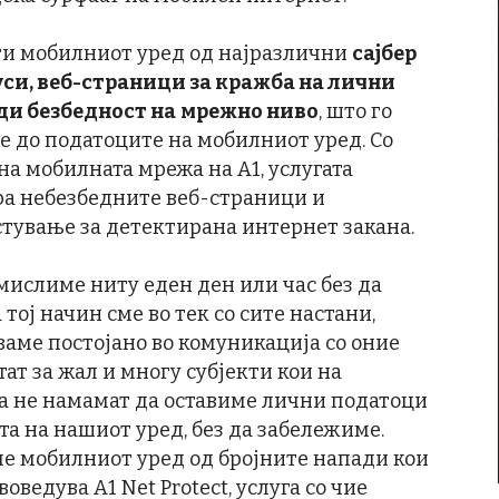
тити мобилниот уред од најразлични
сајбер
уси, веб-страници за кражба на лични
ди безбедност на
мрежно ниво
, што го
е до податоците на мобилниот уред. Со
на мобилната мрежа на А1, услугата
ра небезбедните веб-страници и
тување за детектирана интернет закана.
мислиме ниту еден ден или час без да
ој начин сме во тек со сите настани,
ваме постојано во комуникација со оние
тат за жал и многу субјекти кои на
а не намамат да оставиме лични податоци
та на нашиот уред, без да забележиме.
ме мобилниот уред од бројните напади кои
оведува A1 Net Protect, услуга со чие