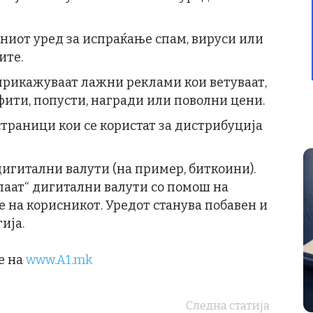
ниот уред за испраќање спам, вируси или
ите.
прикажуваат лажни реклами кои ветуваат,
ити, попусти, награди или поволни цени.
траници кои се користат за дистрибуција
дигитални валути (на пример, биткоини).
паат“ дигитални валути со помош на
 на корисникот. Уредот станува побавен и
ија.
е на
www.A1.mk
Следна статија