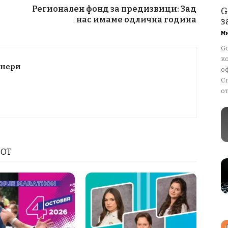
Регионален фонд за предизвици: Зад
G
нас имаме одлична година
з
М
G
к
тнери
о
С
от
РОТ