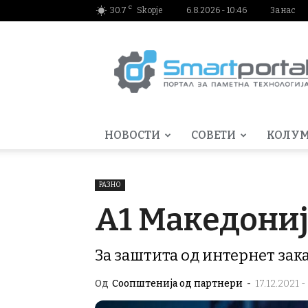
C
30.7
Skopje
6.8.2026 - 10:46
За нас
Smartportal.mk
НОВОСТИ
СОВЕТИ
КОЛУ
РАЗНО
А1 Македонија
За заштита од интернет за
Од
Соопштенија од партнери
-
17.12.2021 -