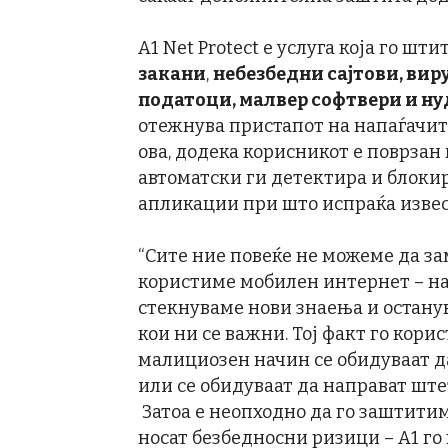
A1 Net Protect е услуга која го ш
закани
,
небезбедни сајтови, вир
податоци, малвер софтвери и ну
отежнува пристапот на напаѓачит
ова, додека корисникот е поврзан 
автоматски ги детектира и блоки
апликации при што испраќа извес
“Сите ние повеќе не можеме да за
користиме мобилен интернет – на т
стекнуваме нови знаења и остану
кои ни се важни. Тој факт го корис
малициозен начин се обидуваат д
или се обидуваат да направат ште
Затоа е неопходно да го заштити
носат безбедносни ризици – А1 го в