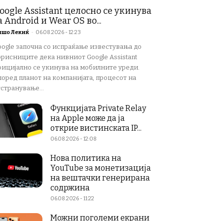
oogle Assistant целосно се укинува
а Android и Wear OS во...
ишо Лекиќ
-
06.08.2026 - 12:23
oogle започна со испраќање известувања до
орисниците дека нивниот Google Assistant
фицијално се укинува на мобилните уреди.
поред планот на компанијата, процесот на
странување...
Функцијата Private Relay
на Apple може да ја
открие вистинската IP...
06.08.2026 - 12:08
Нова политика на
YouTube за монетизација
на вештачки генерирана
содржина
06.08.2026 - 11:22
Можни поголеми екрани