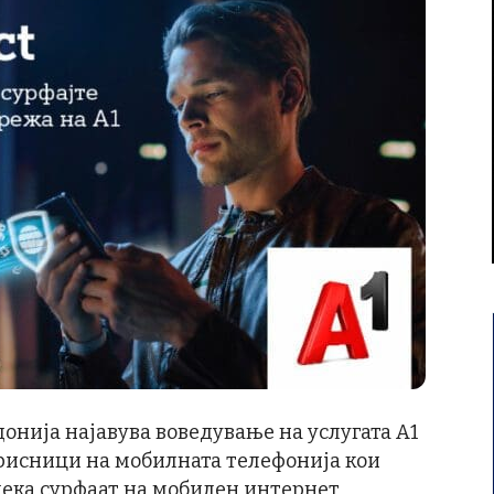
онија најавува воведување на услугата А1
корисници на мобилната телефонија кои
ека сурфаат на мобилен интернет.