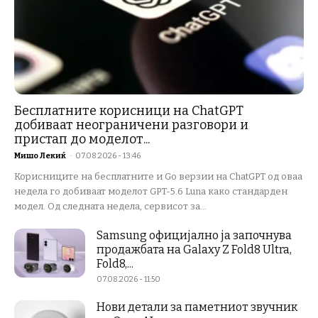
Бесплатните корисници на ChatGPT
добиваат неограничени разговори и
пристап до моделот...
Мишо Лекиќ
-
07.08.2026 - 13:46
Корисниците на бесплатните и Go верзии на ChatGPT од оваа
недела го добиваат моделот GPT-5.6 Luna како стандарден
модел. Од следната недела, сервисот за...
Samsung официјално ја започнува
продажбата на Galaxy Z Fold8 Ultra,
Fold8,...
07.08.2026 - 11:50
Нови детали за паметниот звучник