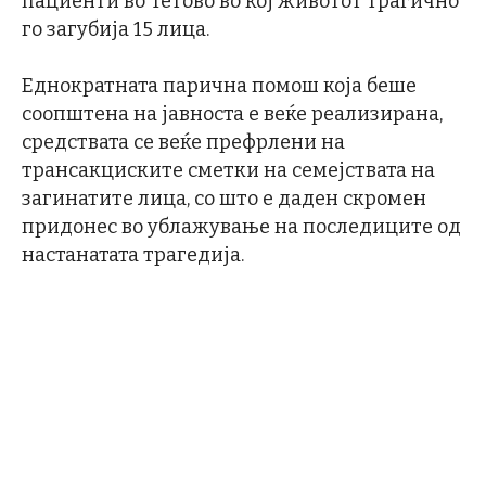
пациенти во Тетово во кој животот трагично
го загубија 15 лица.
Еднократната парична помош која беше
соопштена на јавноста е веќе реализирана,
средствата се веќе префрлени на
трансакциските сметки на семејствата на
загинатите лица, со што е даден скромен
придонес во ублажување на последиците од
настанатата трагедија.