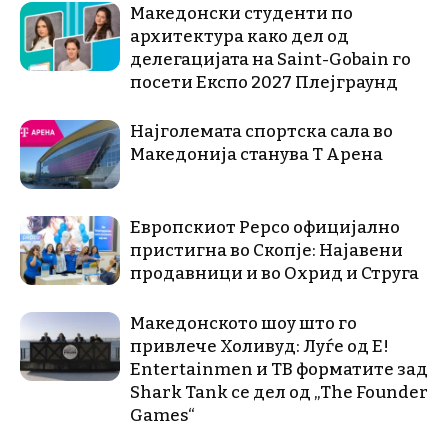
Македонски студенти по
архитектура како дел од
делегацијата на Saint-Gobain го
посети Експо 2027 Плејграунд
Најголемата спортска сала во
Македонија станува Т Арена
Европскиот Pepco официјално
пристигна во Скопје: Најавени
продавници и во Охрид и Струга
Македонското шоу што го
привлече Холивуд: Луѓе од E!
Entertainmen и ТВ форматите зад
Shark Tank се дел од „The Founder
Games“