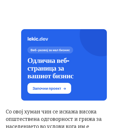
Со овој хуман чин се искажа висока
општествена одговорност и грижа за
населението во услови кога им е