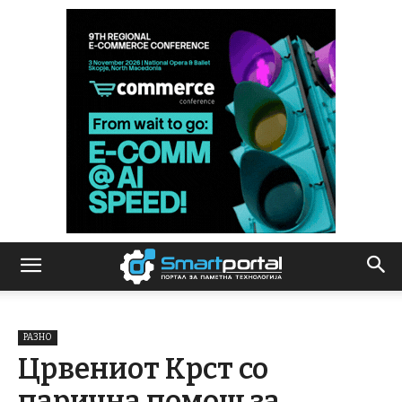
РАЗНО
Црвениот Крст со
парична помош за