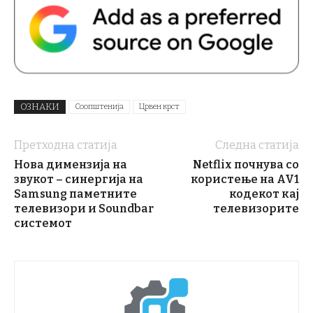
ОЗНАКИ
Соопштенија
Црвен крст
Претходна статија
Следна статија
Нова димензија на
Netflix почнува со
звукот – синергија на
користење на AV1
Samsung паметните
кодекот кај
телевизори и Soundbar
телевизорите
системот