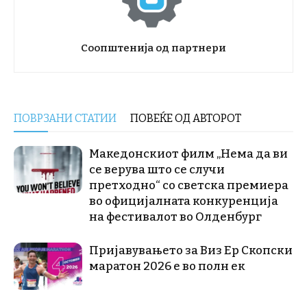
Соопштенија од партнери
ПОВРЗАНИ СТАТИИ
ПОВЕЌЕ ОД АВТОРОТ
Македонскиот филм „Нема да ви
се верува што се случи
претходно“ со светска премиера
во официјалната конкуренција
на фестивалот во Олденбург
Пријавувањето за Виз Ер Скопски
маратон 2026 е во полн ек