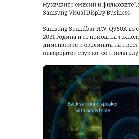
музичките емисии и филмовите“, 
Samsung Visual Display Business.
Samsung Soundbar HW-Q950A во си
2021 година и со помош на техноло
димензиите и околината на просто
неверојатен звук кој се прилагоду