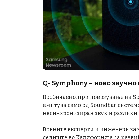
Q- Symphony –
ново звучно
Вообичаено, при поврзување на So
емитува само од Soundbar систем
несинхронизиран звук и разлики в
Врвните експерти и инженери за з
седиште во Калифорнија, ја разви