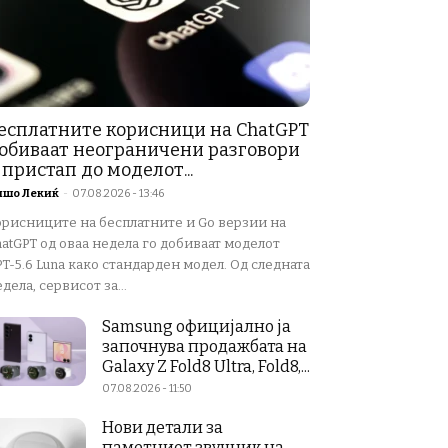
есплатните корисници на ChatGPT
обиваат неограничени разговори
 пристап до моделот...
ишо Лекиќ
-
07.08.2026 - 13:46
орисниците на бесплатните и Go верзии на
atGPT од оваа недела го добиваат моделот
T-5.6 Luna како стандарден модел. Од следната
дела, сервисот за...
Samsung официјално ја
започнува продажбата на
Galaxy Z Fold8 Ultra, Fold8,...
07.08.2026 - 11:50
Нови детали за
паметниот звучник на