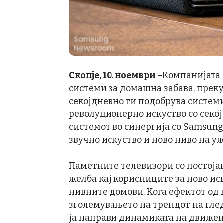
Скопје, 10. ноември
–Компанијата 
системи за домашна забава, преку
секојдневно ги подобрува системи
револуционерно искуство со секој
системот во синергија со Samsun
звучно искуство и ново ниво на 
Паметните телевизори со постојан
желба кај корисниците за ново ис
нивните домови. Кога ефектот од
зголемувањето на трендот на гл
ја направи динамиката на движењ