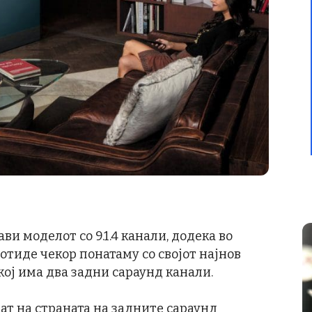
ви моделот со 9.1.4 канали, додека во
отиде чекор понатаму со својот најнов
 кој има два задни сараунд канали.
ат на страната на задните сараунд