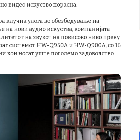
но видео искуство порасна.
ра клучна улога во обезбедување на
е на нови аудио искуства, компанијата
литетот на звукот на повисоко ниво преку
bar системот HW-Q950A и HW-Q900A, со 16
и кои носат уште поголемо задоволство