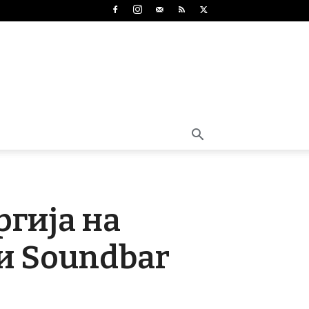
ргија на
и Soundbar