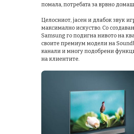
помала, потребата за врвно домаш
Целосниот, јасен и длабок звук иг
максимално искуство. Со создавањ
Samsung го подигна нивото на ква
своите премиум модели на Sound
канали и многу подобрени функци
на клиентите.