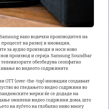
Samsung како водечки производител на
 процесот на развој и иновации,
те за аудио производи и носи ново
 нов производ и серија. Samsung Soundbar
g телевизорите обезбедува сеопфатно
уживање во видеото содржините.
и OTT (over-the-top) иновации создаваат
куство во гледањето видео содржини во
 пандемските мерки ќе се додаде на
едање омилени видео содржини дома, што
ето на луѓето на глобално ниво многу