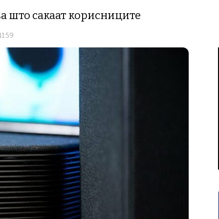
ва што сакаат корисниците
11:59