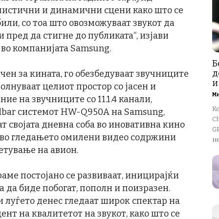
листични и динамични сцени како што се
били, со тоа што овозможуваат звукот да
 пред да стигне до публиката“, изјави
 во компанијата Samsung.
Б
д
ен за кината, го обезбедуваат звучниците
и
олнуваат целиот простор со јасен и
М
ие на звучниците со 11.1.4 канали,
К
ndbar системот HW-Q950A на Samsung,
Ch
т својата дневна соба во иновативна кино
GP
о во гледањето омилени видео содржини
не
етување на авион.
ме постојано се развиваат, иницирајќи
ува да биде побогат, пополн и поизразен.
и луѓето денес гледаат широк спектар на
ент на квалитетот на звукот, како што се