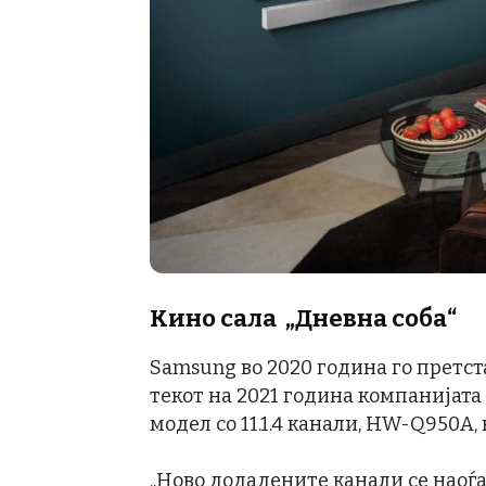
Кино сала
„Дневна соба“
Samsung во 2020 година го претста
текот на 2021 година компанијата 
модел со 11.1.4 канали, HW-Q950A,
„Ново додадените канали се наоѓа