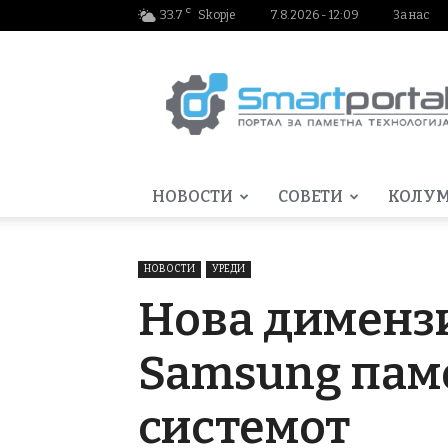
C
33.7
Skopje
7.8.2026 - 12:09
За нас
Smartportal.mk
НОВОСТИ
СОВЕТИ
КОЛУ
НОВОСТИ
УРЕДИ
Нова димензи
Samsung паме
системот