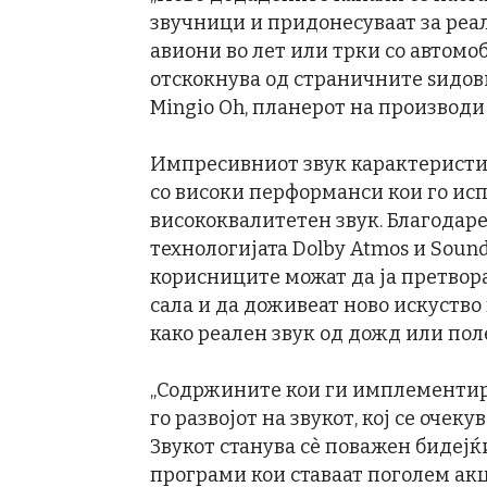
звучници и придонесуваат за реа
авиони во лет или трки со автомо
отскокнува од страничните ѕидови
Mingio Oh, планерот на производи
Импресивниот звук карактеристич
со високи перформанси кои го исп
висококвалитетен звук. Благодарен
технологијата Dolby Atmos и Sou
корисниците можат да ја претвора
сала и да доживеат ново искуств
како реален звук од дожд или пол
„Содржините кои ги имплементира
го развојот на звукот, кој се очек
Звукот станува сè поважен бидејќ
програми кои ставаат поголем акц