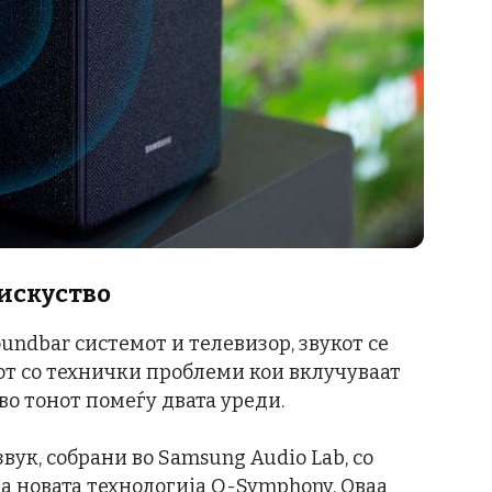
 искуство
undbar системот и телевизор, звукот се
от со технички проблеми кои вклучуваат
о тонот помеѓу двата уреди.
вук, собрани во Samsung Audio Lab, со
ја новата технологија Q-Symphony. Оваа