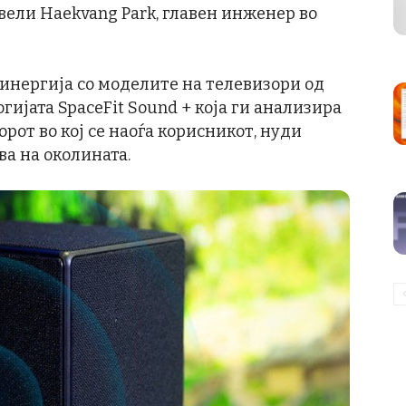
вели Haekvang Park, главен инженер во
нергија со моделите на телевизори од
гијата SpaceFit Sound + која ги анализира
рот во кој се наоѓа корисникот, нуди
ва на околината.