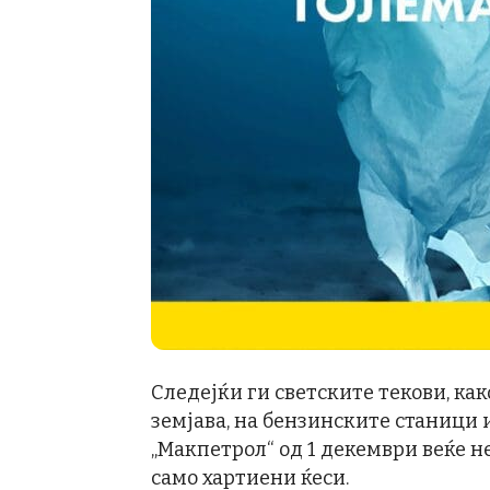
Следејќи ги светските текови, как
земјава, на бензинските станици
„Макпетрол“ од 1 декември веќе н
само хартиени ќеси.