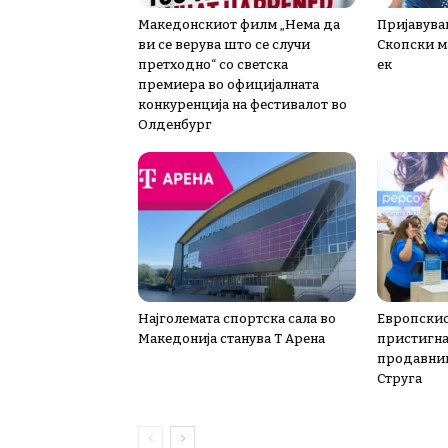
Македонскиот филм „Нема да
Пријавува
ви се верува што се случи
Скопски м
претходно“ со светска
ек
премиера во официјалната
конкуренција на фестивалот во
Олденбург
Најголемата спортска сала во
Европскио
Македонија станува Т Арена
пристигна 
продавниц
Струга