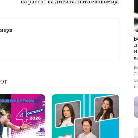
на растот на дигиталната економија
тнери
Б
д
и
М
К
Ch
GP
РОТ
не