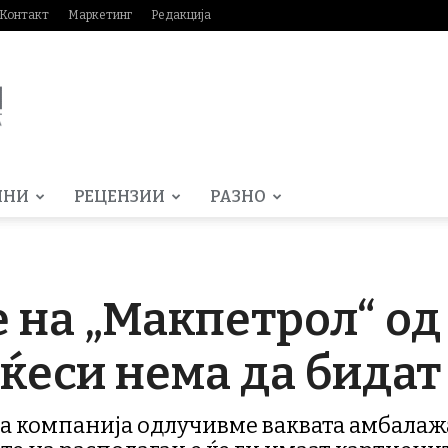
Контакт
Маркетинг
Редакција
МНИ
РЕЦЕНЗИИ
РАЗНО
 на „Макпетрол“ од
ќеси нема да бидат
 компанија одлучивме ваквата амбалажа