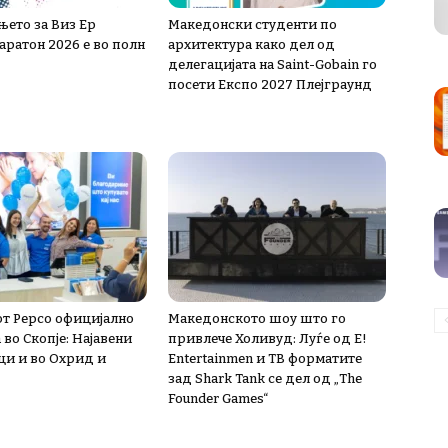
њето за Виз Ер
Македонски студенти по
аратон 2026 е во полн
архитектура како дел од
делегацијата на Saint-Gobain го
посети Експо 2027 Плејграунд
т Pepco официјално
Македонското шоу што го
во Скопје: Најавени
привлече Холивуд: Луѓе од E!
и и во Охрид и
Entertainmen и ТВ форматите
зад Shark Tank се дел од „The
Founder Games“