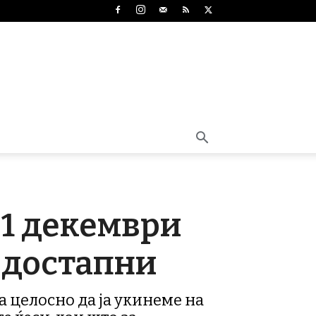
 1 декември
 достапни
 целосно да ја укинеме на