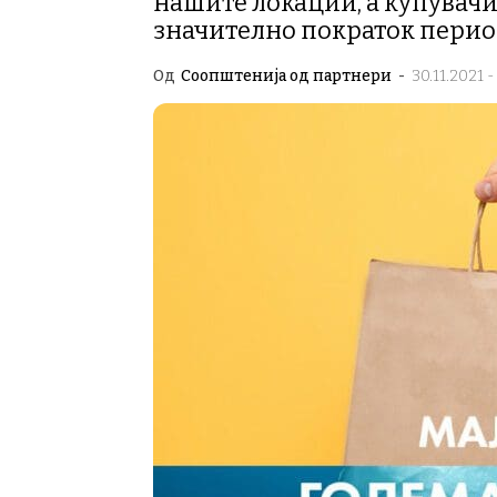
нашите локации, а купувачит
значително пократок период
Од
Соопштенија од партнери
-
30.11.2021 -