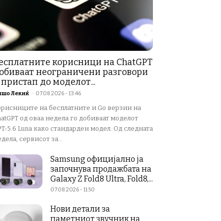
есплатните корисници на ChatGPT
обиваат неограничени разговори
 пристап до моделот...
ишо Лекиќ
-
07.08.2026 - 13:46
орисниците на бесплатните и Go верзии на
atGPT од оваа недела го добиваат моделот
T-5.6 Luna како стандарден модел. Од следната
дела, сервисот за...
Samsung официјално ја
започнува продажбата на
Galaxy Z Fold8 Ultra, Fold8,...
07.08.2026 - 11:50
Нови детали за
паметниот звучник на