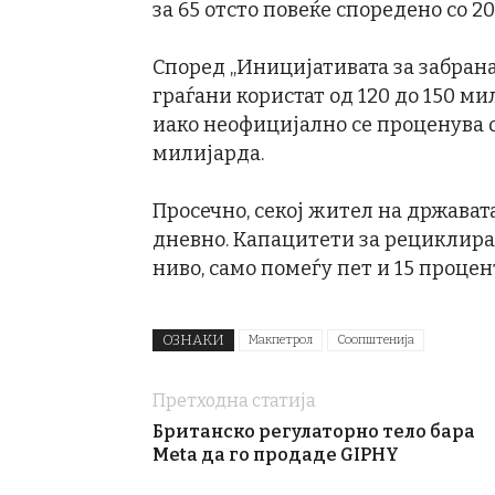
за 65 отсто повеќе споредено со 20
Според „Иницијативата за забран
граѓани користат од 120 до 150 
иако неофицијално се проценува 
милијарда.
Просечно, секој жител на држават
дневно. Капацитети за рециклирањ
ниво, само помеѓу пет и 15 проце
ОЗНАКИ
Макпетрол
Соопштенија
Претходна статија
Британско регулаторно тело бара
Meta да го продаде GIPHY