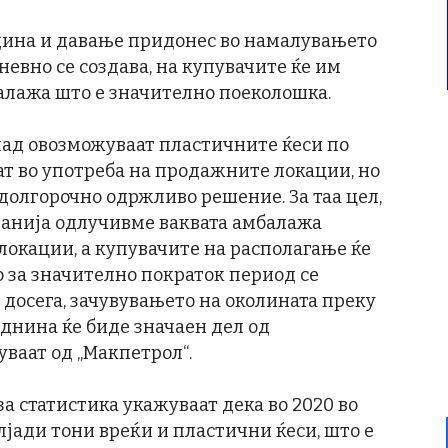
дина и давање придонес во намалувањето
невно се создава, на купувачите ќе им
алажа што е значително поеколошка.
тпад овозможуваат пластичните ќеси по
ат во употреба на продажните локации, но
 долгорочно одржливо решение. За таа цел,
панија одлучивме ваквата амбалажа
локации, а купувачите на располагање ќе
о за значително пократок период се
и досега, зачувувањето на околината преку
днина ќе биде значаен дел од
уваат од „Макпетрол“.
а статистика укажуваат дека во 2020 во
лјади тони вреќи и пластични ќеси, што е