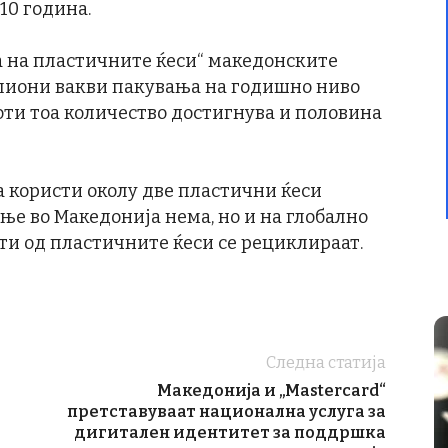
10 година.
а на пластичните ќеси“ македонските
милиони вакви пакувања на годишно ниво
оти тоа количество достигнува и половина
а користи околу две пластични ќеси
е во Македонија нема, но и на глобално
нти од пластичните ќеси се рециклираат.
Следна статија
Македонија и „Mastercard“
претставуваат национална услуга за
дигитален идентитет за поддршка