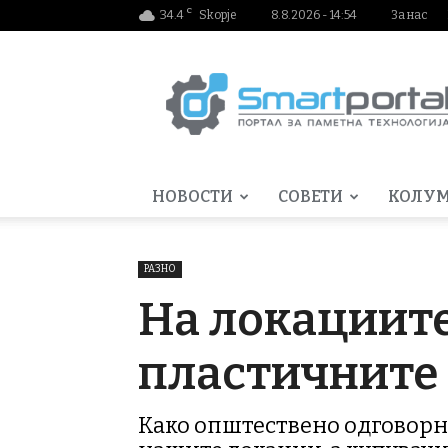
C
34.4
Skopje
8.8.2026 - 14:54
За нас
Smartportal.mk
НОВОСТИ
СОВЕТИ
КОЛУ
РАЗНО
На локациите
пластичните 
Како општествено одговорна