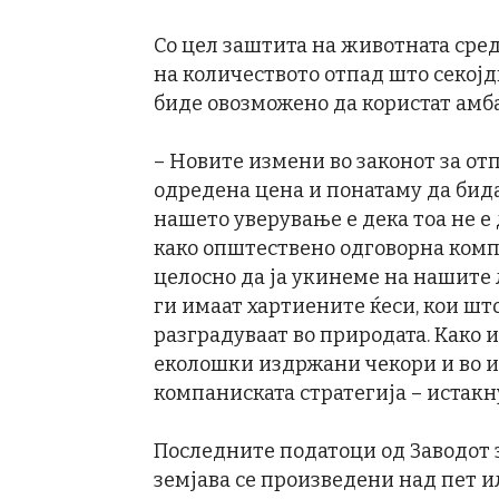
Со цел заштита на животната сре
на количеството отпад што секојд
биде овозможено да користат амб
– Новите измени во законот за о
одредена цена и понатаму да бид
нашето уверување е дека тоа не е
како општествено одговорна ком
целосно да ја укинеме на нашите 
ги имаат хартиените ќеси, кои шт
разградуваат во природата. Како 
еколошки издржани чекори и во и
компаниската стратегија – истакн
Последните податоци од Заводот з
земјава се произведени над пет и