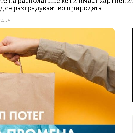
е на располагање ќе ги имаат хартиените
 се разградуваат во природата
 13:34