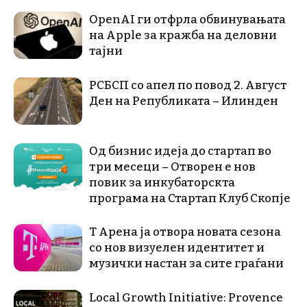
OpenAI ги отфрла обвинувањата
на Apple за кражба на деловни
тајни
РСБСП со апел по повод 2. Август
Ден на Републиката – Илинден
Од бизнис идеја до стартап во
три месеци – Отворен е нов
повик за инкубаторскта
програма на Стартап Клуб Скопје
Т Арена ја отвора новата сезона
со нов визуелен идентитет и
музички настан за сите граѓани
Local Growth Initiative: Provence