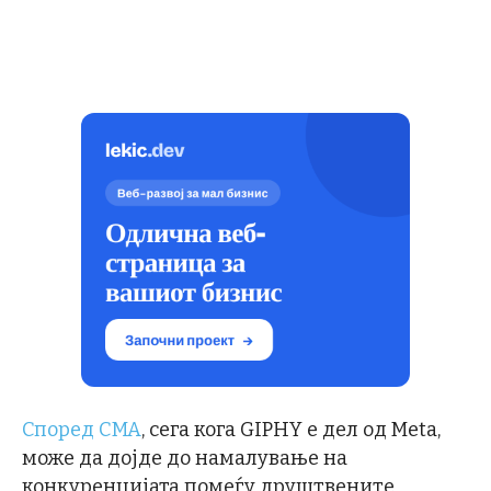
Според CMA
, сега кога GIPHY е дел од Meta,
може да дојде до намалување на
конкуренцијата помеѓу друштвените