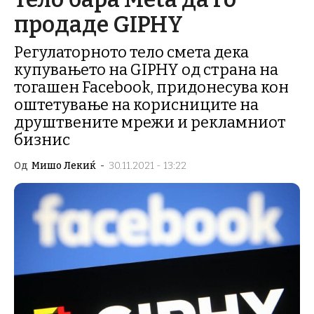
продаде GIPHY
Регулаторното тело смета дека
купувањето на GIPHY од страна на
тогашен Facebook, придонесува кон
оштетување на корисниците на
друштвените мрежи и рекламниот
бизнис
Од
Мишо Лекиќ
-
30.11.2021 - 13:22