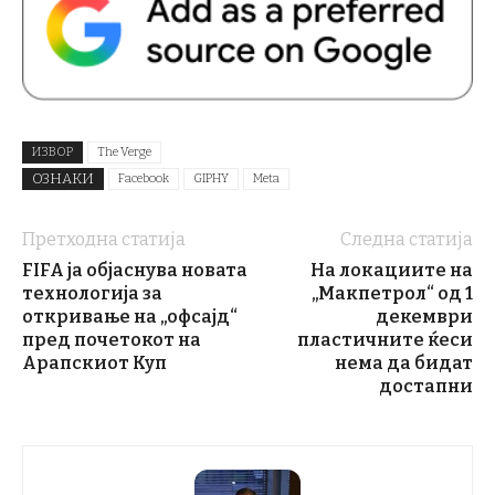
ИЗВОР
The Verge
ОЗНАКИ
Facebook
GIPHY
Meta
Претходна статија
Следна статија
FIFA ја објаснува новата
На локациите на
технологија за
„Макпетрол“ од 1
откривање на „офсајд“
декември
пред почетокот на
пластичните ќеси
Арапскиот Куп
нема да бидат
достапни