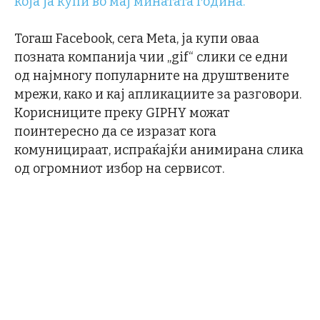
која ја купи во мај минатата година.
Тогаш Facebook, сега Meta, ја купи оваа
позната компанија чии „gif“ слики се едни
од најмногу популарните на друштвените
мрежи, како и кај апликациите за разговори.
Корисниците преку GIPHY можат
поинтересно да се изразат кога
комуницираат, испраќајќи анимирана слика
од огромниот избор на сервисот.