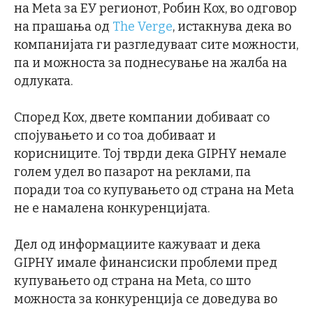
на Meta за ЕУ регионот, Робин Кох, во одговор
на прашања од
The Verge
, истакнува дека во
компанијата ги разгледуваат сите можности,
па и можноста за поднесување на жалба на
одлуката.
Според Кох, двете компании добиваат со
спојувањето и со тоа добиваат и
корисниците. Тој тврди дека GIPHY немале
голем удел во пазарот на реклами, па
поради тоа со купувањето од страна на Meta
не е намалена конкуренцијата.
Дел од информациите кажуваат и дека
GIPHY имале финансиски проблеми пред
купувањето од страна на Meta, со што
можноста за конкуренција се доведува во