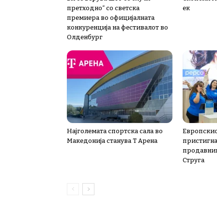
претходно“ со светска
ек
премиера во официјалната
конкуренција на фестивалот во
Олденбург
Најголемата спортска сала во
Европскио
Македонија станува Т Арена
пристигна 
продавниц
Струга