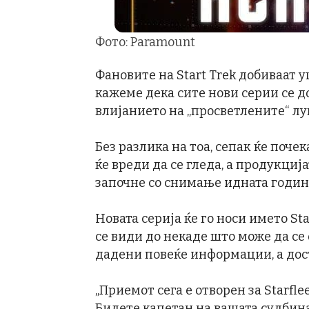
Фото: Paramount
Фановите на Start Trek добиваат у
кажеме дека сите нови серии се до
влијанието на „просветлените“ луѓ
Без разлика на тоа, сепак ќе поче
ќе вреди да се гледа, а продукциј
започне со снимање идната годин
Новата серија ќе го носи името St
се види до некаде што може да се о
дадени повеќе информации, а дост
„Приемот сега е отворен за Starfle
Бидете капетан на вашата судбина!