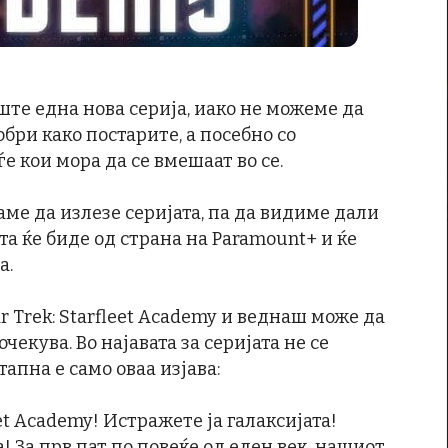
ште една нова серија, иако не можеме да
бри како постарите, а посебно со
е кои мора да се вмешаат во се.
каме да излезе серијата, па да видиме дали
ата ќе биде од страна на Paramount+ и ќе
а.
ar Trek: Starfleet Academy и веднаш може да
чекува. Во најавата за серијата не се
апна е само оваа изјава:
et Academy! Истражете ја галаксијата!
 За прв пат по повеќе од еден век, нашиот