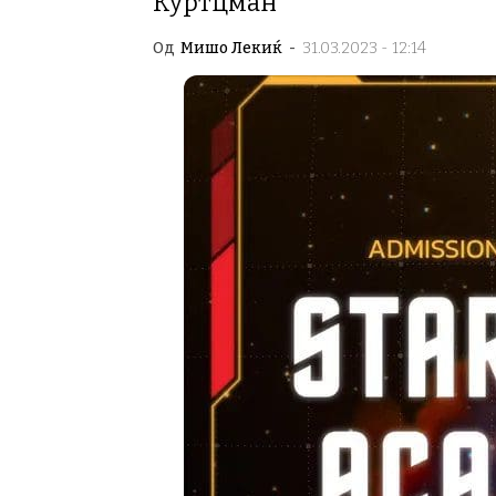
Куртцман
Од
Мишо Лекиќ
-
31.03.2023 - 12:14