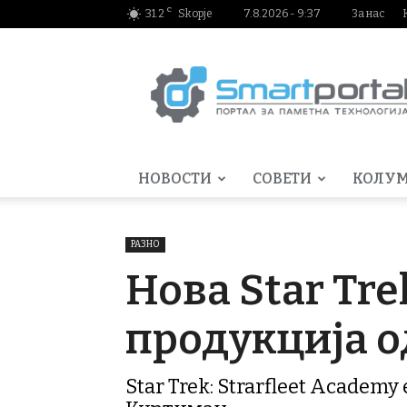
C
31.2
Skopje
7.8.2026 - 9:37
За нас
Smartportal.mk
НОВОСТИ
СОВЕТИ
КОЛУ
РАЗНО
Нова Star Tre
продукција о
Star Trek: Strarfleet Academ