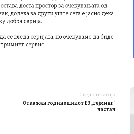
остава доста простор за очекувањата од
знак, додека за други уште сега е јасно дека
ку добра серија.
да се гледа серијата, но очекуваме да биде
стриминг сервис.
Следна статија
Откажан годинешниот E3 „гејминг“
настан