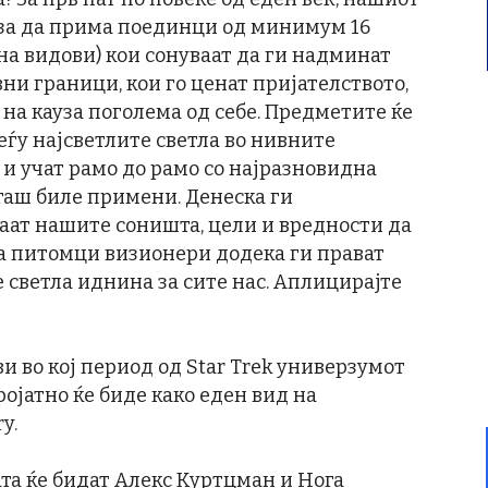
 за да прима поединци од минимум 16
на видови) кои сонуваат да ги надминат
ни граници, кои го ценат пријателството,
 на кауза поголема од себе. Предметите ќе
ѓу најсветлите светла во нивните
 и учат рамо до рамо со најразновидна
гаш биле примени. Денеска ги
ваат нашите соништа, цели и вредности да
ја питомци визионери додека ги прават
 светла иднина за сите нас. Аплицирајте
и во кој период од Star Trek универзумот
еројатно ќе биде како еден вид на
y.
та ќе бидат Алекс Куртцман и Нога