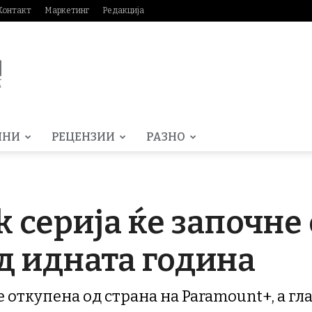
Контакт
Маркетинг
Редакција
МНИ
РЕЦЕНЗИИ
РАЗНО
k серија ќе започне 
д идната година
y е откупена од страна на Paramount+, а г