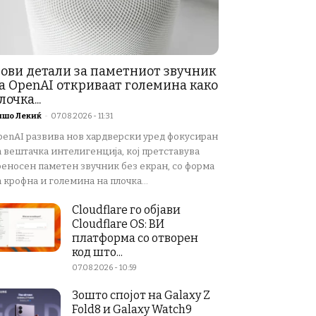
ови детали за паметниот звучник
а OpenAI откриваат големина како
лочка...
ишо Лекиќ
-
07.08.2026 - 11:31
penAI развива нов хардверски уред фокусиран
а вештачка интелигенција, кој претставува
реносен паметен звучник без екран, со форма
 крофна и големина на плочка...
Cloudflare го објави
Cloudflare OS: ВИ
платформа со отворен
код што...
07.08.2026 - 10:59
Зошто спојот на Galaxy Z
Fold8 и Galaxy Watch9