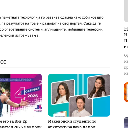
а паметната технологија го развива одамна како хоби кое што
па резултатот на тоа е и развојот на овој портал. Сака да ги
Н
со оперативните системи, апликациите, мобилните телефони,
н
вселенски истражувања.
п
М
O
н
РОТ
п
на
њето за Виз Ер
Македонски студенти по
аратон 2026 е во полн
архитектура како дел од