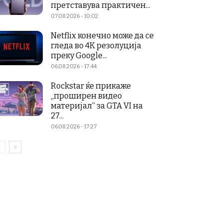
претставува практичен...
07.08.2026 - 10:02
Netflix конечно може да се
гледа во 4K резолуција
преку Google...
06.08.2026 - 17:44
Rockstar ќе прикаже
„проширен видео
материјал“ за GTA VI на
27...
06.08.2026 - 17:27