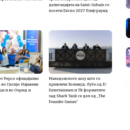
делегацијата на Saint-Gobain го
посети Експо 2027 Плејграунд
т Pepco официјално
Македонското шоу што го
во Скопје: Најавени
привлече Холивуд: Луѓе од E!
и и во Охрид и
Entertainmen и ТВ форматите
зад Shark Tank се дел од „The
Founder Games“