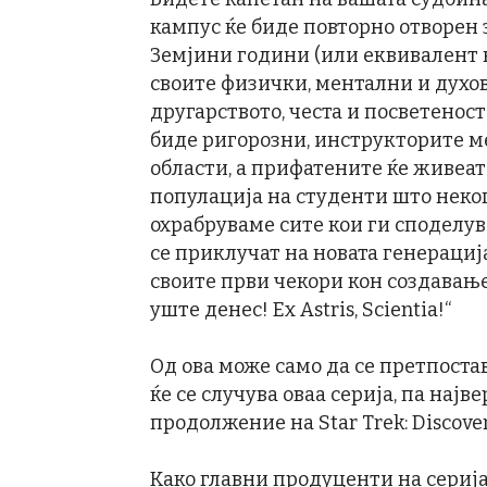
кампус ќе биде повторно отворен
Земјини години (или еквивалент 
своите физички, ментални и духов
другарството, честа и посветеност
биде ригорозни, инструкторите ме
области, а прифатените ќе живеат
популација на студенти што неко
охрабруваме сите кои ги споделу
се приклучат на новата генераци
своите први чекори кон создавање
уште денес! Ex Astris, Scientia!“
Од ова може само да се претпостав
ќе се случува оваа серија, па најв
продолжение на Star Trek: Discover
Како главни продуценти на серија