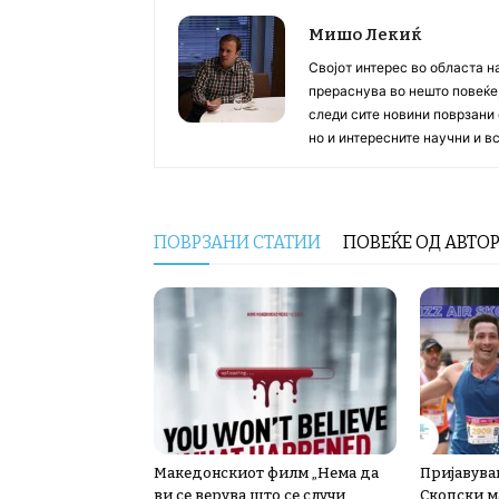
Мишо Лекиќ
Својот интерес во областа н
прераснува во нешто повеќе, 
следи сите новини поврзани 
но и интересните научни и 
ПОВРЗАНИ СТАТИИ
ПОВЕЌЕ ОД АВТО
Македонскиот филм „Нема да
Пријавува
ви се верува што се случи
Скопски м