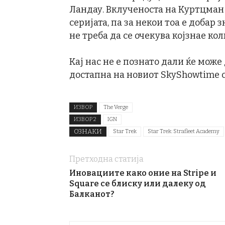
Ландау. Вклученоста на Куртцман 
серијата, па за некои тоа е добар 
не треба да се очекува којзнае кол
Кај нас не е познато дали ќе може 
достапна на новиот SkyShowtime 
ИЗВОР
The Verge
ИЗВОР 2
IGN
ОЗНАКИ
Star Trek
Star Trek: Strafleet Academy
Претходна статија
Иновациите како оние на Stripe и
Square се блиску или далеку од
Балканот?