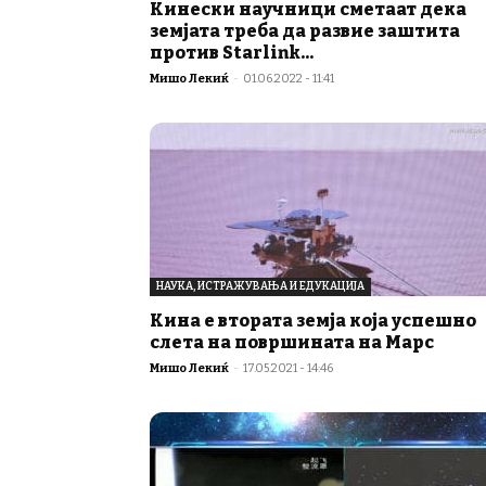
Кинески научници сметаат дека
земјата треба да развие заштита
против Starlink...
Мишо Лекиќ
-
01.06.2022 - 11:41
НАУКА, ИСТРАЖУВАЊА И ЕДУКАЦИЈА
Кина е втората земја која успешно
слета на површината на Марс
Мишо Лекиќ
-
17.05.2021 - 14:46