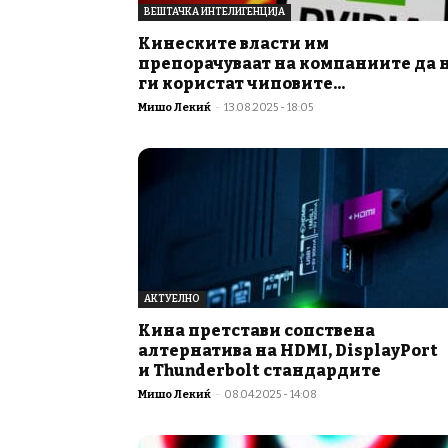
ВЕШТАЧКА ИНТЕЛИГЕНЦИЈА
Кинеските власти им
препорачуваат на компаниите да 
ги користат чиповите...
Мишо Лекиќ
-
13.08.2025 - 18:05
АКТУЕЛНО
Кина претстави сопствена
алтернатива на HDMI, DisplayPort
и Thunderbolt стандардите
Мишо Лекиќ
-
08.04.2025 - 14:08