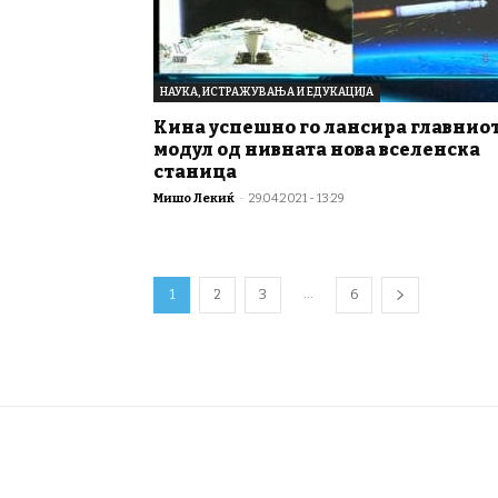
НАУКА, ИСТРАЖУВАЊА И ЕДУКАЦИЈА
Кина успешно го лансира главнио
модул од нивната нова вселенска
станица
Мишо Лекиќ
-
29.04.2021 - 13:29
...
1
2
3
6