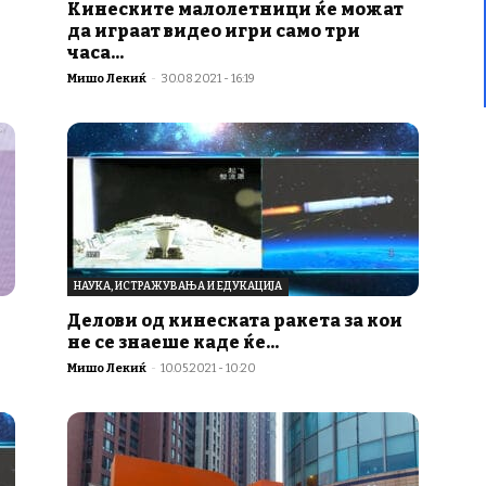
Кинеските малолетници ќе можат
да играат видео игри само три
часа...
Мишо Лекиќ
-
30.08.2021 - 16:19
НАУКА, ИСТРАЖУВАЊА И ЕДУКАЦИЈА
Делови од кинеската ракета за кои
не се знаеше каде ќе...
Мишо Лекиќ
-
10.05.2021 - 10:20