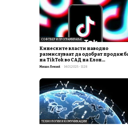
СОФТВЕР И ПРОГРАМИРАЊЕ
Кинеските власти наводно
размислуваат да одобрат продажб
на TikTok во САД на Елон...
Мишо Лекиќ
-
14.01.2025 - 11:28
ТЕХНОЛОГИИ И КОМУНИКАЦИИ