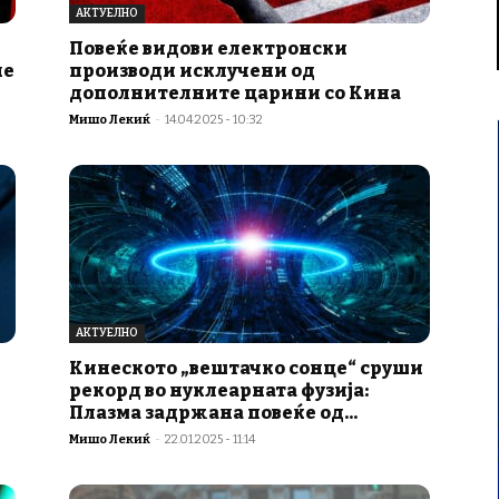
АКТУЕЛНО
Повеќе видови електронски
не
производи исклучени од
дополнителните царини со Кина
Мишо Лекиќ
-
14.04.2025 - 10:32
АКТУЕЛНО
Кинеското „вештачко сонце“ сруши
рекорд во нуклеарната фузија:
Плазма задржана повеќе од...
Мишо Лекиќ
-
22.01.2025 - 11:14