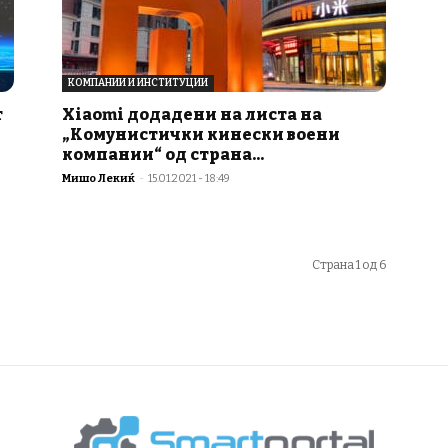
КОМПАНИИ И ИНСТИТУЦИИ
т
Xiaomi додадени на листа на
„Комунистички кинески воени
компании“ од страна...
Мишо Лекиќ
-
15.01.2021 - 18:49
Страна 1 од 6