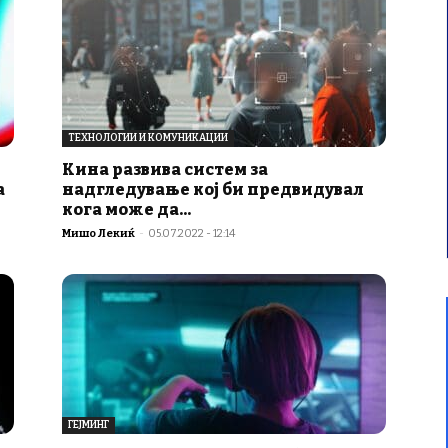
ТЕХНОЛОГИИ И КОМУНИКАЦИИ
Кина развива систем за
а
надгледување кој би предвидувал
кога може да...
Мишо Лекиќ
-
05.07.2022 - 12:14
ГЕЈМИНГ