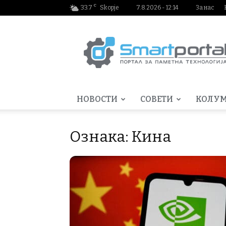
C
33.7
Skopje
7.8.2026 - 12:14
За нас
Smartportal.mk
НОВОСТИ
СОВЕТИ
КОЛУ
Ознака: Кина