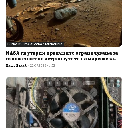
НАУКА, ИСТРАЖУВАЊА И ЕДУКАЦИЈА
NASA ги утврди првичните ограничувања за
изложеност на астронаутите на марсовска...
Мишо Лекиќ
-
22.07.2026 - 14:52