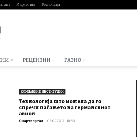
нтакт
Маркетинг
Редакција
МНИ
РЕЦЕНЗИИ
РАЗНО
КОМПАНИИ И ИНСТИТУЦИИ
Технологија што можела да го
спречи паѓањето на германскиот
авион
Смартпортал
-
08.04.2015 - 18:33