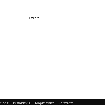
Error9
тност
Редакција
Маркетинг
Контакт