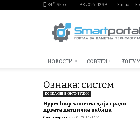
C
34
Skopje
9.8.2026 - 12:39
За нас
Ко
Smartportal.mk
НОВОСТИ
СОВЕТИ
КОЛУ
Ознака: систем
КОМПАНИИ И ИНСТИТУЦИИ
Hyperloop започна да ја гради
првата патничка кабина
Смартпортал
-
22.03.2017 - 12:44