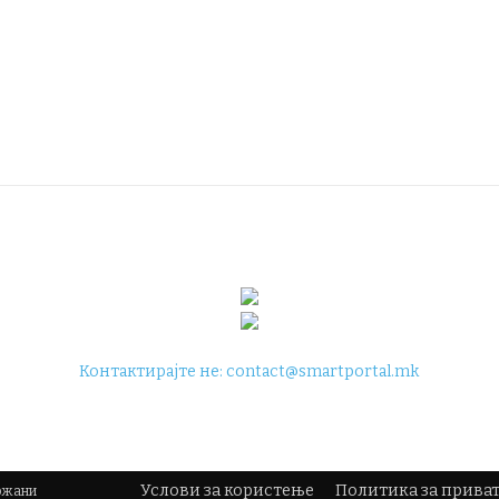
Контактирајте не:
contact@smartportal.mk
Услови за користење
Политика за прива
држани