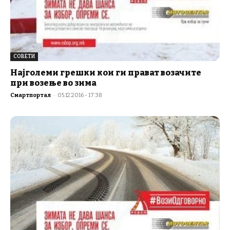
СОВЕТИ
Најголеми грешки кои ги прават возачите
при возење во зима
Смартпортал
-
05.12.2016 - 17:38