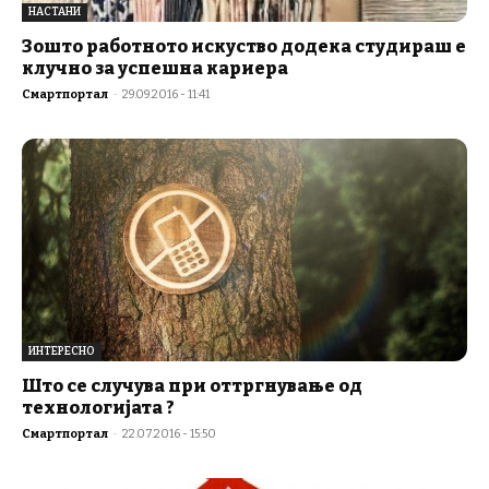
НАСТАНИ
Зошто работното искуство додека студираш е
клучно за успешна кариера
Смартпортал
-
29.09.2016 - 11:41
ИНТЕРЕСНО
Што се случува при оттргнување од
технологијата ?
Смартпортал
-
22.07.2016 - 15:50