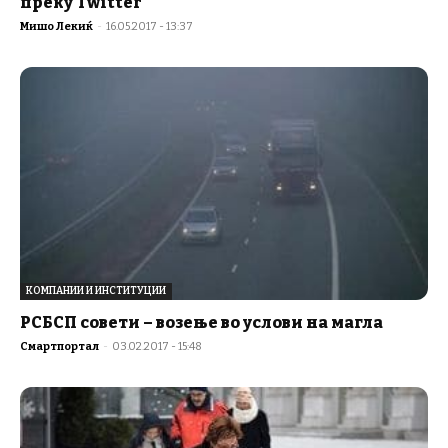
преку Twitter
Мишо Лекиќ
-
16.05.2017 - 13:37
КОМПАНИИ И ИНСТИТУЦИИ
РСБСП совети – возење во услови на магла
Смартпортал
-
03.02.2017 - 15:48