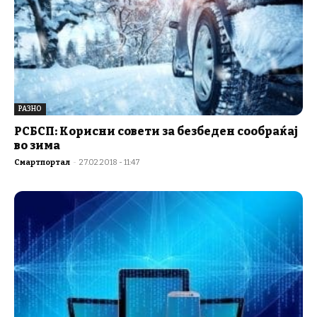
РАЗНО
РСБСП: Корисни совети за безбеден сообраќај
во зима
Смартпортал
-
27.02.2018 - 11:47