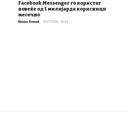
Facebook Messenger го користат
повеќе од 1 милијарда корисници
месечно
Мишо Лекиќ
-
21.07.2016 - 19:43