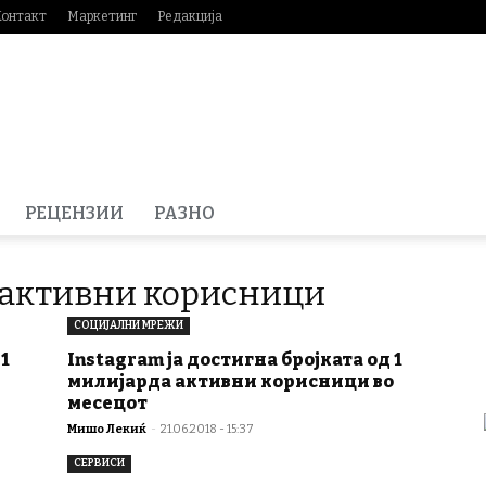
Контакт
Маркетинг
Редакција
РЕЦЕНЗИИ
РАЗНО
а активни корисници
СОЦИЈАЛНИ МРЕЖИ
 1
Instagram ја достигна бројката од 1
милијарда активни корисници во
месецот
Мишо Лекиќ
-
21.06.2018 - 15:37
СЕРВИСИ