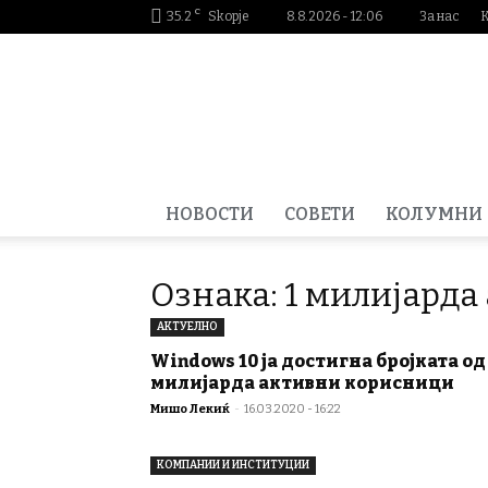
C
35.2
Skopje
8.8.2026 - 12:06
За нас
Smartportal.mk
НОВОСТИ
СОВЕТИ
КОЛУМНИ
Ознака: 1 милијард
АКТУЕЛНО
Windows 10 ја достигна бројката од
милијарда активни корисници
Мишо Лекиќ
-
16.03.2020 - 16:22
КОМПАНИИ И ИНСТИТУЦИИ