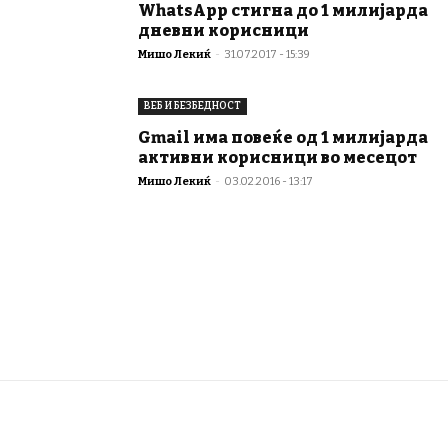
WhatsApp стигна до 1 милијарда
дневни корисници
Мишо Лекиќ
-
31.07.2017 - 15:39
ВЕБ И БЕЗБЕДНОСТ
Gmail има повеќе од 1 милијарда
активни корисници во месецот
Мишо Лекиќ
-
03.02.2016 - 13:17