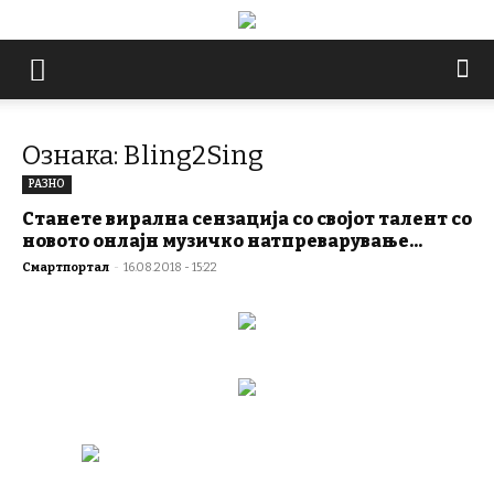
Ознака: Bling2Sing
РАЗНО
Станете вирална сензација со својот талент со
новото онлајн музичко натпреварување...
Смартпортал
-
16.08.2018 - 15:22