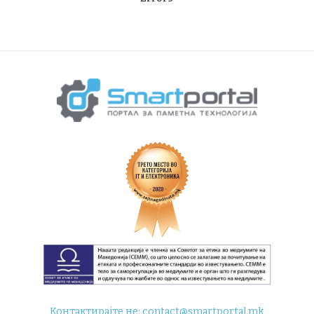
Контактирајте не:
contact@smartportal.mk