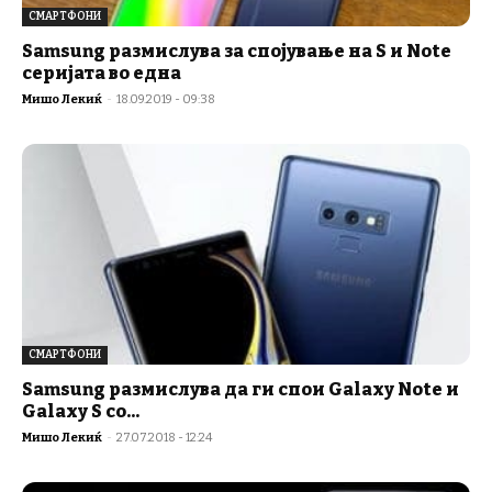
СМАРТФОНИ
Samsung размислува за спојување на S и Note
серијата во една
Мишо Лекиќ
-
18.09.2019 - 09:38
СМАРТФОНИ
Samsung размислува да ги спои Galaxy Note и
Galaxy S со...
Мишо Лекиќ
-
27.07.2018 - 12:24