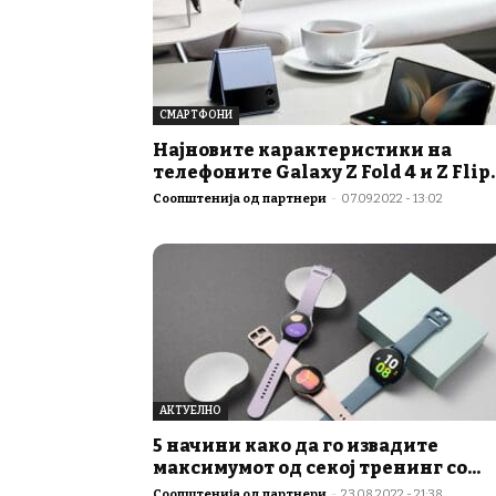
СМАРТФОНИ
Најновите карактеристики на
телефоните Galaxy Z Fold 4 и Z Flip..
Соопштенија од партнери
-
07.09.2022 - 13:02
АКТУЕЛНО
5 начини како да го извадите
максимумот од секој тренинг со...
Соопштенија од партнери
-
23.08.2022 - 21:38