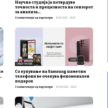
Научна студија ја потврдува
точноста и прецизноста на сензорот
за анализа...
Соопштенија од партнери
-
16.11.2022 - 14:18
СМАРТФОНИ
се
Со купување на Samsung паметни
.
телефони ве очекува феноменален
подарок
Соопштенија од партнери
-
12.09.2022 - 16:22