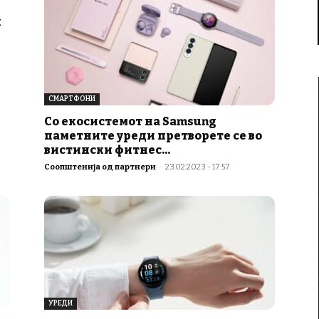
и
СМАРТФОНИ
Со екосистемот на Samsung
паметните уреди претворете се во
вистински фитнес...
Соопштенија од партнери
-
23.02.2023 - 17:57
УРЕДИ