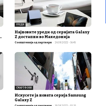
УРЕДИ
Најновите уреди од серијата Galaxy
.
Z достапни во Македонија
Соопштенија од партнери
-
26.08.2022 - 16:45
СМАРТФОНИ
Искусете ја новата серија Samsung
Galaxy Z
Соопштенија од партнери
-
18.08.2022 - 10:31