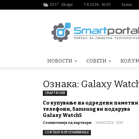
C
33.5
Skopje
7.8.2026 - 16:05
За нас
Smartportal.mk
НОВОСТИ
СОВЕТИ
КОЛУ
Ознака: Galaxy Watc
СМАРТФОНИ
Со купување на одредени паметни
телефони, Samsung ви подарува
Galaxy Watch5
Соопштенија од партнери
-
06.04.2023 - 11:53
СОФТВЕР И ПРОГРАМИРАЊЕ