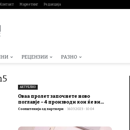
Контакт
Маркетинг
Редакција
МНИ
РЕЦЕНЗИИ
РАЗНО
h5
АКТУЕЛНО
Оваа пролет започнете ново
поглавје – 4 производи кои ќе ви...
Соопштенија од партнери
-
16.03.2023 - 10:04