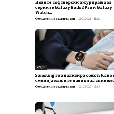
Новите софтверски ажурирања за
сериите Galaxy Buds2 Pro и Galaxy
Watch...
Соопштенија од партнери
-
12.01.2023 - 15:22
УРЕДИ
Samsung го анализира сонот: Како 
сменија нашите навики за спиење..
Соопштенија од партнери
-
12.10.2022 - 12:35