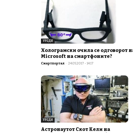
УРЕДИ
Холограмски очила се одговорот н
Microsoft на смартфоните?
Смартпортал
-
24.05.2017 - 14:17
УРЕДИ
Астронаутот Скот Кели на