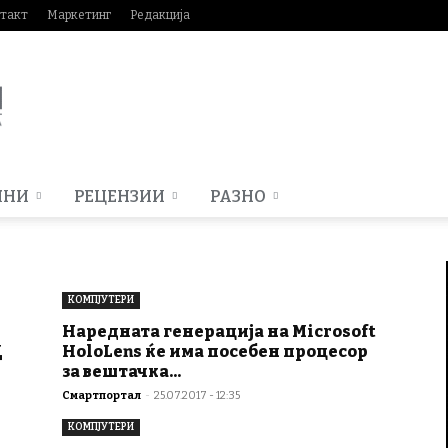
такт
Маркетинг
Редакција
МНИ
РЕЦЕНЗИИ
РАЗНО
КОМПЈУТЕРИ
Наредната генерација на Microsoft
Д
HoloLens ќе има посебен процесор
за вештачка...
Смартпортал
-
25.07.2017 - 12:35
КОМПЈУТЕРИ