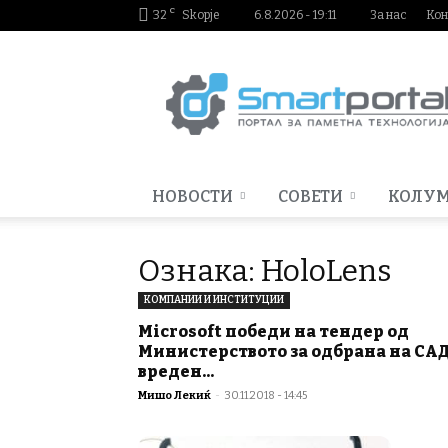
C
32
Skopje
6.8.2026 - 19:11
За нас
Кон
Smartportal.mk
НОВОСТИ
СОВЕТИ
КОЛУ
Ознака: HoloLens
КОМПАНИИ И ИНСТИТУЦИИ
Microsoft победи на тендер од
Министерството за одбрана на СА
вреден...
Мишо Лекиќ
-
30.11.2018 - 14:45