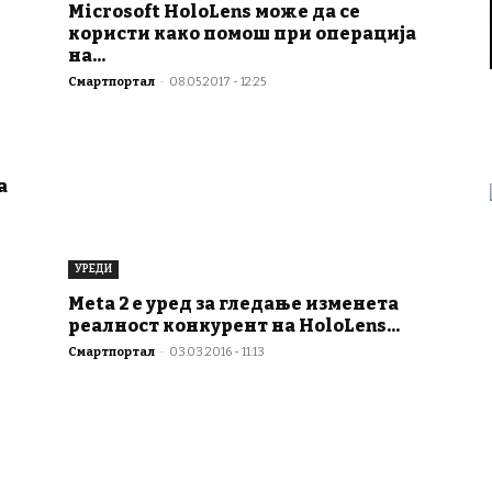
Microsoft HoloLens може да се
користи како помош при операција
на...
Смартпортал
-
08.05.2017 - 12:25
а
УРЕДИ
Meta 2 е уред за гледање изменета
реалност конкурент на HoloLens...
Смартпортал
-
03.03.2016 - 11:13