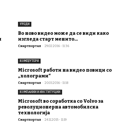
УРЕДИ
Во ново видео може да се види како
и
изгледа старт менито...
Смартпортал
-
29.02.2016 - 11:36
КОМПЈУТЕРИ
Microsoft работи на видео повици со
„холограми“
Смартпортал
-
20.01.2016 - 11:18
КОМПАНИИ И ИНСТИТУЦИИ
Microsoft во соработка со Volvo за
револуционерна автомобилска
технологија
Смартпортал
-
24.11.2015 - 11:19