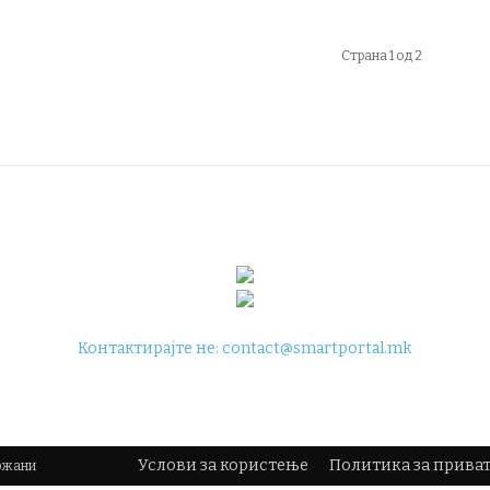
Страна 1 од 2
Контактирајте не:
contact@smartportal.mk
Услови за користење
Политика за прива
држани