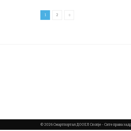
1
2
© 2026 Смартпортал ДООЕЛ Скопје - Сите права за