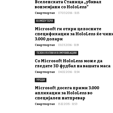
Вселенската Станица „убивал
вонземјани со HoloLens“
Смартпортал
-
07.03.2016 - 11:15
КОМПЈУТЕРИ
Microsoft ги откри целосните
спецификации за HoloLens ќе чин
3.000 долари
Смартпортал
-
01.03.2016 - 11:19
ТЕХНОЛОГИИ И КОМУНИКАЦИИ
Со Microsoft HoloLens може да
гледате 3D фудбал на вашата маса
Смартпортал
-
04.02.2016 - 11:54
УРЕДИ
Microsoft досега прими 3.000
апликации за HoloLens во
специјален натпревар
Смартпортал
-
15.12.2015 - 11:53