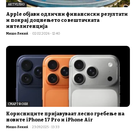
АКТУЕЛНО
Apple објави одлични финансиски резултати
и покрај доцнењето со вештачката
интелигенција
Мишо Лекиќ
-
02.02.2026 - 12:40
СМАРТФОНИ
Корисниците пријавуваат лесно гребење на
новите iPhone 17 Pro и iPhone Air
Мишо Лекиќ
-
23.09.2025 - 13:33