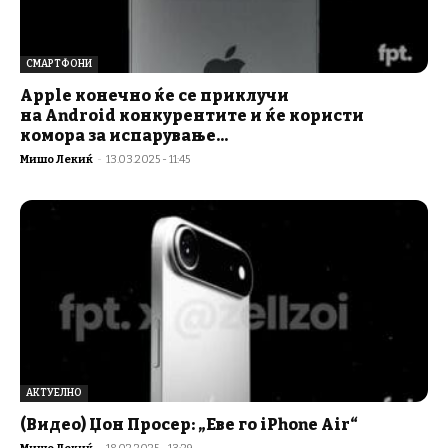
СМАРТФОНИ
Apple конечно ќе се приклучи
на Android конкурентите и ќе користи
комора за испарување...
Мишо Лекиќ
-
13.03.2025 - 11:45
АКТУЕЛНО
(Видео) Џон Просер: „Еве го iPhone Air“