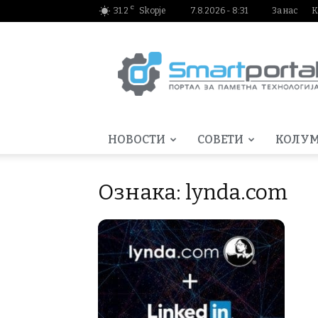
C
31.2
Skopje
7.8.2026 - 8:31
За нас
К
Smartportal.mk
НОВОСТИ
СОВЕТИ
КОЛУ
Ознака: lynda.com