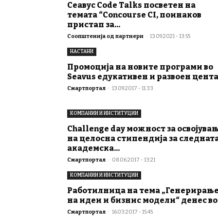
Сеавус Code Talks посветен на
темата “Concourse CI, поинаков
пристап за...
Соопштенија од партнери
-
13.09.2021 - 13:55
НАСТАНИ
Промоција на новите програми во
Seavus едукативен и развоен цент
Смартпортал
-
13.09.2017 - 11:33
КОМПАНИИ И ИНСТИТУЦИИ
Challenge day можност за освојува
на целосна стипендија за следнат
академска...
Смартпортал
-
08.06.2017 - 13:21
КОМПАНИИ И ИНСТИТУЦИИ
Работилница на тема „Генерирањ
на идеи и бизнис модели“ денес во.
Смартпортал
-
16.03.2017 - 15:45