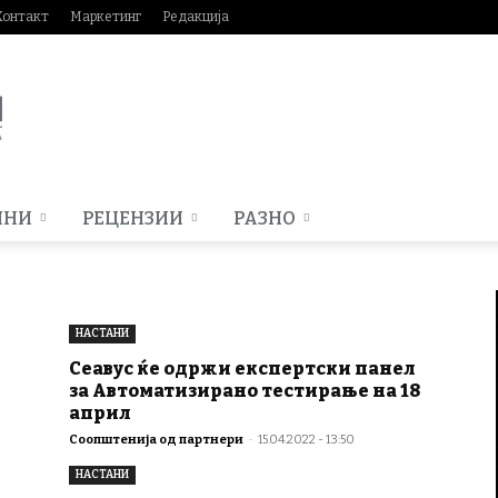
Контакт
Маркетинг
Редакција
МНИ
РЕЦЕНЗИИ
РАЗНО
НАСТАНИ
Сеавус ќе одржи експертски панел
за Автоматизирано тестирање на 18
април
Соопштенија од партнери
-
15.04.2022 - 13:50
НАСТАНИ