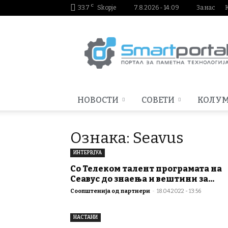
C
33.7
Skopje
7.8.2026 - 14:09
За нас
Smartportal.mk
НОВОСТИ
СОВЕТИ
КОЛУ
Ознака: Seavus
ИНТЕРВЈУА
Со Телеком талент програмата на
Сеавус до знаења и вештини за...
Соопштенија од партнери
-
18.04.2022 - 13:56
НАСТАНИ