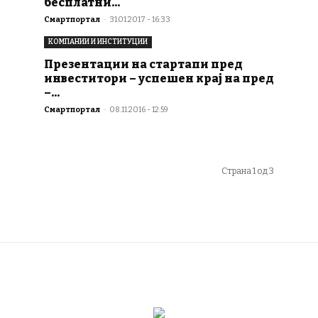
бесплатни...
Смартпортал
-
31.01.2017 - 16:33
КОМПАНИИ И ИНСТИТУЦИИ
Презентации на стартапи пред
инвеститори – успешен крај на пред
–...
Смартпортал
-
08.11.2016 - 12:59
Страна 1 од 3