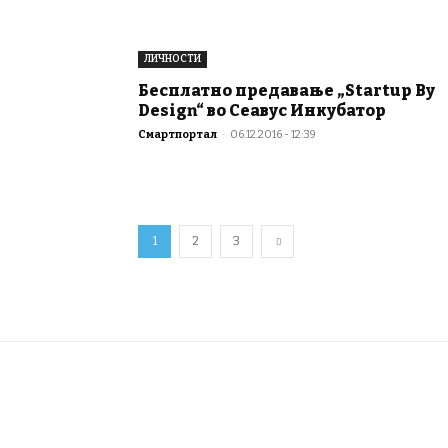
ЛИЧНОСТИ
Бесплатно предавање „Startup By
Design“ во Сеавус Инкубатор
Смартпортал
-
06.12.2016 - 12:39
1
2
3