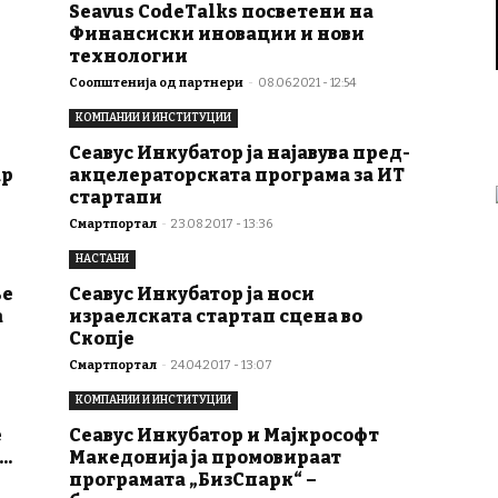
Seavus CodeTalks посветени на
Финансиски иновации и нови
технологии
Соопштенија од партнери
-
08.06.2021 - 12:54
КОМПАНИИ И ИНСТИТУЦИИ
Сеавус Инкубатор ја најавува пред-
ар
акцелераторската програма за ИТ
стартапи
Смартпортал
-
23.08.2017 - 13:36
НАСТАНИ
ње
Сеавус Инкубатор ја носи
а
израелската стартап сцена во
Скопје
Смартпортал
-
24.04.2017 - 13:07
КОМПАНИИ И ИНСТИТУЦИИ
е
Сеавус Инкубатор и Мајкрософт
..
Македонија ја промовираат
програмата „БизСпарк“ –