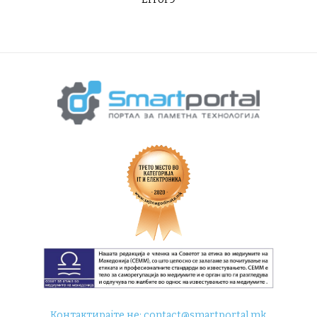
Контактирајте не:
contact@smartportal.mk