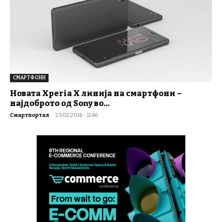
СМАРТФОНИ
Новата Xperia X линија на смартфони –
најдоброто од Sony во...
Смартпортал
-
23.02.2016 - 11:46