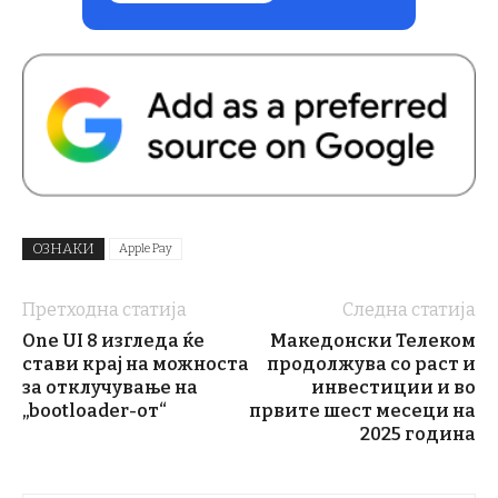
ОЗНАКИ
Apple Pay
Претходна статија
Следна статија
One UI 8 изгледа ќе
Македонски Телеком
стави крај на можноста
продолжува со раст и
за отклучување на
инвестиции и во
„bootloader-от“
првите шест месеци на
2025 година