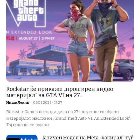
Rockstar ќе прикаже „проширен видео
материјал“ за GTA VI на 27...
Мишо Лекиќ
-
06.08.2026 - 17:27
Rockstar Games потврди дека на 27 август ќе го објави
материјалот насловен „Grand Theft Auto VI: An Extended Look".
Тој прво ќе се појави...
Јазичен модел на Meta „хакирал“ туѓ