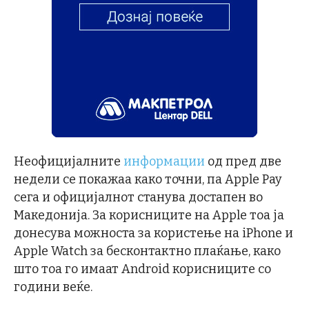
Неофицијалните
информации
од пред две
недели се покажаа како точни, па Apple Pay
сега и официјалнот станува достапен во
Македонија. За корисниците на Apple тоа ја
донесува можноста за користење на iPhone и
Apple Watch за бесконтактно плаќање, како
што тоа го имаат Android корисниците со
години веќе.