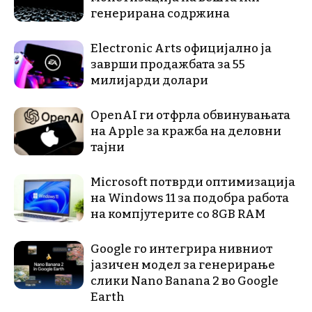
генерирана содржина
Electronic Arts официјално ја
заврши продажбата за 55
милијарди долари
OpenAI ги отфрла обвинувањата
на Apple за кражба на деловни
тајни
Microsoft потврди оптимизација
на Windows 11 за подобра работа
на компјутерите со 8GB RAM
Google го интегрира нивниот
јазичен модел за генерирање
слики Nano Banana 2 во Google
Earth