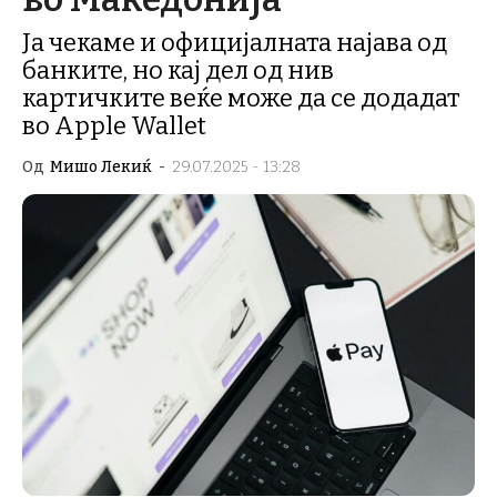
Ја чекаме и официјалната најава од
банките, но кај дел од нив
картичките веќе може да се додадат
во Apple Wallet
Од
Мишо Лекиќ
-
29.07.2025 - 13:28