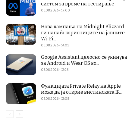
систем за време на тестирање
06.08.2026 - 17:00
Нова кампања на Midnight Blizzard
ги напаѓа корисниците на јавните
Wi-Fi...
06.08.2026 - 14:03
Google Assistant целосно се укинува
за Android и Wear OS во...
06.08.2026 - 12:23
Функцијата Private Relay на Apple
може да ја открие вистинската IP...
06.08.2026 - 12:08