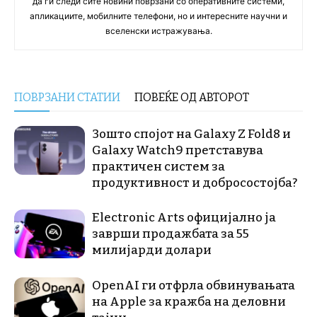
да ги следи сите новини поврзани со оперативните системи,
апликациите, мобилните телефони, но и интересните научни и
вселенски истражувања.
ПОВРЗАНИ СТАТИИ
ПОВЕЌЕ ОД АВТОРОТ
Зошто спојот на Galaxy Z Fold8 и
Galaxy Watch9 претставува
практичен систем за
продуктивност и добросостојба?
Electronic Arts официјално ја
заврши продажбата за 55
милијарди долари
OpenAI ги отфрла обвинувањата
на Apple за кражба на деловни