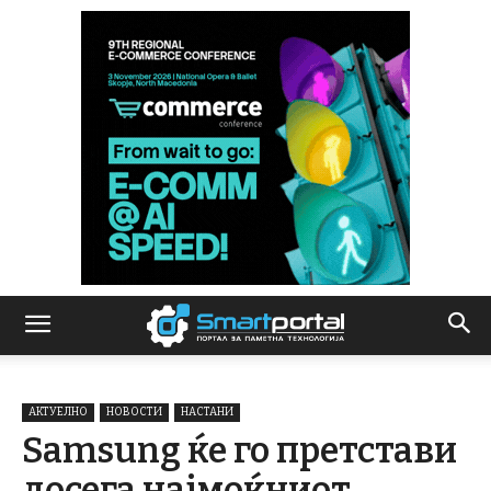
АКТУЕЛНО
НОВОСТИ
НАСТАНИ
Samsung ќе го претстави
досега најмоќниот