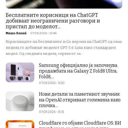
Бесплатните корисници на ChatGPT
добиваат неограничени разговори и
пристап до моделот...
Мишо Лекиќ
-
07.08.2026 - 13:46
Корисниците на бесплатните и Go верзии на ChatGPT од оваа
недела го добиваат моделот GPT-5.6 Luna како стандарден
модел. Од следната недела, сервисот за...
Samsung официјално ја започнува
продажбата на Galaxy Z Fold8 Ultra,
Fold8,...
07.08.2026 - 11:50
Нови детали за паметниот звучник
на OpenAI откриваат големина како
плочка...
07.08.2026 - 11:31
Cloudflare го објави Cloudflare OS: ВИ