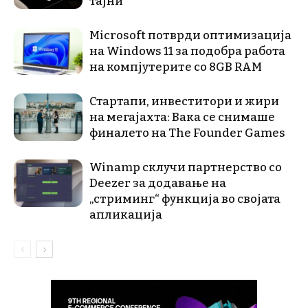
тајни
Microsoft потврди оптимизација
на Windows 11 за подобра работа
на компјутерите со 8GB RAM
Стартапи, инвеститори и жири
на мегајахта: Вака се снимаше
финалето на The Founder Games
Winamp склучи партнерство со
Deezer за додавање на
„стриминг“ функција во својата
апликација