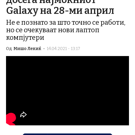
Galaxy на 28-ми април
Не е познато за што точно се работи,
но се очекуваат нови лаптоп
компјутери
Од
Мишо Лекиќ
-
14.04.2021 - 13:17