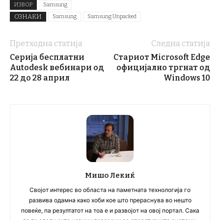
ИЗВОР
Samsung
ОЗНАКИ
Samsung
Samsung Unpacked
Претходна статија
Следна статија
Серија бесплатни
Стариот Microsoft Edge
Autodesk вебинари од
официјално тргнат од
22 до 28 април
Windows 10
Мишо Лекиќ
Својот интерес во областа на паметната технологија го
развива одамна како хоби кое што прераснува во нешто
повеќе, па резултатот на тоа е и развојот на овој портал. Сака