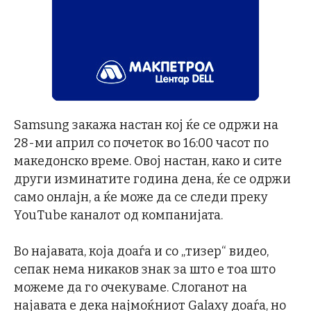
Samsung закажа настан кој ќе се одржи на
28-ми април со почеток во 16:00 часот по
македонско време. Овој настан, како и сите
други изминатите година дена, ќе се одржи
само онлајн, а ќе може да се следи преку
YouTube каналот од компанијата.
Во најавата, која доаѓа и со „тизер“ видео,
сепак нема никаков знак за што е тоа што
можеме да го очекуваме. Слоганот на
најавата е дека најмоќниот Galaxy доаѓа, но