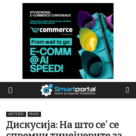
АКТУЕЛНО
РАЗНО
Дискусија: На што се’ се
спремни тинејџерите за