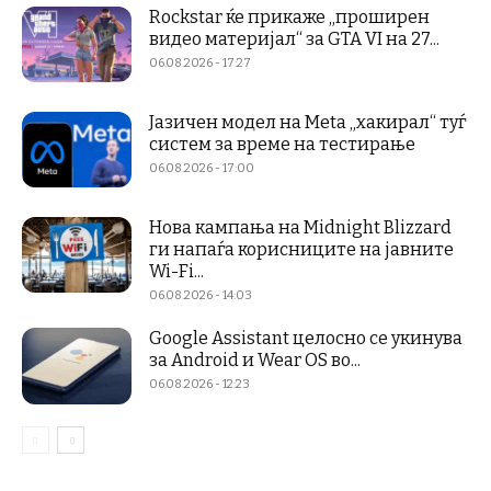
Rockstar ќе прикаже „проширен
видео материјал“ за GTA VI на 27...
06.08.2026 - 17:27
Јазичен модел на Meta „хакирал“ туѓ
систем за време на тестирање
06.08.2026 - 17:00
Нова кампања на Midnight Blizzard
ги напаѓа корисниците на јавните
Wi-Fi...
06.08.2026 - 14:03
Google Assistant целосно се укинува
за Android и Wear OS во...
06.08.2026 - 12:23