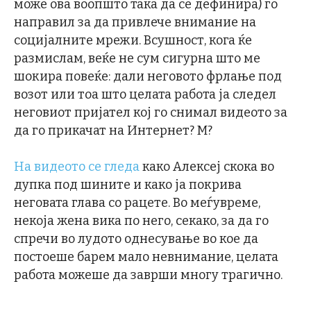
може ова воопшто така да се дефинира) го
направил за да привлече внимание на
социјалните мрежи. Всушност, кога ќе
размислам, веќе не сум сигурна што ме
шокира повеќе: дали неговото фрлање под
возот или тоа што целата работа ја следел
неговиот пријател кој го снимал видеото за
да го прикачат на Интернет? М?
На видеото се гледа
како Алексеј скока во
дупка под шините и како ја покрива
неговата глава со рацете. Во меѓувреме,
некоја жена вика по него, секако, за да го
спречи во лудото однесување во кое да
постоеше барем мало невнимание, целата
работа можеше да заврши многу трагично.