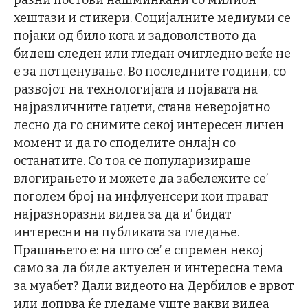
разни постови нашминкани со милион
хештази и стикери. Социјалните медиуми се
појаки од било кога и задоволството да
бидеш следен или гледан очигледно веќе не
е за потценување. Во последните години, со
развојот на технологијата и појавата на
најразличните гаџети, стана неверојатно
лесно да го снимите секој интересен личен
момент и да го споделите онлајн со
останатите. Со тоа се популаризираше
влогирањето и можете да забележите се’
поголем број на инфлуенсери кои прават
најразноразни видеа за да и’ бидат
интересни на публиката за гледање.
Прашањето е: на што се’ е спремен некој
само за да биде актуелен и интересна тема
за муабет? Дали видеото на Дербилов е врвот
или допрва ќе гледаме уште вакви видеа