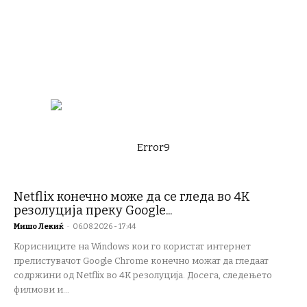
Error9
Netflix конечно може да се гледа во 4K
резолуција преку Google...
Мишо Лекиќ
-
06.08.2026 - 17:44
Корисниците на Windows кои го користат интернет
прелистувачот Google Chrome конечно можат да гледаат
содржини од Netflix во 4K резолуција. Досега, следењето
филмови и...