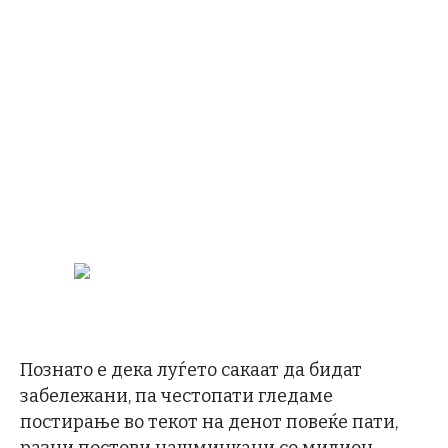
Познато е дека луѓето сакаат да бидат
забележани, па честопати гледаме
постирање во текот на денот повеќе пати,