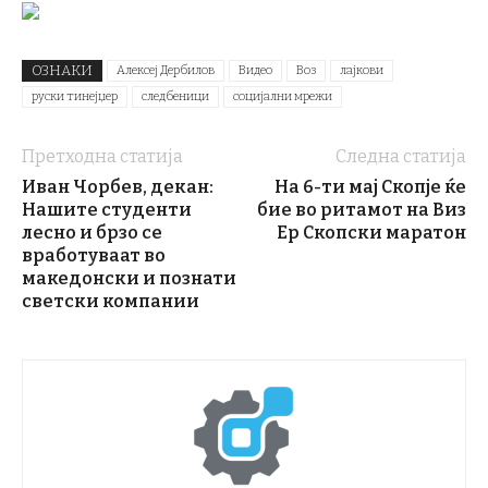
ОЗНАКИ
Алексеј Дербилов
Видео
Воз
лајкови
руски тинејџер
следбеници
социјални мрежи
Претходна статија
Следна статија
Иван Чорбев, декан:
На 6-ти мај Скопје ќе
Нашите студенти
бие во ритамот на Виз
лесно и брзо се
Ер Скопски маратон
вработуваат во
македонски и познати
светски компании