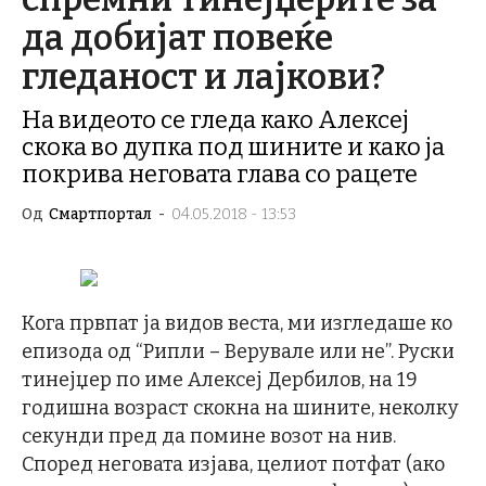
да добијат повеќе
гледаност и лајкови?
На видеото се гледа како Алексеј
скока во дупка под шините и како ја
покрива неговата глава со рацете
Од
Смартпортал
-
04.05.2018 - 13:53
Кога првпат ја видов веста, ми изгледаше ко
епизода од “Рипли – Верувале или не”. Руски
тинејџер по име Алексеј Дербилов, на 19
годишна возраст скокна на шините, неколку
секунди пред да помине возот на нив.
Според неговата изјава, целиот потфат (ако