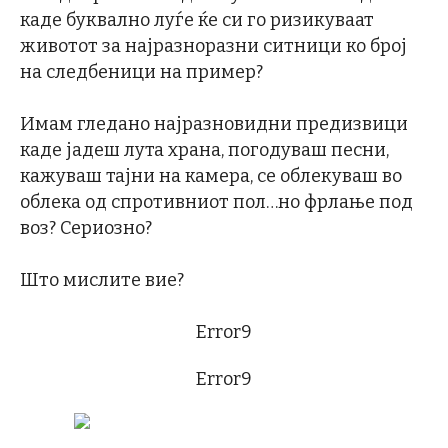
каде буквално луѓе ќе си го ризикуваат
животот за најразноразни ситници ко број
на следбеници на пример?
Имам гледано најразновидни предизвици
каде јадеш лута храна, погодуваш песни,
кажуваш тајни на камера, се облекуваш во
облека од спротивниот пол…но фрлање под
воз? Сериозно?
Што мислите вие?
Error9
Error9