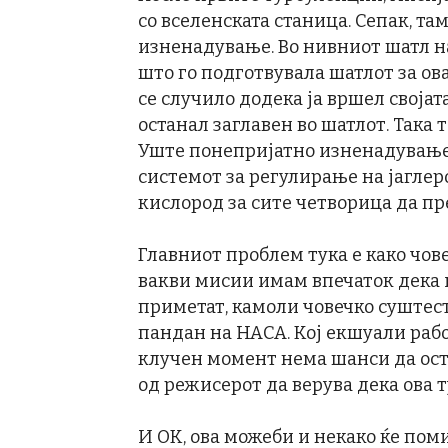
со вселенската станица. Сепак, т
изненадување. Во нивниот шатл на
што го подготвувала шатлот за ов
се случило додека ја вршел својат
останал заглавен во шатлот. Така 
Уште понепријатно изненадување е
системот за регулирање на јагле
кислород за сите четворица да пр
Главниот проблем тука е како чов
вакви мисии имам впечаток дека и
приметат, камоли човечко суштест
пандан на НАСА. Кој екшуали работ
клучен момент нема шанси да ос
од режисерот да верува дека ова т
И ОК, ова можеби и некако ќе по