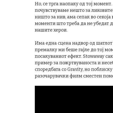
Но, се трга наопаку од тој момент
почувствуваме нешто за ликовите,
ништо за нив, ама сепак во секоја
моменти што треба да не убедат 
нашите херои.
Има една сцена надвор од шатлот 
премалку ми беше гајле до тој мом
посакуваниот ефект. Stowaway сак
пример за пожртвуваноста и несе
споредбата со Gravity, но поблиску
разочарувачки филм сместен поме