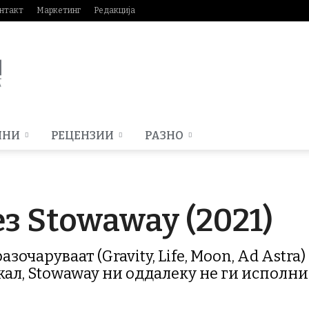
нтакт
Маркетинг
Редакција
МНИ
РЕЦЕНЗИИ
РАЗНО
з Stowaway (2021)
зочаруваат (Gravity, Life, Moon, Ad Astra
жал, Stowaway ни оддалеку не ги исполни