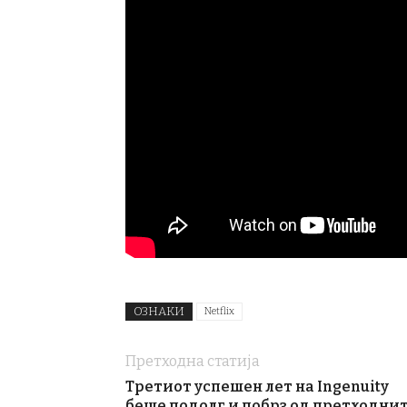
ОЗНАКИ
Netflix
Претходна статија
Третиот успешен лет на Ingenuity
беше подолг и побрз од претходни