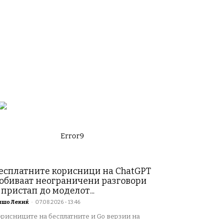
Error9
есплатните корисници на ChatGPT
обиваат неограничени разговори
 пристап до моделот...
ишо Лекиќ
-
07.08.2026 - 13:46
орисниците на бесплатните и Go верзии на