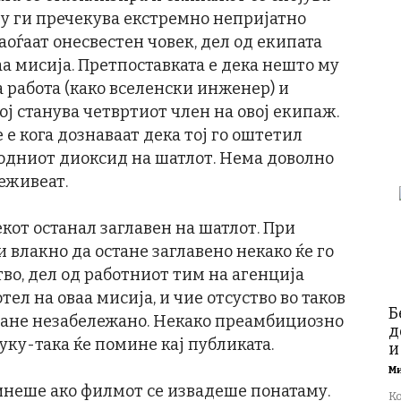
аму ги пречекува екстремно непријатно
оѓаат онесвестен човек, дел од екипата
аа мисија. Претпоставката е дека нешто му
а работа (како вселенски инженер) и
тој станува четвртиот член на овој екипаж.
 кога дознаваат дека тој го оштетил
родниот диоксид на шатлот. Нема доволно
еживеат.
екот останал заглавен на шатлот. При
 влакно да остане заглавено некако ќе го
во, дел од работниот тим на агенција
ел на оваа мисија, и чие отсуство во таков
Б
тане незабележано. Некако преамбициозно
д
уку-така ќе помине кај публиката.
и
М
минеше ако филмот се извадеше понатаму.
К