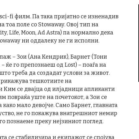
ci-fi филм. Па така пријатно се изненадив
а тоа поле со Stowaway. Овој тип на
y, Life, Moon, Ad Astra) па нормално дека
Stowaway ни оддалеку не ги исполни.
паж – Зои (Ана Кендрик), Барнет (Тони
– ќе го препознаеш од Lost) – поаѓа на
што треба да создадат услови за живот.
 прикажува тешкотиите на
и Ким се двајца од илјадници апликанти
им повраќа уште на почетокот, а Зои се
 како мало девојче. Само Барнет, главната
куство, не го покажува внатрешниот немир
 го познаеме преку нејзиниот поглед.
та се стабилизира и екипажот се спојува