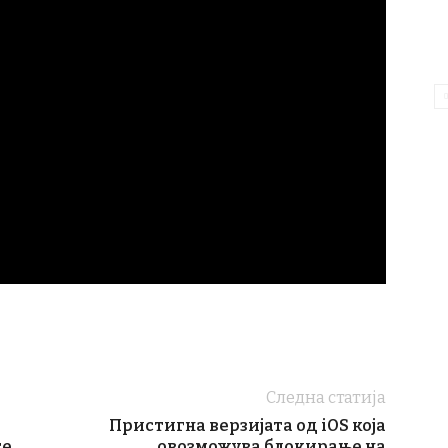
Следна статија
Пристигна верзијата од iOS која
те
овозможува блокирање на