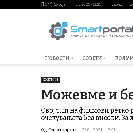
C
34
Skopje
9.8.2026 - 13:29
За нас
Ко
Smartportal.mk
НОВОСТИ
СОВЕТИ
КОЛУ
КОЛУМНИ
Можевме и бе
Овој тип на филмови ретко ра
очекувањата беа високи. За 
Од
Смартпортал
-
27.04.2021 - 13:41