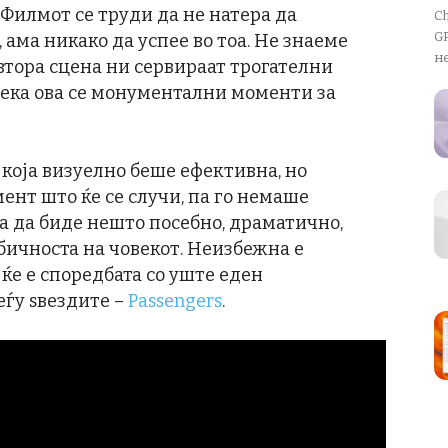
. Филмот се труди да не натера да
Ch
GP
 ама никако да успее во тоа. Не знаеме
не
 втора сцена ни сервираат трогателни
дека ова се монументални моменти за
која визуелно беше ефективна, но
ент што ќе се случи, па го немаше
а да биде нешто посебно, драматично,
бичноста на човекот. Неизбежна е
 ќе е споредбата со уште еден
ѓу ѕвездите –
Passengers
.