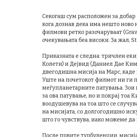
Секогаш сум расположен за добар s
кога дознав дека има нешто ново н
филмови ретко разочаруваат (Gravit
очекувањата беа високи. За жал, 
Приказната е следна: тричлен еки
Колети) и Дејвид (Даниел Дае Ким 
двегодишна мисија на Марс, каде 
Уште на почетокот филмот ни ги
меѓупланетарните патувања. Зои 
за ова патување, но и покрај тоа К
воодушевува на тоа што се случува
на мисијата, со долгогодишно ис
што го чувствува, иако можеме да
После првите турбуленции, мисија