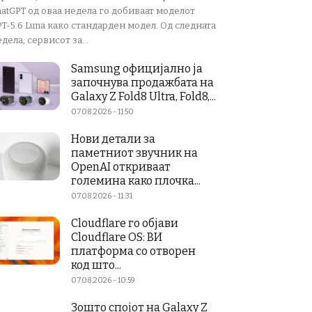
atGPT од оваа недела го добиваат моделот
T-5.6 Luna како стандарден модел. Од следната
дела, сервисот за...
Samsung официјално ја
започнува продажбата на
Galaxy Z Fold8 Ultra, Fold8,...
07.08.2026 - 11:50
Нови детали за
паметниот звучник на
OpenAI откриваат
големина како плочка...
07.08.2026 - 11:31
Cloudflare го објави
Cloudflare OS: ВИ
платформа со отворен
код што...
07.08.2026 - 10:59
Зошто спојот на Galaxy Z