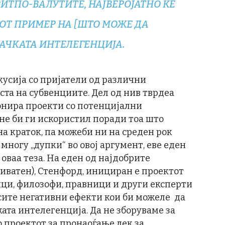
ИТПО-ВАЛУТИТЕ, НАЈВЕРОЈАТНО ЌЕ
ОТ ПРИМЕР НА [ШТО МОЖЕ ДА
АЧКАТА ИНТЕЛЕГЕНЦИЈА.
кусија со пријатели од различни
та на субвенциите. Дел од нив тврдеа
онира проекти со потенцијални
не би ги искористил поради тоа што
а краток, па можеби ни на среден рок
многу „дупки“ во овој аргумент, еве еден
оваа теза. На еден од најдобрите
риватен), Стенфорд, инициран е проектот
ници, филозофи, правници и други експерти
 сите негативни ефекти кои би можеле да
ката интелегенција. Да не зборуваме за
 проектот за пронаоѓање лек за