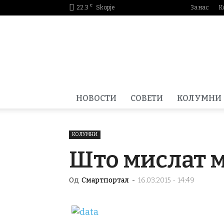
C
22.3
Skopje
За нас
К
Smartportal.mk
НОВОСТИ
СОВЕТИ
КОЛУМНИ
КОЛУМНИ
Што мислат 
Од
Смартпортал
-
16.03.2015 - 14:49