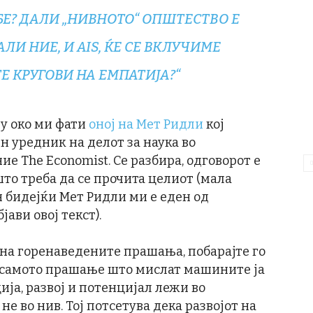
БЕ? ДАЛИ „НИВНОТО“ ОПШТЕСТВО Е
ЛИ НИЕ, И AIS, ЌЕ СЕ ВКЛУЧИМЕ
Е КРУГОВИ НА ЕМПАТИЈА?“
гу око ми фати
оној на Мет Ридли
кој
н уредник на делот за наука во
 The Economist. Се разбира, одговорот е
то треба да се прочита целиот (мала
 бидејќи Мет Ридли ми е еден од
ави овој текст).
 на горенаведените прашања, побарајте го
и самото прашање што мислат машините ја
ија, развој и потенцијал лежи во
не во нив. Тој потсетува дека развојот на