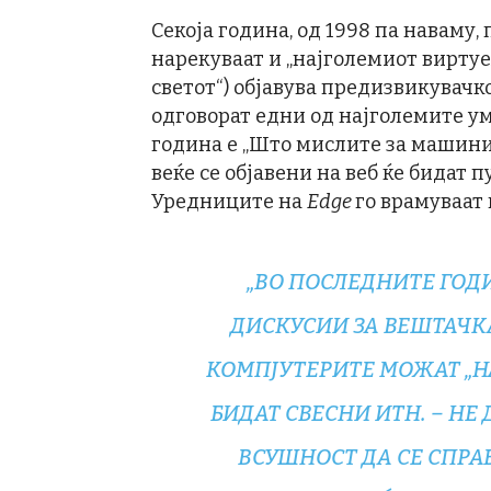
Секоја година, од 1998 па наваму, 
нарекуваат и „најголемиот вирту
светот“) објавува предизвикувачк
одговорат едни од најголемите у
година е „Што мислите за машинит
веќе се објавени на веб ќе бидат 
Уредниците на
Edge
го врамуваат
„ВО ПОСЛЕДНИТЕ ГОД
ДИСКУСИИ ЗА ВЕШТАЧКА
КОМПЈУТЕРИТЕ МОЖАТ „Н
БИДАТ СВЕСНИ ИТН. – НЕ
ВСУШНОСТ ДА СЕ СПРА