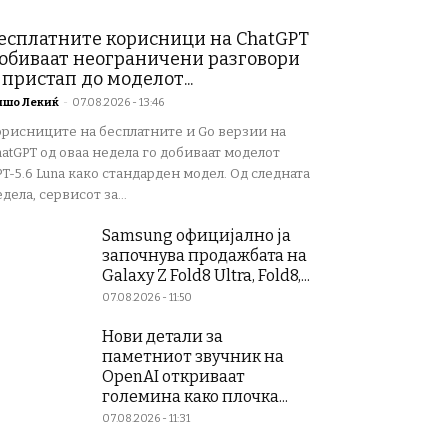
есплатните корисници на ChatGPT
обиваат неограничени разговори
 пристап до моделот...
ишо Лекиќ
-
07.08.2026 - 13:46
орисниците на бесплатните и Go верзии на
atGPT од оваа недела го добиваат моделот
T-5.6 Luna како стандарден модел. Од следната
дела, сервисот за...
Samsung официјално ја
започнува продажбата на
Galaxy Z Fold8 Ultra, Fold8,...
07.08.2026 - 11:50
Нови детали за
паметниот звучник на
OpenAI откриваат
големина како плочка...
07.08.2026 - 11:31