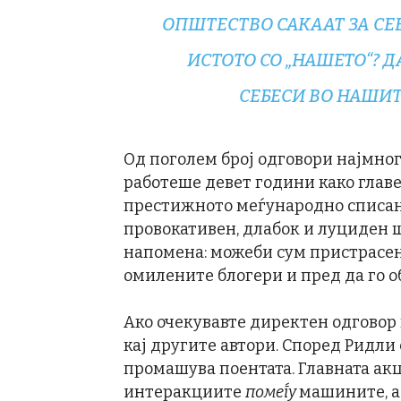
ОПШТЕСТВО САКААТ ЗА СЕ
ИСТОТО СО „НАШЕТО“? ДА
СЕБЕСИ ВО НАШИТ
Од поголем број одговори најмно
работеше девет години како главе
престижното меѓународно списание
провокативен, длабок и луциден ш
напомена: можеби сум пристрасен
омилените блогери и пред да го обј
Ако очекувавте директен одговор
кај другите автори. Според Ридл
промашува поентата. Главната акц
интеракциите
помеѓу
машините, а 