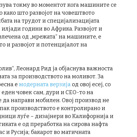
рзува токму во моментот кога машините се
о како што развојот на човештвото
бата на трудот и специјализацијата
 илјади години во Африка. Развојот и
влечена од „мрежата“ на машините, е
то и развојот и потенцијалот на
молив“, Леонард Рид ја објаснува важноста
ната за производството на моливот. За
есна е
модерната верзија
од овој есеј, со
 еден човек сам, дури и CEO-то на
е да направи мобилен. Овој производ не
у пак производството е контролирано и
дници луѓе – дизајнери во Калифорнија и
тиката е од преработка на сирова нафта
ас и Русија; бакарот во матичната