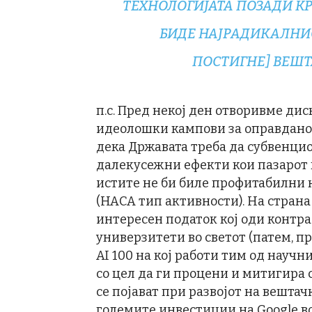
ТЕХНОЛОГИЈАТА ПОЗАДИ КР
БИДЕ НАЈРАДИКАЛНИ
ПОСТИГНЕ] ВЕШТ
п.с. Пред некој ден отворивме дис
идеолошки кампови за оправданос
дека Државата треба да субвенци
далекусежни ефекти кои пазарот 
истите не би биле профитабилни н
(НАСА тип активности). На страна 
интересен податок кој оди контра 
универзитети во светот (патем, п
AI 100 на кој работи тим од науч
со цел да ги процени и митигира
се појават при развојот на вештач
големите инвестиции на Google во