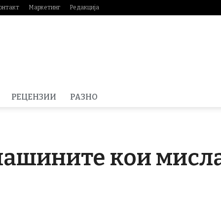
онтакт
Маркетинг
Редакција
РЕЦЕНЗИИ
РАЗНО
машините кои мисл