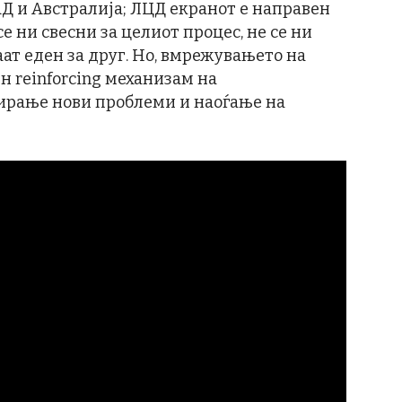
Д и Австралија; ЛЦД екранот е направен
 се ни свесни за целиот процес, не се ни
аат еден за друг. Но, вмрежувањето на
н reinforcing механизам на
ирање нови проблеми и наоѓање на