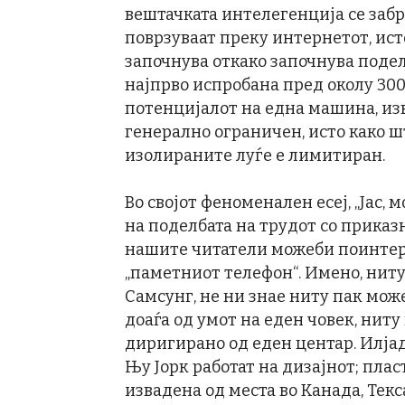
вештачката интелегенција се заб
поврзуваат преку интернетот, ист
започнува откако започнува подел
најпрво испробана пред околу 300
потенцијалот на една машина, из
генерално ограничен, исто како ш
изолираните луѓе е лимитиран.
Во својот феноменален есеј, „Јас, 
на поделбата на трудот со приказ
нашите читатели можеби поинтер
„паметниот телефон“. Имено, ниту
Самсунг, не ни знае ниту пак мож
доаѓа од умот на еден човек, нит
диригирано од еден центар. Илја
Њу Јорк работат на дизајнот; плас
извадена од места во Канада, Текс