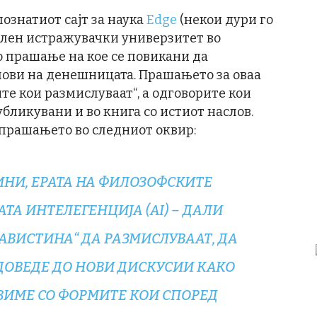
познатиот сајт за наука
Edge
(некои дури го
елен истражувачки универзитет во
о прашање на кое се повикани да
мови на денешницата. Прашањето за оваа
е кои размислуваат“, a одговорите кои
публикувани и во книга со истиот наслов.
 прашањето во следниот оквир:
ИНИ, ЕРАТА НА ФИЛОЗОФСКИТЕ
ТА ИНТЕЛЕГЕНЦИЈА (AI) – ДАЛИ
АВИСТИНА“ ДА РАЗМИСЛУВААТ, ДА
 ДОВЕДЕ ДО НОВИ ДИСКУСИИ КАКО
ВИМЕ СО ФОРМИТЕ КОИ СПОРЕД