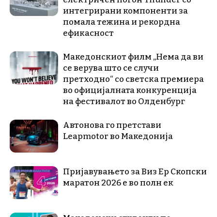
интегрирани компоненти за
помала тежина и рекордна
ефикасност
Македонскиот филм „Нема да ви
се верува што се случи
претходно“ со светска премиера
во официјалната конкуренција
на фестивалот во Олденбург
Автонова го претстави
Leapmotor во Македонија
Пријавувањето за Виз Ер Скопски
маратон 2026 е во полн ек