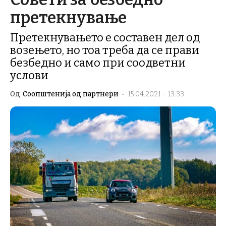
претекнување
Претекнувањето е составен дел од
возењето, но тоа треба да се прави
безбедно и само при соодветни
услови
Од
Соопштенија од партнери
-
15.04.2021 - 13:33