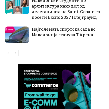
Македонски студенти по
архитектура како дел од
делегацијата на Saint-Gobain го
посети Експо 2027 Плејграунд
Најголемата спортска сала во
Македонија станува Т Арена