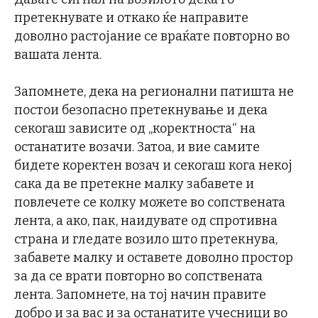
претекнувате и откако ќе направите
доволно растојание се враќате повторно во
вашата лента.
Запомнете, дека на регионални патишта не
постои безопасно претекнување и дека
секогаш зависите од „коректноста“ на
останатите возачи. Затоа, и вие самите
бидете коректен возач и секогаш кога некој
сака да ве претекне малку забавете и
повлечете се колку можете во сопствената
лента, а ако, пак, наидувате од спротивна
страна и гледате возило што претекнува,
забавете малку и оставете доволно простор
за да се врати повторно во сопствената
лента. Запомнете, на тој начин правите
добро и за вас и за останатите учесници во