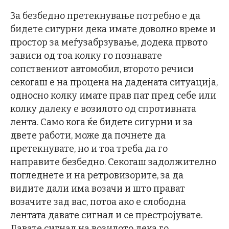
За безбедно претекнување потребно е да
бидете сигурни дека имате доволно време и
простор за меѓузабрзување, додека првото
зависи од тоа колку го познавате
сопствениот автомобил, второто речиси
секогаш е на процена на дадената ситуација,
односно колку имате прав пат пред себе или
колку далеку е возилото од спротивната
лента. Само кога ќе бидете сигурни и за
двете работи, може да почнете да
претекнувате, но и тоа треба да го
направите безбедно. Секогаш задолжително
погледнете и на ретровизорите, за да
видите дали има возачи и што прават
возачите зад вас, потоа ако е слободна
лентата давате сигнал и се престројувате.
Давате сигнал на возилото дека го