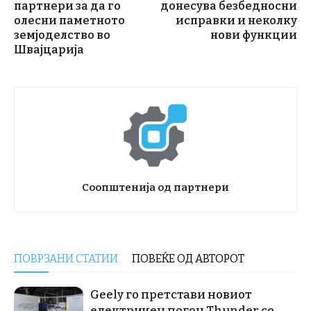
партнери за да го
донесува безбедносни
олесни паметното
исправки и неколку
земјоделство во
нови функции
Швајцарија
Соопштенија од партнери
ПОВРЗАНИ СТАТИИ
ПОВЕЌЕ ОД АВТОРОТ
Geely го претстави новиот
електричен погон Thunder со