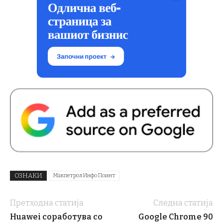
ОЗНАКИ
Макпетрол Инфо Поинт
Претходна статија
Следна статија
Huawei соработува со
Google Chrome 90