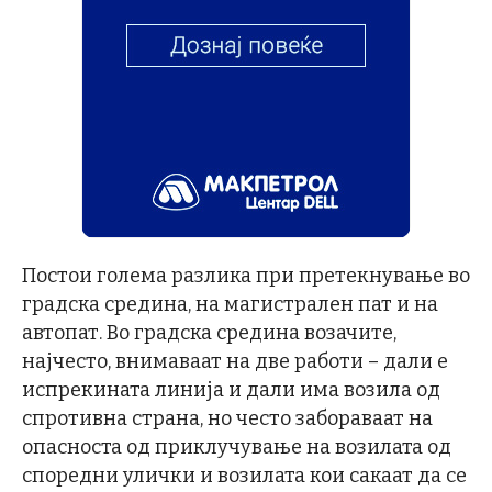
Постои голема разлика при претекнување во
градска средина, на магистрален пат и на
автопат. Во градска средина возачите,
најчесто, внимаваат на две работи – дали е
испрекината линија и дали има возила од
спротивна страна, но често забораваат на
опасноста од приклучување на возилата од
споредни улички и возилата кои сакаат да се