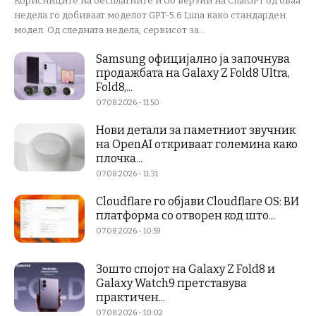
Корисниците на бесплатните и Go верзии на ChatGPT од оваа
недела го добиваат моделот GPT-5.6 Luna како стандарден
модел. Од следната недела, сервисот за...
Samsung официјално ја започнува
продажбата на Galaxy Z Fold8 Ultra,
Fold8,...
07.08.2026 - 11:50
Нови детали за паметниот звучник
на OpenAI откриваат големина како
плочка...
07.08.2026 - 11:31
Cloudflare го објави Cloudflare OS: ВИ
платформа со отворен код што...
07.08.2026 - 10:59
Зошто спојот на Galaxy Z Fold8 и
Galaxy Watch9 претставува
практичен...
07.08.2026 - 10:02