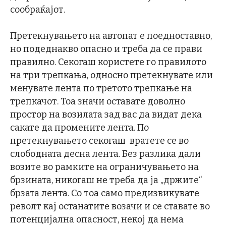
сообраќајот.
Претекнувањето на автопат е поедноставно,
но подеднакво опасно и треба да се прави
правилно. Секогаш користете го правилото
на три трепкања, односно претекнувате или
менувате лента по третото трепкање на
трепкачот. Тоа значи оставате доволно
простор на возилата зад вас да видат дека
сакате да промените лента. По
претекнувањето секогаш вратете се во
слободната десна лента. Без разлика дали
возите во рамките на ограничувањето на
брзината, никогаш не треба да ја „држите“
брзата лента. Со тоа само предизвикувате
револт кај останатите возачи и се ставате во
потенцијална опасност, некој да нема