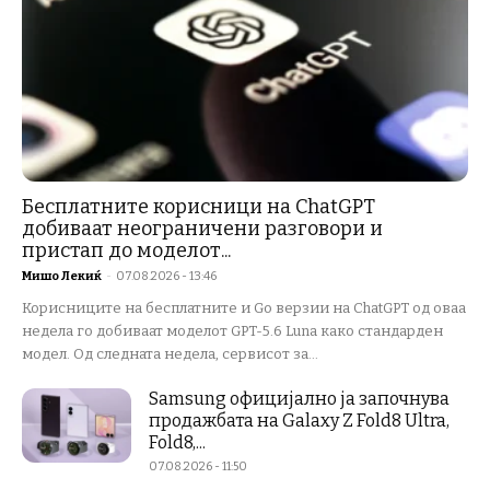
Бесплатните корисници на ChatGPT
добиваат неограничени разговори и
пристап до моделот...
Мишо Лекиќ
-
07.08.2026 - 13:46
Корисниците на бесплатните и Go верзии на ChatGPT од оваа
недела го добиваат моделот GPT-5.6 Luna како стандарден
модел. Од следната недела, сервисот за...
Samsung официјално ја започнува
продажбата на Galaxy Z Fold8 Ultra,
Fold8,...
07.08.2026 - 11:50