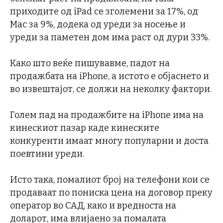
приходите од iPad се зголемени за 17%, од
Mac за 9%, додека од уреди за носење и
уреди за паметен дом има раст од дури 33%.
Како што веќе пишувавме, падот на
продажбата на iPhone, а истото е објаснето и
во извештајот, се должи на неколку фактори.
Голем пад на продажбите на iPhone има на
кинескиот пазар каде кинеските
конкуренти имаат многу популарни и доста
поевтини уреди.
Исто така, помалиот број на телефони кои се
продаваат по пониска цена на договор преку
оператор во САД, како и вредноста на
доларот, има влијаено за помалата