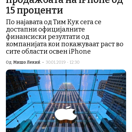
15 проценти
По најавата од Тим Кук сега се
достапни официјалните
финансиски резултати од
компанијата кои покажуваат раст во
сите области освен iPhone
Од
Мишо Лекиќ
-
30.01.2019 - 12:30