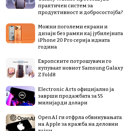
практичен систем за
продуктивност и добросостојба?
Можни поголеми екрани и
дизајн без рамки кај јубилејната
iPhone 20 Pro серија идната
година
Европските потрошувачи го
купуваат новиот Samsung Galaxy
Z Fold8
Electronic Arts официјално ја
заврши продажбата за 55
милијарди долари
OpenAI ги отфрла обвинувањата
на Apple за кражба на деловни
тајни