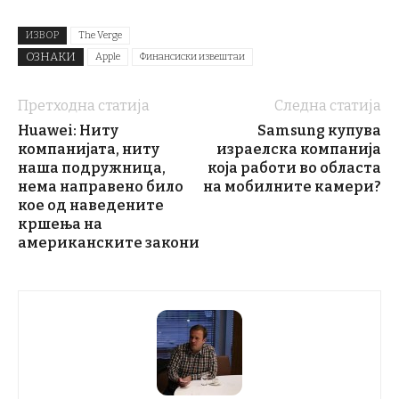
ИЗВОР
The Verge
ОЗНАКИ
Apple
Финансиски извештаи
Претходна статија
Следна статија
Huawei: Ниту
Samsung купува
компанијата, ниту
израелска компанија
наша подружница,
која работи во областа
нема направено било
на мобилните камери?
кое од наведените
кршења на
американските закони