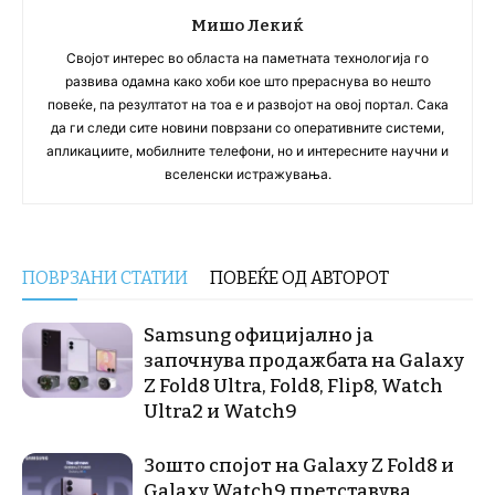
Мишо Лекиќ
Својот интерес во областа на паметната технологија го
развива одамна како хоби кое што прераснува во нешто
повеќе, па резултатот на тоа е и развојот на овој портал. Сака
да ги следи сите новини поврзани со оперативните системи,
апликациите, мобилните телефони, но и интересните научни и
вселенски истражувања.
ПОВРЗАНИ СТАТИИ
ПОВЕЌЕ ОД АВТОРОТ
Samsung официјално ја
започнува продажбата на Galaxy
Z Fold8 Ultra, Fold8, Flip8, Watch
Ultra2 и Watch9
Зошто спојот на Galaxy Z Fold8 и
Galaxy Watch9 претставува