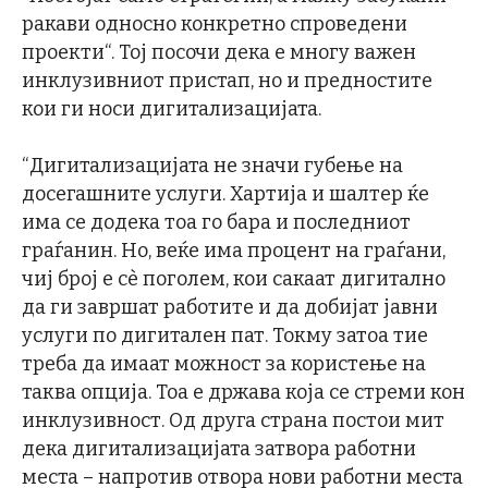
ракави односно конкретно спроведени
проекти“. Тој посочи дека е многу важен
инклузивниот пристап, но и предностите
кои ги носи дигитализацијата.
“Дигитализацијата не значи губење на
досегашните услуги. Хартија и шалтер ќе
има се додека тоа го бара и последниот
граѓанин. Но, веќе има процент на граѓани,
чиј број е сѐ поголем, кои сакаат дигитално
да ги завршат работите и да добијат јавни
услуги по дигитален пат. Токму затоа тие
треба да имаат можност за користење на
таква опција. Тоа е држава која се стреми кон
инклузивност. Од друга страна постои мит
дека дигитализацијата затвора работни
места – напротив отвора нови работни места