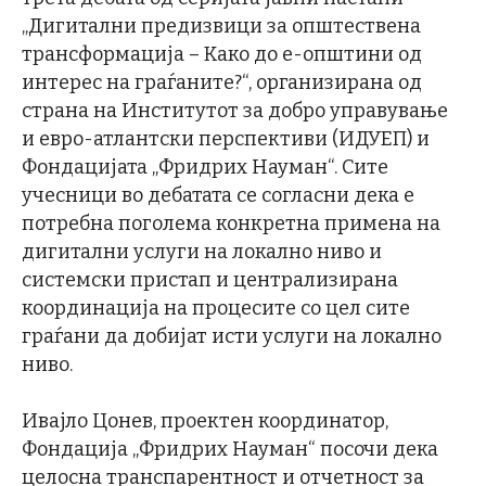
„Дигитални предизвици за општествена
трансформација – Како до е-општини од
интерес на граѓаните?“, организирана од
страна на Институтот за добро управување
и евро-атлантски перспективи (ИДУЕП) и
Фондацијата „Фридрих Науман“. Сите
учесници во дебатата се согласни дека е
потребна поголема конкретна примена на
дигитални услуги на локално ниво и
системски пристап и централизирана
координација на процесите со цел сите
граѓани да добијат исти услуги на локално
ниво.
Ивајло Цонев, проектен координатор,
Фондација „Фридрих Науман“ посочи дека
целосна транспарентност и отчетност за