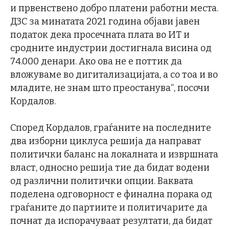
и првенствено добро платени работни места.
ДЗС за минатата 2021 година објави јавен
податок дека просечната плата во ИТ и
сродните индустрии достигнала висина од
74.000 денари. Ако ова не е поттик да
вложуваме во дигитализацијата, а со тоа и во
младите, не знам што преостанува“, посочи
Кордалов.
Според Кордалов, граѓаните на последните
два изборни циклуса решија да направат
политички баланс на локалната и извршната
власт, односно решија тие да бидат водени
од различни политички опции. Ваквата
поделена одговорност е финална порака од
граѓаните до партиите и политичарите да
почнат да испорачуваат резултати, да бидат