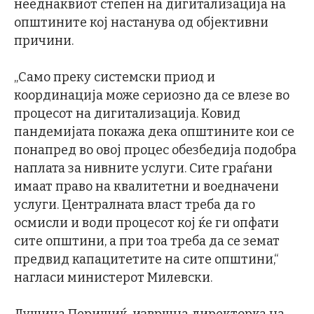
нееднаквиот степен на дигитализација на
општините кој настанува од објективни
причини.
„Само преку системски приод и
координација може сериозно да се влезе во
процесот на дигитализација. Ковид
пандемијата покажа дека општините кои се
понапред во овој процес обезбедија подобра
наплата за нивните услуги. Сите граѓани
имаат право на квалитетни и воедначени
услуги. Централната власт треба да го
осмисли и води процесот кој ќе ги опфати
сите општини, а при тоа треба да се земат
предвид капацитетите на сите општини,“
нагласи министерот Милевски.