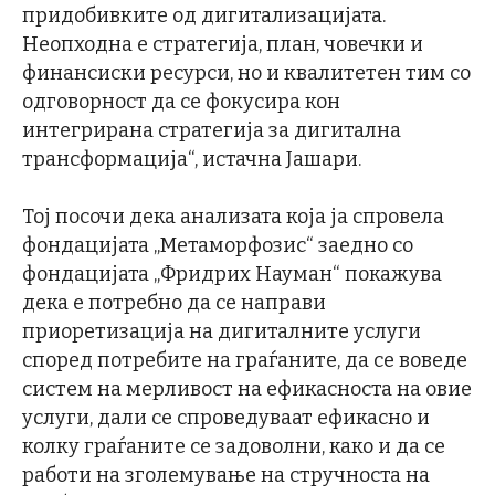
придобивките од дигитализацијата.
Неопходна е стратегија, план, човечки и
финансиски ресурси, но и квалитетен тим со
одговорност да се фокусира кон
интегрирана стратегија за дигитална
трансформација“, истачна Јашари.
Тој посочи дека анализата која ја спровела
фондацијата „Метаморфозис“ заедно со
фондацијата „Фридрих Науман“ покажува
дека е потребно да се направи
приоретизација на дигиталните услуги
според потребите на граѓаните, да се воведе
систем на мерливост на ефикасноста на овие
услуги, дали се спроведуваат ефикасно и
колку граѓаните се задоволни, како и да се
работи на зголемување на стручноста на