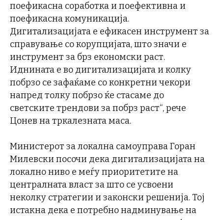
поефикасна соработка и поефективна и
поефикасна комуникација.
Дигитализацијата е ефикасен инструмент за
справување со корупцијата, што значи е
инструмент за брз економски раст.
Иднината е во дигитализацијата и колку
побрзо се зафаќаме со конкретни чекори
напред толку побрзо ќе стасаме до
светските трендови за побрз раст“, рече
Цонев на тркалезната маса.
Министерот за локална самоуправа Горан
Милевски посочи дека дигитализацијата на
локално ниво е меѓу приоритетите на
централната власт за што се усвоени
неколку стратегии и законски решенија. Тој
истакна дека е потребно надминување на