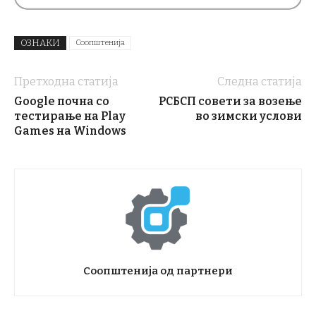
ОЗНАКИ
Соопштенија
Претходна статија
Следна статија
Google почна со
РСБСП совети за возење
тестирање на Play
во зимски услови
Games на Windows
Соопштенија од партнери