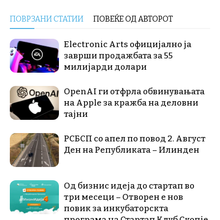
ПОВРЗАНИ СТАТИИ
ПОВЕЌЕ ОД АВТОРОТ
Electronic Arts официјално ја
заврши продажбата за 55
милијарди долари
OpenAI ги отфрла обвинувањата
на Apple за кражба на деловни
тајни
РСБСП со апел по повод 2. Август
Ден на Републиката – Илинден
Од бизнис идеја до стартап во
три месеци – Отворен е нов
повик за инкубаторскта
програма на Стартап Клуб Скопје