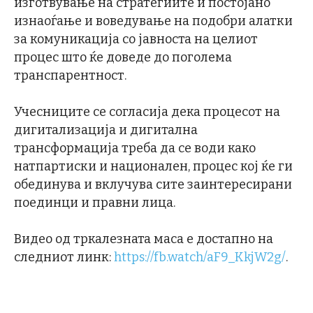
изготвување на стратегиите и постојано
изнаоѓање и воведување на подобри алатки
за комуникација со јавноста на целиот
процес што ќе доведе до поголема
транспарентност.
Учесниците се согласија дека процесот на
дигитализација и дигитална
трансформација треба да се води како
натпартиски и национален, процес кој ќе ги
обединува и вклучува сите заинтересирани
поединци и правни лица.
Видео од тркалезната маса е достапно на
следниот линк:
https://fb.watch/aF9_KkjW2g/
.