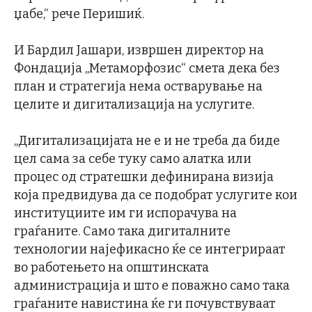
џабе,“ рече Перишиќ.
И Бардил Јашари, извршен директор на
Фондација „Метаморфозис“ смета дека без
план и стратегија нема остварување на
целите и дигитализација на услугите.
„Дигитализацијата не е и не треба да биде
цел сама за себе туку само алатка или
процес од стратешки дефинирана визија
која предвидува да се подобрат услугите кои
институциите им ги испорачува на
граѓаните. Само така дигиталните
технологии најефикасно ќе се интегрираат
во работењето на општинската
администрација и што е поважно само така
граѓаните навистина ќе ги почувствуваат