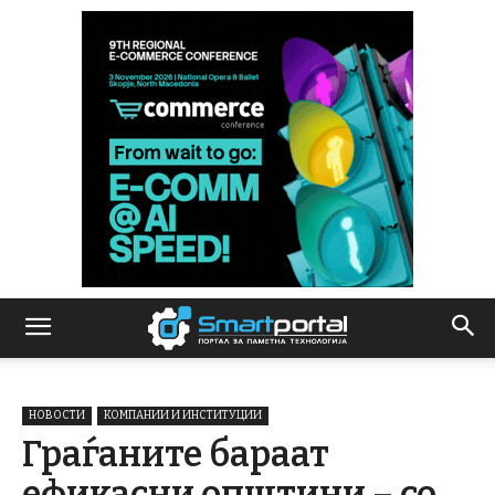
НОВОСТИ
КОМПАНИИ И ИНСТИТУЦИИ
Граѓаните бараат
ефикасни општини – со