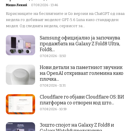
Мишо Лекиќ
-
07.08.2026 - 13:46
Корисниците на бесплатните и Go верзии на ChatGPT од оваа
недела го добиваат моделот GPT-5.6 Luna како стандарден
модел. Од следната недела, сервисот за...
Samsung официјално ја започнува
продажбата на Galaxy Z Fold8 Ultra,
Fold8,...
07.08.2026 - 11:50
Нови детали за паметниот звучник
на OpenAI откриваат големина како
плочка...
07.08.2026 - 11:31
Cloudflare го објави Cloudflare OS: ВИ
платформа со отворен код што...
07.08.2026 - 10:59
Зошто спојот на Galaxy Z Fold8 и
Galaxy Watch9 претставува