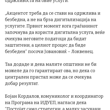
одржливоста на овие услуги.
„Акцентот треба да се стави на одржлива и
безбедна, а не на брза дигитализација на
услугите. Првиот момент кога граѓанинот
започнува да користи дигитална услуга, веќе
очекува неговите податоци да бидат
заштитени, а целиот процес да биде
безбеден“ посочи Јовановиќ – Локвенец.
Таа додаде и дека малите општини не би
можеле да го гарантираат ова, но дека со
централен пристап може да се очекува
добар резултат.
Бојан Кордалов, комуниколог и координатор
на Програма на ИДУЕП, нагласи дека
“Постојат само стратегии, а малку засукани