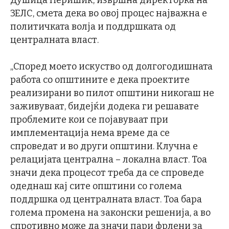
Душица Перишиќ, извршна директорка на
ЗЕЛС, смета дека во овој процес најважна е
политичката волја и поддршката од
централната власт.
„Според моето искуство од долгогодишната
работа со општините е дека проектите
реализирани во пилот општини никогаш не
заживуваат, бидејќи додека ги решавате
проблемите кои се појавуваат при
имплементација нема време да се
спроведат и во други општини. Клучна е
релацијата централна – локална власт. Тоа
значи дека процесот треба да се спроведе
одеднаш кај сите општини со голема
поддршка од централната власт. Тоа бара
голема промена на законски решенија, а во
спротивно може да значи пари фрлени за