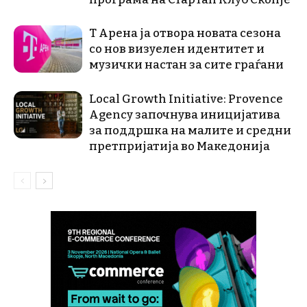
Т Арена ја отвора новата сезона
со нов визуелен идентитет и
музички настан за сите граѓани
Local Growth Initiative: Provence
Agency започнува иницијатива
за поддршка на малите и средни
претпријатија во Македонија