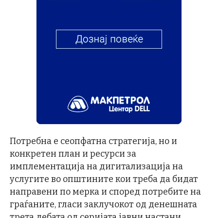
Потребна е сеопфатна стратегија, но и
конкретен план и ресурси за
имплементација на дигитализација на
услугите во општините кои треба да бидат
направени по мерка и според потребите на
граѓаните, гласи заклучокот од денешната
трета дебата од серијата јавни настани