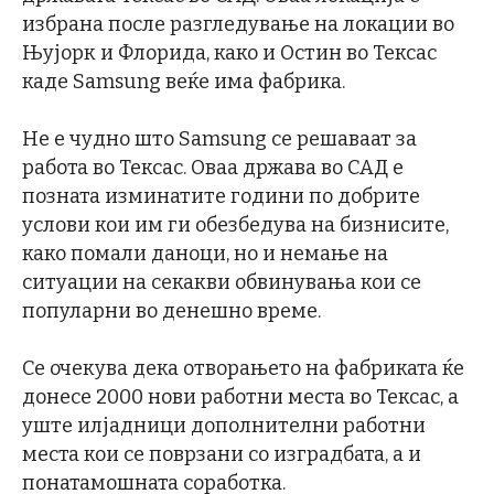
избрана после разгледување на локации во
Њујорк и Флорида, како и Остин во Тексас
каде Samsung веќе има фабрика.
Не е чудно што Samsung се решаваат за
работа во Тексас. Оваа држава во САД е
позната изминатите години по добрите
услови кои им ги обезбедува на бизнисите,
како помали даноци, но и немање на
ситуации на секакви обвинувања кои се
популарни во денешно време.
Се очекува дека отворањето на фабриката ќе
донесе 2000 нови работни места во Тексас, а
уште илјадници дополнителни работни
места кои се поврзани со изградбата, а и
понатамошната соработка.