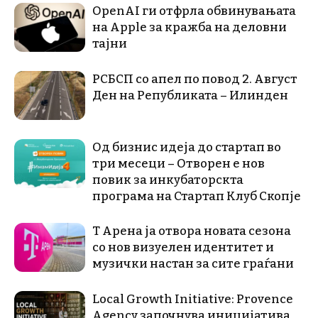
OpenAI ги отфрла обвинувањата
на Apple за кражба на деловни
тајни
РСБСП со апел по повод 2. Август
Ден на Републиката – Илинден
Од бизнис идеја до стартап во
три месеци – Отворен е нов
повик за инкубаторскта
програма на Стартап Клуб Скопје
Т Арена ја отвора новата сезона
со нов визуелен идентитет и
музички настан за сите граѓани
Local Growth Initiative: Provence
Agency започнува иницијатива