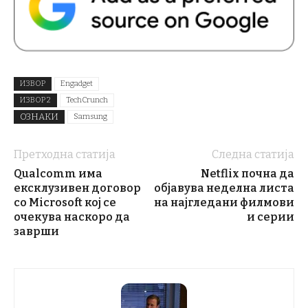
ИЗВОР
Engadget
ИЗВОР 2
TechCrunch
ОЗНАКИ
Samsung
Претходна статија
Следна статија
Qualcomm има
Netflix почна да
ексклузивен договор
објавува неделна листа
со Microsoft кој се
на најгледани филмови
очекува наскоро да
и серии
заврши