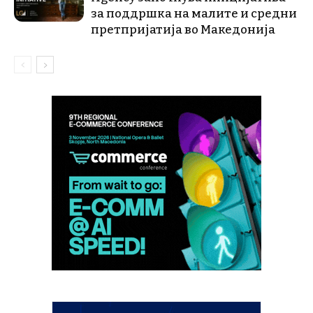
за поддршка на малите и средни
претпријатија во Македонија