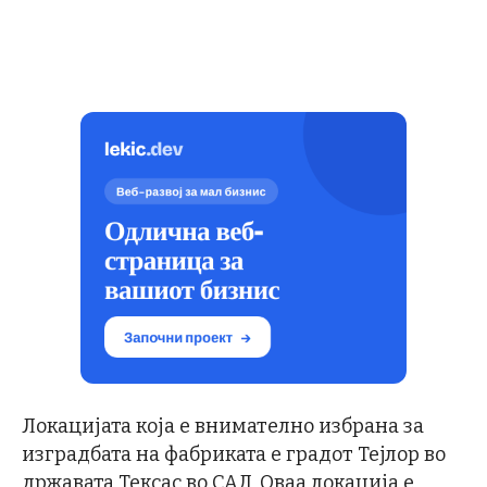
Локацијата која е внимателно избрана за
изградбата на фабриката е градот Тејлор во
државата Тексас во САД. Оваа локација е