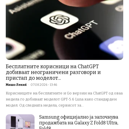
Бесплатните корисници на ChatGPT
добиваат неограничени разговори и
пристап до моделот...
Мишо Лекиќ
-
07.08.2026 - 13:46
Корисниците на бесплатните и Go верзии на ChatGPT од оваа
недела го добиваат моделот GPT-5.6 Luna како стандарден
модел. Од следната недела, сервисот за...
Samsung официјално ја започнува
продажбата на Galaxy Z Fold8 Ultra,
Fold8,...