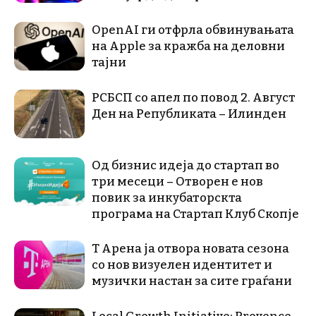
OpenAI ги отфрла обвинувањата
на Apple за кражба на деловни
тајни
РСБСП со апел по повод 2. Август
Ден на Републиката – Илинден
Од бизнис идеја до стартап во
три месеци – Отворен е нов
повик за инкубаторскта
програма на Стартап Клуб Скопје
Т Арена ја отвора новата сезона
со нов визуелен идентитет и
музички настан за сите граѓани