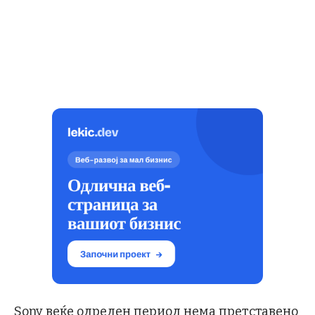
Sony веќе одреден период нема претставено