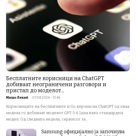
Бесплатните корисници на ChatGPT
добиваат неограничени разговори и
пристап до моделот...
Мишо Лекиќ
-
07.08.2026 - 13:46
Корисниците на бесплатните и Go верзии на ChatGPT од оваа
недела го добиваат моделот GPT-5.6 Luna како стандарден
модел. Од следната недела, сервисот за...
Samsung официјално ја започнува