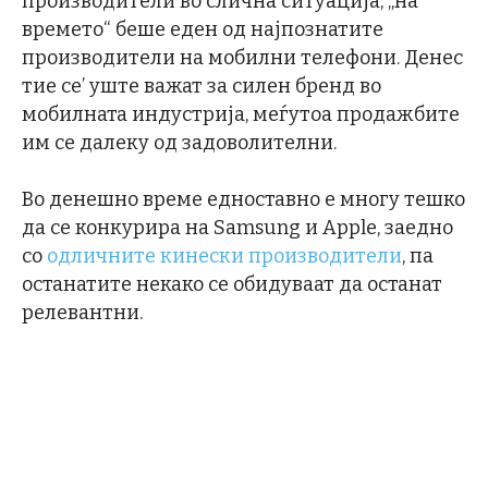
производители во слична ситуација, „на
времето“ беше еден од најпознатите
производители на мобилни телефони. Денес
тие се’ уште важат за силен бренд во
мобилната индустрија, меѓутоа продажбите
им се далеку од задоволителни.
Во денешно време едноставно е многу тешко
да се конкурира на Samsung и Apple, заедно
со
одличните кинески производители
, па
останатите некако се обидуваат да останат
релевантни.