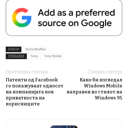
ИЗВОР
TechnoBuffalo
ОЗНАКИ
Sony
Sony Mobile
Претходна статија
Следна статија
Патенти од Facebook
Како би изгледал
го покажуваат односот
Windows Mobile
на компанијата кон
направен во стилот на
приватноста на
Windows 95
корисниците