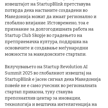
извештајот на StartupBlink претставува
потврда дека настаните создадени во
Македонија можат да имаат регионално и
глобално влијание. Истовремено, тоа е
признание за долгогодишната работа на
Startup Club Skopje во градењето на
претприемачка култура, поддршка на
основачите и создавање меѓународни
можности за македонските стартапи.
Вклучувањето на Startup Revolution AI
Summit 2025 во глобалниот извештај на
StartupBlink е јасен сигнал дека Македонија
повеќе не е само учесник во регионалната
стартап приказна, туку станува
препознатлив центар за иновации,
технологија и вештачка интелигенција на