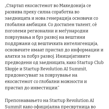
„Стартап екосистемот во Македонија се
развива преку силна соработка во
заедницата и нова генерација основачи со
глобални амбиции. Со достапен талент, сè
поголеми регионални и меѓународни
поврзувања и брз развој на вештини
поддржани од вештачката интелигенција,
основачите имаат пристап до информации и
алатки за побрз развој. Иницијативите
предводени од заедницата, како Startup Club
Skopje и Startup Revolution AI Summit,
придонесуваат за поврзување на
екосистемот со глобални можности и
пристап до инвестиции.“
Препознавањето на Startup Revolution AI
Summit како официјална пресвртница во