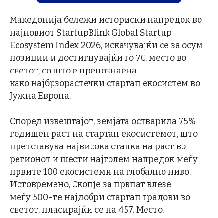
Македонија бележи историски напредок во
најновиот StartupBlink Global Startup
Ecosystem Index 2026, искачувајќи се за осум
позиции и достигнувајќи го 70. место во
светот, со што е препознаена
како најбрзорастечки стартап екосистем во
Јужна Европа.
Според извештајот, земјата остварила 75%
годишен раст на стартап екосистемот, што
претставува највисока стапка на раст во
регионот и шести најголем напредок меѓу
првите 100 екосистеми на глобално ниво.
Истовремено, Скопје за првпат влезе
меѓу 500-те најдобри стартап градови во
светот, пласирајќи се на 457. Место.