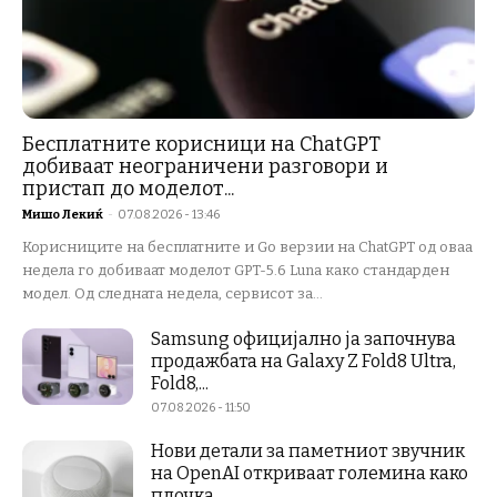
Бесплатните корисници на ChatGPT
добиваат неограничени разговори и
пристап до моделот...
Мишо Лекиќ
-
07.08.2026 - 13:46
Корисниците на бесплатните и Go верзии на ChatGPT од оваа
недела го добиваат моделот GPT-5.6 Luna како стандарден
модел. Од следната недела, сервисот за...
Samsung официјално ја започнува
продажбата на Galaxy Z Fold8 Ultra,
Fold8,...
07.08.2026 - 11:50
Нови детали за паметниот звучник
на OpenAI откриваат големина како
плочка...