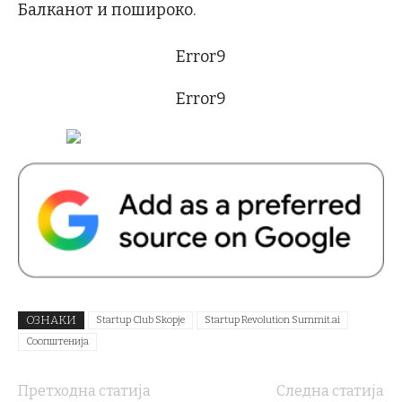
Балканот и пошироко.
Error9
Error9
ОЗНАКИ
Startup Club Skopje
Startup Revolution Summit.ai
Соопштенија
Претходна статија
Следна статија