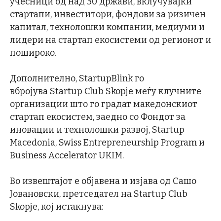
учесници од над 30 држави, вклучувајќи
стартапи, инвеститори, фондови за ризичен
капитал, технолошки компании, медиуми и
лидери на стартап екосистеми од регионот и
пошироко.
Дополнително, StartupBlink го
вбројува Startup Club Skopje меѓу клучните
организации што го градат македонскиот
стартап екосистем, заедно со Фондот за
иновации и технолошки развој, Startup
Macedonia, Swiss Entrepreneurship Program и
Business Accelerator UKIM.
Во извештајот е објавена и изјава од Сашо
Јовановски, претседател на Startup Club
Skopje, кој истакнува: