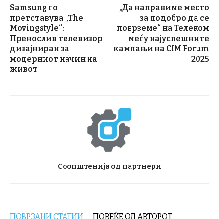
Samsung го
„Да направиме место
претставува „The
за подобро да се
Movingstyle“:
поврземе“ на Телеком
Пренослив телевизор
меѓу најуспешните
дизајниран за
кампањи на CIM Forum
модерниот начин на
2025
живот
Соопштенија од партнери
ПОВРЗАНИ СТАТИИ
ПОВЕЌЕ ОД АВТОРОТ