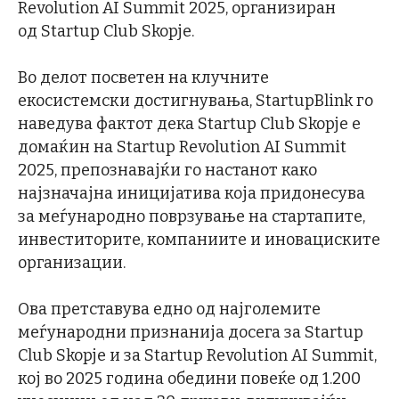
Revolution AI Summit 2025, организиран
од Startup Club Skopje.
Во делот посветен на клучните
екосистемски достигнувања, StartupBlink го
наведува фактот дека Startup Club Skopje е
домаќин на Startup Revolution AI Summit
2025, препознавајќи го настанот како
најзначајна иницијатива која придонесува
за меѓународно поврзување на стартапите,
инвеститорите, компаниите и иновациските
организации.
Ова претставува едно од најголемите
меѓународни признанија досега за Startup
Club Skopje и за Startup Revolution AI Summit,
кој во 2025 година обедини повеќе од 1.200