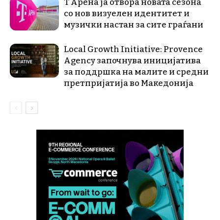
Т Арена ја отвора новата сезона
со нов визуелен идентитет и
музички настан за сите граѓани
Local Growth Initiative: Provence
Agency започнува иницијатива
за поддршка на малите и средни
претпријатија во Македонија