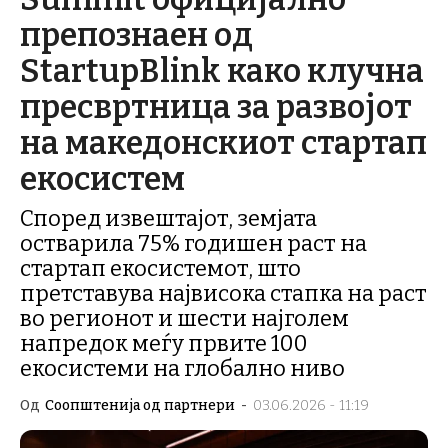
препознаен од
StartupBlink како клучна
пресвртница за развојот
на македонскиот стартап
екосистем
Според извештајот, земјата
остварила 75% годишен раст на
стартап екосистемот, што
претставува највисока стапка на раст
во регионот и шести најголем
напредок меѓу првите 100
екосистеми на глобално ниво
Од
Соопштенија од партнери
-
03.06.2026 - 11:19