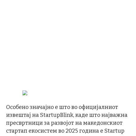
Особено значајно е што во официјалниот
извештај на StartupBlink, каде што најважна
пресвртници за развојот на македонскиот
стартап екосистем во 2025 година е Startup