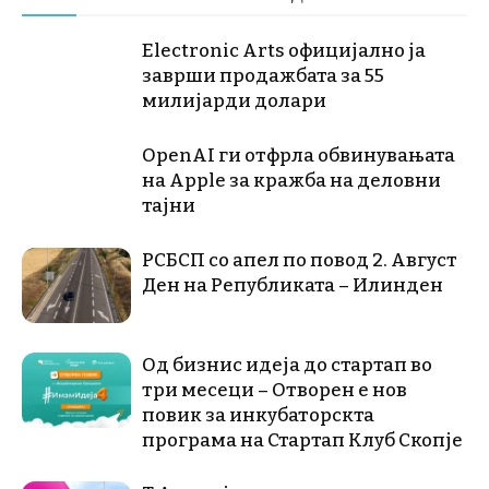
Electronic Arts официјално ја
заврши продажбата за 55
милијарди долари
OpenAI ги отфрла обвинувањата
на Apple за кражба на деловни
тајни
РСБСП со апел по повод 2. Август
Ден на Републиката – Илинден
Од бизнис идеја до стартап во
три месеци – Отворен е нов
повик за инкубаторскта
програма на Стартап Клуб Скопје