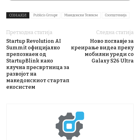
ОЗНАКИ
Publicis Groupe
Македонски Телеком
Соопштенија
Претходна статија
Следна статија
Startup Revolution AI
Ново поглавје за
Summit официјално
креирање видеа преку
препознаен од
мобилни уреди со
StartupBlink како
Galaxy S26 Ultra
клучна пресвртница за
развојот на
македонскиот стартап
екосистем