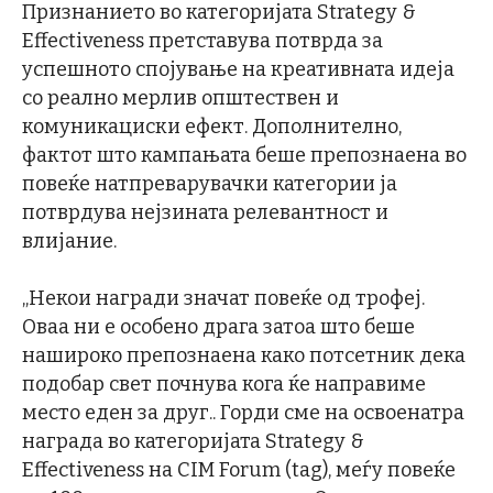
Признанието во категоријата Strategy &
Effectiveness претставува потврда за
успешното спојување на креативната идеја
со реално мерлив општествен и
комуникациски ефект. Дополнително,
фактот што кампањата беше препознаена во
повеќе натпреварувачки категории ја
потврдува нејзината релевантност и
влијание.
„Некои награди значат повеќе од трофеј.
Оваа ни е особено драга затоа што беше
нашироко препознаена како потсетник дека
подобар свет почнува кога ќе направиме
место еден за друг.. Горди сме на освоенатра
награда во категоријата Strategy &
Effectiveness на CIM Forum (tag), меѓу повеќе