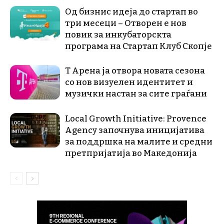
Од бизнис идеја до стартап во
три месеци – Отворен е нов
повик за инкубаторскта
програма на Стартап Клуб Скопје
Т Арена ја отвора новата сезона
со нов визуелен идентитет и
музички настан за сите граѓани
Local Growth Initiative: Provence
Agency започнува иницијатива
за поддршка на малите и средни
претпријатија во Македонија