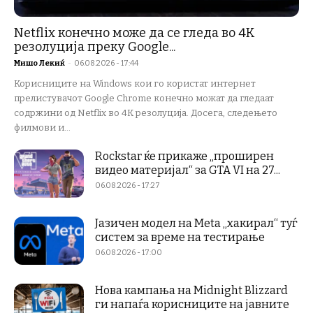
Netflix конечно може да се гледа во 4K
резолуција преку Google...
Мишо Лекиќ
-
06.08.2026 - 17:44
Корисниците на Windows кои го користат интернет
прелистувачот Google Chrome конечно можат да гледаат
содржини од Netflix во 4K резолуција. Досега, следењето
филмови и...
Rockstar ќе прикаже „проширен
видео материјал“ за GTA VI на 27...
06.08.2026 - 17:27
Јазичен модел на Meta „хакирал“ туѓ
систем за време на тестирање
06.08.2026 - 17:00
Нова кампања на Midnight Blizzard
ги напаѓа корисниците на јавните