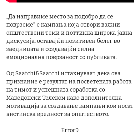
„Да направиме место за подобро да се
поврземе“ е кампања која отвори важни
општествени теми и поттикна широка јавна
дискусија, оставајќи позитивен белег во
заедницата и создавајќи силна
емоционална поврзаност со публиката.
Од Saatchi&Saatchi истакнуваат дека ова
признание е резултат на посветената работа
на тимот и успешната соработка со
Македонски Телеком како дополнителна
мотивација за создавање кампањи кои носат
вистинска вредност за општеството.
Error9