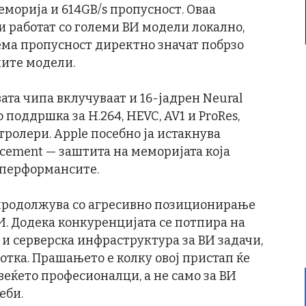
еморија и 614GB/s пропусност. Оваа
и работат со големи ВИ модели локално,
ема пропусност директно значат побрзо
ните модели.
ата чипа вклучуваат и 16-јадрен Neural
 поддршка за H.264, HEVC, AV1 и ProRes,
тролери. Apple посебно ја истакнува
rcement — заштита на меморијата која
а перформансите.
 продолжува со агресивно позиционирање
И. Додека конкуренцијата се потпира на
 серверска инфраструктура за ВИ задачи,
отка. Прашањето е колку овој пристап ќе
еќето професионалци, а не само за ВИ
еби.