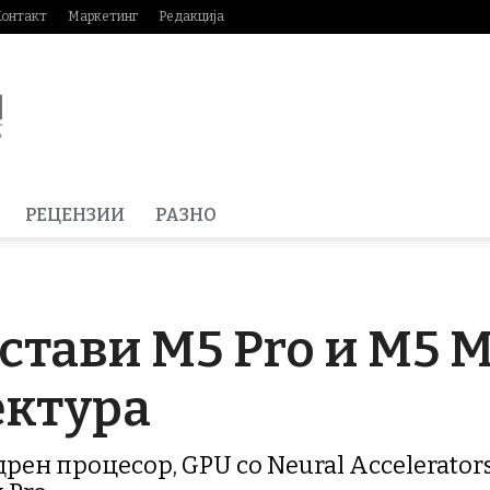
Контакт
Маркетинг
Редакција
РЕЦЕНЗИИ
РАЗНО
стави M5 Pro и M5 M
ектура
дрен процесор, GPU со Neural Accelerato