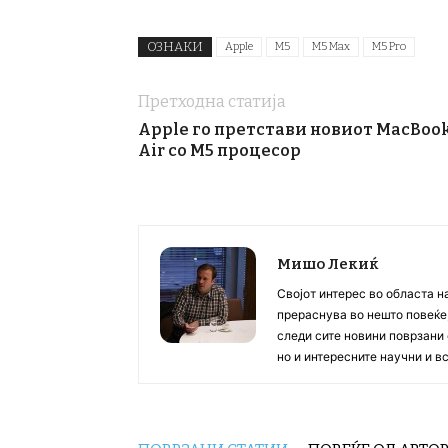
ОЗНАКИ
Apple
M5
M5 Max
M5 Pro
Претходна статија
Apple го претстави новиот MacBoo
Air со M5 процесор
Мишо Лекиќ
Својот интерес во областа н
прераснува во нешто повеќе, 
следи сите новини поврзани 
но и интересните научни и 