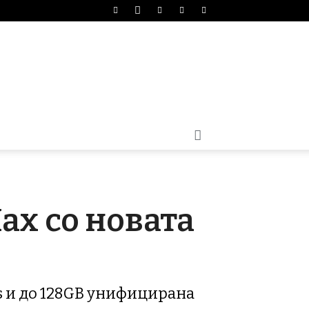
ax со новата
rs и до 128GB унифицирана