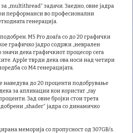
за „multithread“ задачи. Заедно, овие јадра
бри перформанси во професионални
етходната генерација.
подобрен. M5 Pro доаѓа со до 20 графички
екое графичко јадро содржи „неврален
што значи дека графичкиот процесор сега
ите. Apple тврди дека ова носи над четири
оредба со M4 генерацијата.
e наведува до 20 проценти подобрување
одека за апликации кои користат „ray
проценти. Зад овие бројки стои трета
подобрени „shader“ јадра со динамичко
ирана меморија со пропусност од 307GB/s.