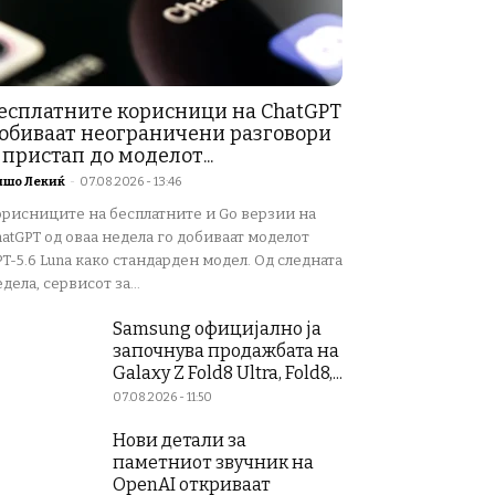
есплатните корисници на ChatGPT
обиваат неограничени разговори
 пристап до моделот...
ишо Лекиќ
-
07.08.2026 - 13:46
орисниците на бесплатните и Go верзии на
atGPT од оваа недела го добиваат моделот
T-5.6 Luna како стандарден модел. Од следната
дела, сервисот за...
Samsung официјално ја
започнува продажбата на
Galaxy Z Fold8 Ultra, Fold8,...
07.08.2026 - 11:50
Нови детали за
паметниот звучник на
OpenAI откриваат