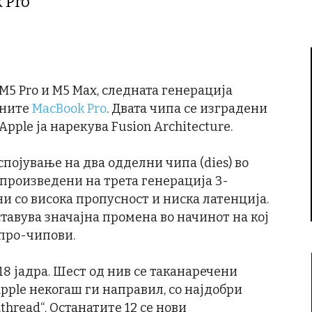
 Pro
M5 Pro и M5 Max, следната генерација
лните
MacBook Pro
. Двата чипа се изградени
pple ја нарекува Fusion Architecture.
спојување на два одделни чипа (dies) во
 произведени на трета генерација 3-
и со висока пропусност и ниска латенција.
ставува значајна промена во начинот на кој
 про-чипови.
18 јадра. Шест од нив се таканаречени
 Apple некогаш ги направил, со најдобри
hread“. Останатите 12 се нови