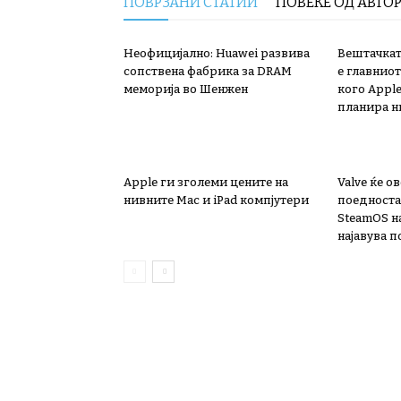
ПОВРЗАНИ СТАТИИ
ПОВЕЌЕ ОД АВТО
Неофицијално: Huawei развива
Вештачкат
сопствена фабрика за DRAM
е главниот
меморија во Шенжен
кого Apple
планира н
Apple ги зголеми цените на
Valve ќе 
нивните Mac и iPad компјутери
поедноста
SteamOS н
најавува 