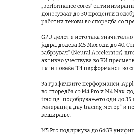
„performance cores” оптимизирани 
донесуваат до 30 проценти подо
работни текови во споредба со пр
GPU делот е исто така значително 
јадра, додека M5 Max оди до 40. С
забрзувач“ (Neural Accelerator), 
активно учествува во ВИ пресметк
пати повеќе ВИ перформанси во сп
За графичките перформанси, Appl
во споредба со M4 Pro и M4 Max, д
tracing“ подобрувањето оди до 35 
генерација „ray tracing мотор“ и 
кеширање.
M5 Pro поддржува до 64GB унифиц