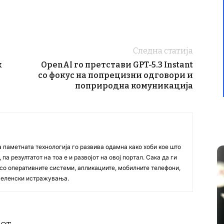
Следна статија
k
OpenAI го претстави GPT-5.3 Instant
со фокус на попрецизни одговори и
поприродна комуникација
а паметната технологија го развива одамна како хоби кое што
па резултатот на тоа е и развојот на овој портал. Сака да ги
со оперативните системи, апликациите, мобилните телефони,
вселенски истражувања.