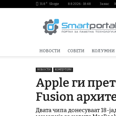
C
31.8
Skopje
8.8.2026 - 18:48
За нас
Smartportal.mk
НОВОСТИ
СОВЕТИ
КОЛУМНИ
НОВОСТИ
КОМПЈУТЕРИ
Apple ги прет
Fusion архит
Двата чипа донесуваат 18-ја