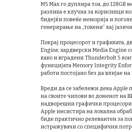
M5 Max го дуплира тоа, до 128GB м
разлика е клучна за корисници ко
бидејќи повеќе меморија и погол
генерирање на „токени“ кај јазич
Покрај процесорот и графиката, дв
Engine, хардверски Media Engine со
како и вградени Thunderbolt 5 кон
функцијата Memory Integrity Enfo
работи постојано без да влијае н
Вреди да се забележи дека Apple
на своите чипови во доменот на В
надворешни графички процесори и
Apple инсистира на локална обраб
биде практично релевантен за пов
истражувачи со специфични потр