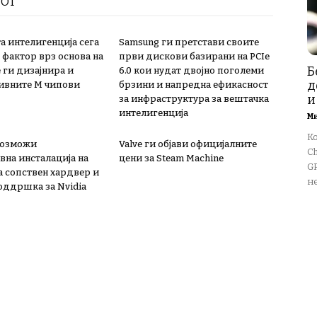
РОТ
а интелигенција сега
Samsung ги претстави своите
 фактор врз основа на
први дискови базирани на PCIe
Б
 ги дизајнира и
6.0 кои нудат двојно поголеми
д
ивните М чипови
брзини и напредна ефикасност
и
за инфраструктура за вештачка
интелигенција
М
К
овозможи
Valve ги објави официјалните
Ch
вна инсталација на
цени за Steam Machine
GP
а сопствен хардвер и
не
поддршка за Nvidia