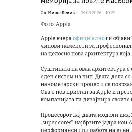
меморија за новите MacBook
Од
Мишо Лекиќ
-
04.03.2026 - 10:27
Фото: Apple
Apple вчера
официјално
ги објави 
чипови наменети за професиона
на целосно нова архитектура која A
Суштината на оваа архитектура е 
еден систем на чип. Двата дела се
нанометарски процес и се поврзан
Ова е нов пристап за Apple и прет
компанијата ги дизајнира своите
Процесорот кај двата модели има 
„super cores”, најбрзите јадра кои
перформанси при работа на еден „t