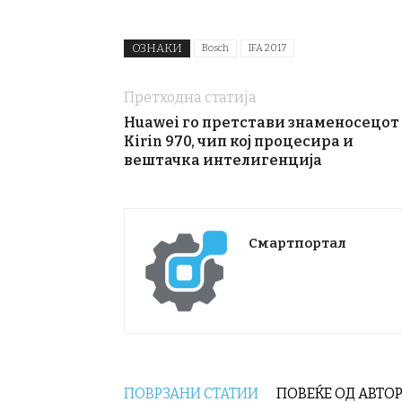
ОЗНАКИ
Bosch
IFA 2017
Претходна статија
Huawei го претстави знаменосецот
Kirin 970, чип кој процесира и
вештачка интелигенција
Смартпортал
ПОВРЗАНИ СТАТИИ
ПОВЕЌЕ ОД АВТО