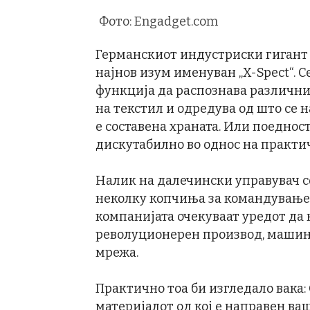
Фото: Engadget.com
Германскиот индустриски гигант „B
најнов изум именуван „X-Spect“. С
функција да распознава различн
на текстил и одредува од што се 
е составена храната. Или поеднос
дискутабилно во однос на практи
Налик на далечински управувач со
неколку копчиња за командување 
компанијата очекуваат уредот да 
револуционерен производ, машина 
мрежа.
Практично тоа би изгледало вака:
материјалот од кој е направен ва