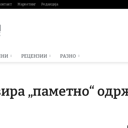
онтакт
Маркетинг
Редакција
МНИ
РЕЦЕНЗИИ
РАЗНО
ира „паметно“ одр