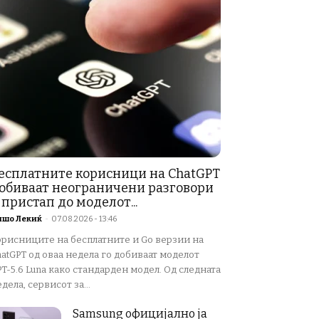
есплатните корисници на ChatGPT
обиваат неограничени разговори
 пристап до моделот...
ишо Лекиќ
-
07.08.2026 - 13:46
орисниците на бесплатните и Go верзии на
atGPT од оваа недела го добиваат моделот
T-5.6 Luna како стандарден модел. Од следната
дела, сервисот за...
Samsung официјално ја