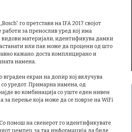
osch“ го претстави на IFA 2017 својот
е работи за пренослив уред кој има
и видови материјали, идентификува дамки
настанати или пак може да процени од што
тавно кажано: доста комплицирано и
чната намена.
 вграден екран на допир кој вклучува
со уредот. Примарна намена, од
најде во комбинација со уште еден нивен
за перење која може да се поврзе на WiFi
 Со помош на скенерот го идентификувате
шиот џемпер, за таа информација да биде