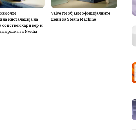
овозможи
Valve ги објави официјалните
вна инсталација на
цени за Steam Machine
а сопствен хардвер и
поддршка за Nvidia