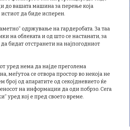
ди до вашата машина за перење која
 истиот да биде исперен.
паметно“ одржување на гардеробата. За таа
мки на облеката и од што се настанати, за
 да бидат отстранети на најпогодниот
от уред нема да најде преголема
, меѓутоа се отвора простор во некоја не
м број од апаратите од секојдневието ќе
еносот на информации да оди побрзо. Сега
ки“ уред кој е пред своето време.