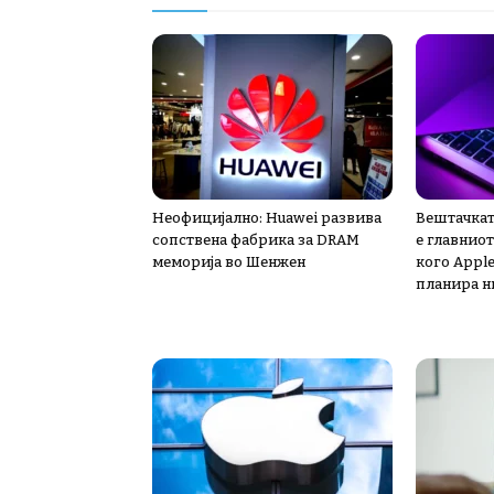
Неофицијално: Huawei развива
Вештачкат
сопствена фабрика за DRAM
е главниот
меморија во Шенжен
кого Apple
планира н