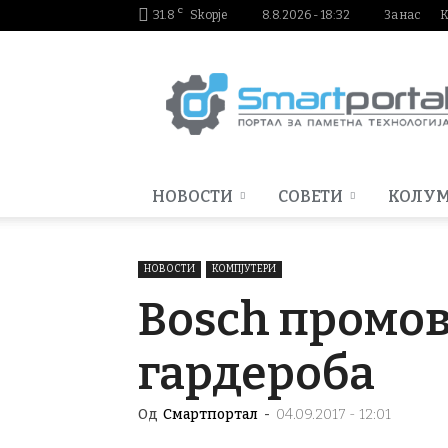
C
31.8
Skopje
8.8.2026 - 18:32
За нас
К
Smartportal.mk
НОВОСТИ
СОВЕТИ
КОЛУ
НОВОСТИ
КОМПЈУТЕРИ
Bosch промов
гардероба
Од
Смартпортал
-
04.09.2017 - 12:01