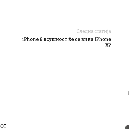
Следна статија
iPhone 8 всушност ќе се вика iPhone
X?
РОТ