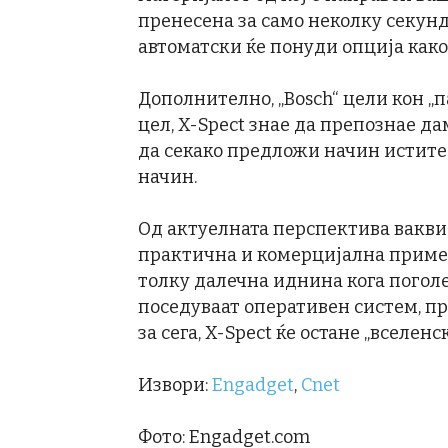
пренесена за само неколку секун
автоматски ќе понуди опција како
Дополнително, „Bosch“ цели кон „
цел, X-Spect знае да препознае да
да секако предложи начин истите
начин.
Од актуелната перспектива вакви
практична и комерцијална примена
толку далечна иднина кога поголе
поседуваат оперативен систем, пр
за сега, X-Spect ќе остане „вселенс
Извори:
Engadget
,
Cnet
Фото: Engadget.com