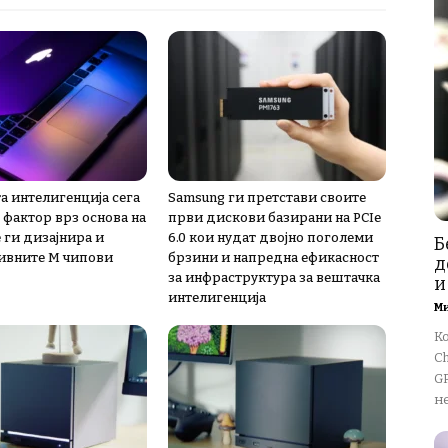
а интелигенција сега
Samsung ги претстави своите
 фактор врз основа на
први дискови базирани на PCIe
 ги дизајнира и
6.0 кои нудат двојно поголеми
Б
ивните М чипови
брзини и напредна ефикасност
д
за инфраструктура за вештачка
и
интелигенција
М
К
Ch
GP
не