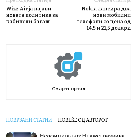
Претходна статија
Следна статија
Wizz Air ја најави
Nokia лансира два
новата политика за
нови мобилни
кабински багаж
телефони со цена од
14,5 и 21,5 долари
Смартпортал
ПОВРЗАНИ СТАТИИ
ПОВЕЌЕ ОД АВТОРОТ
Неофицијално: Huawei развива