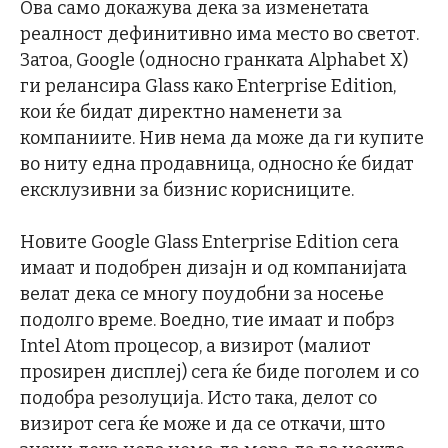
Ова само докажува дека за изменетата
реалност дефинитивно има место во светот.
Затоа, Google (односно гранката Alphabet X)
ги релансира Glass како Enterprise Edition,
кои ќе бидат директно наменети за
компаниите. Нив нема да може да ги купите
во ниту една продавница, односно ќе бидат
ексклузивни за бизнис корисниците.
Новите Google Glass Enterprise Edition сега
имаат и подобрен дизајн и од компанијата
велат дека се многу поудобни за носење
подолго време. Воедно, тие имаат и побрз
Intel Atom процесор, а визирот (малиот
проѕирен дисплеј) сега ќе биде поголем и со
подобра резолуција. Исто така, делот со
визирот сега ќе може и да се откачи, што