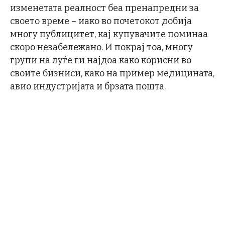
изменетата реалност беа пренапредни за
своето време – иако во почетокот добија
многу публицитет, кај купувачите поминаа
скоро незабележано. И покрај тоа, многу
групи на луѓе ги најдоа како корисни во
своите бизниси, како на пример медицината,
авио индустријата и брзата пошта.