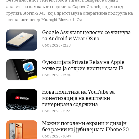
Безбедносниот тим Microsoft Threat Intelligence објави
анализа за кампањата наречена CaptiveCrunch, водена од
групата Storm-2945, која претставува оперативна подгрупа на
познатиот актер Midnight Blizzard. Од...
Google Assistant целосно се укинува
за Android и Wear OS во...
06.08.2026 - 12:23
Функцијата Private Relay на Apple
може да ја открие вистинската IP...
06.08.2026 - 12:08
Нова политика на YouTube за
монетизација на вештачки
генерирана содржина
06.08.2026 - 11:22
Можни поголеми екрани и дизајн
без рамки кај јубилејната iPhone 20...
06.08.2026 - 10:47