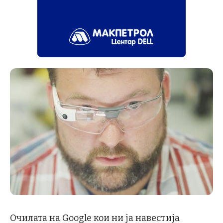
Очилата на Google кои ни ја навестија