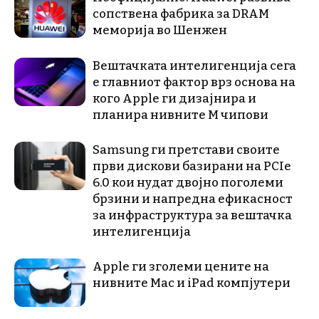
сопствена фабрика за DRAM
меморија во Шенжен
Вештачката интелигенција сега
е главниот фактор врз основа на
кого Apple ги дизајнира и
планира нивните М чипови
Samsung ги претстави своите
први дискови базирани на PCIe
6.0 кои нудат двојно поголеми
брзини и напредна ефикасност
за инфраструктура за вештачка
интелигенција
Apple ги зголеми цените на
нивните Mac и iPad компјутери