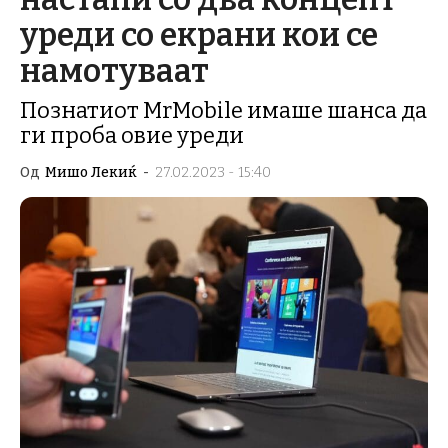
уреди со екрани кои се
намотуваат
Познатиот MrMobile имаше шанса да
ги проба овие уреди
Од
Мишо Лекиќ
-
27.02.2023 - 15:40