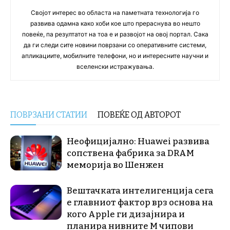
Својот интерес во областа на паметната технологија го
развива одамна како хоби кое што прераснува во нешто
повеќе, па резултатот на тоа е и развојот на овој портал. Сака
да ги следи сите новини поврзани со оперативните системи,
апликациите, мобилните телефони, но и интересните научни и
вселенски истражувања.
ПОВРЗАНИ СТАТИИ
ПОВЕЌЕ ОД АВТОРОТ
Неофицијално: Huawei развива
сопствена фабрика за DRAM
меморија во Шенжен
Вештачката интелигенција сега
е главниот фактор врз основа на
кого Apple ги дизајнира и
планира нивните М чипови