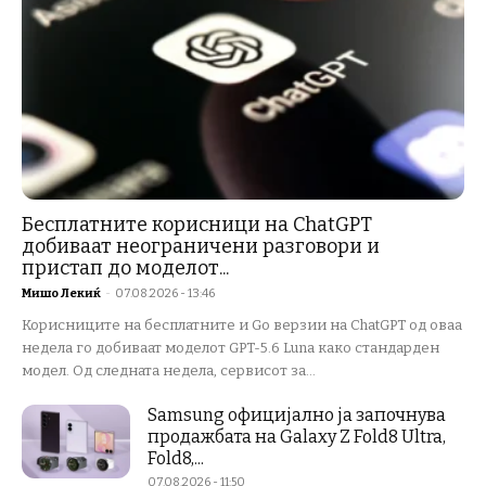
Бесплатните корисници на ChatGPT
добиваат неограничени разговори и
пристап до моделот...
Мишо Лекиќ
-
07.08.2026 - 13:46
Корисниците на бесплатните и Go верзии на ChatGPT од оваа
недела го добиваат моделот GPT-5.6 Luna како стандарден
модел. Од следната недела, сервисот за...
Samsung официјално ја започнува
продажбата на Galaxy Z Fold8 Ultra,
Fold8,...
07.08.2026 - 11:50