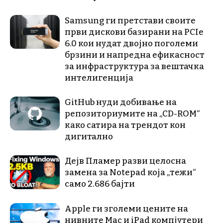
Samsung ги претстави своите
први дискови базирани на PCIe
6.0 кои нудат двојно поголеми
брзини и напредна ефикасност
за инфраструктура за вештачка
интелигенција
GitHub нуди добивање на
репозиториумите на „CD-ROM“
како сатира на трендот кон
дигитално
Дејв Пламер разви целосна
замена за Notepad која „тежи“
само 2.686 бајти
Apple ги зголеми цените на
нивните Mac и iPad компјутери