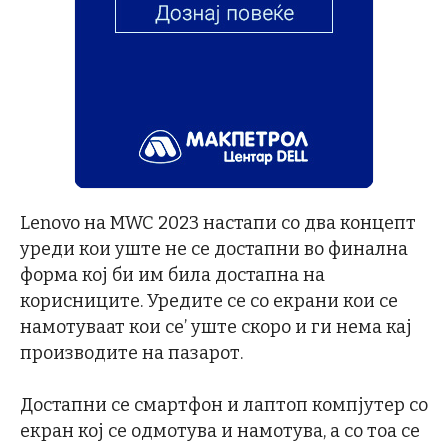
Lenovo на MWC 2023 настапи со два концепт
уреди кои уште не се достапни во финална
форма кој би им била достапна на
корисниците. Уредите се со екрани кои се
намотуваат кои се’ уште скоро и ги нема кај
производите на пазарот.
Достапни се смартфон и лаптоп компјутер со
екран кој се одмотува и намотува, а со тоа се