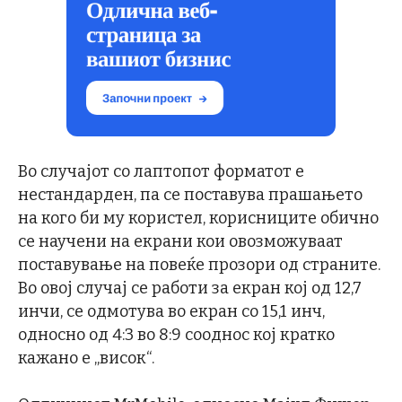
Во случајот со лаптопот форматот е
нестандарден, па се поставува прашањето
на кого би му користел, корисниците обично
се научени на екрани кои овозможуваат
поставување на повеќе прозори од страните.
Во овој случај се работи за екран кој од 12,7
инчи, се одмотува во екран со 15,1 инч,
односно од 4:3 во 8:9 сооднос кој кратко
кажано е „висок“.