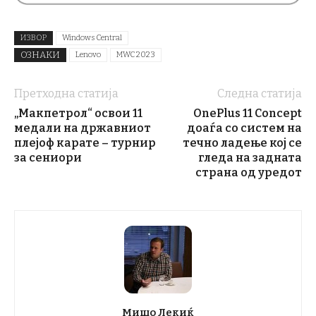
ИЗВОР
Windows Central
ОЗНАКИ
Lenovo
MWC 2023
Претходна статија
Следна статија
„Макпетрол“ освои 11
OnePlus 11 Concept
медали на државниот
доаѓа со систем на
плејоф карате – турнир
течно ладење кој се
за сениори
гледа на задната
страна од уредот
Мишо Лекиќ