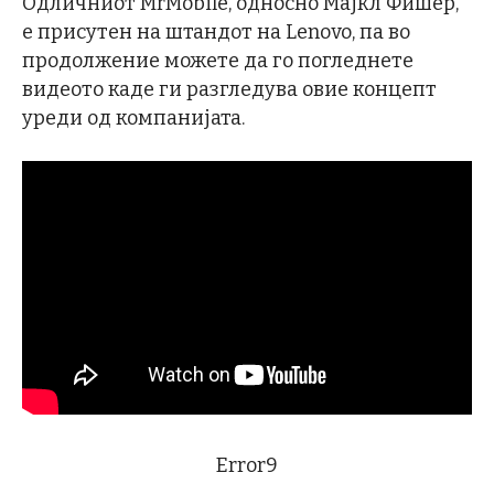
Одличниот MrMobile, односно Мајкл Фишер,
е присутен на штандот на Lenovo, па во
продолжение можете да го погледнете
видеото каде ги разгледува овие концепт
уреди од компанијата.
Error9