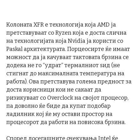
Колоната XFR е технологија која AMD ја
претставуваат со Ryzen која е доста слична
на технологијата која Nvidia ја користи со
Paskal архитектурата. Порцеосирте ќе имаат
можност да ја качуваат тактовата брзина се
додека не го “удрат” термалниот ѕид (не
стигнат до максималната температура на
работа). Ова претставува голема предност за
доста корисници кои не сакаат да
ризикуваат со Overclock на својот процесор,
па доволно ќе биде да купат подобар
ладилник кој ќе му остави простор на
процесорот да работи на повисока брзина.
Според досегашните очекувања Intel ќе