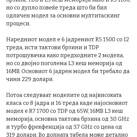
но со дупло повеќе треда што би бил
одличен модел за основни мултитаскинг
процеси.
Наредниот модел е 6 јадрениот R5 1500 со 12
треда, исти тактови брзини и TDP
потрошувачка како предходните 2 модела,
но со двојно поголема L3 кеш меморија од
16MB. Основиот 6 јадрен модел би требало да
чини 229 долари.
Потоа следуваат моделите од највисоката
класа со 8 јадра и 16 треда каде најосновиот
модел е R7 1700 со TDP од 65W, 16MB L3 кеш
меморија, основна тактова брзина од 3.0 GHz
и турбо фрекфенција од 3.7 GHz со цена од
319 долари. Во долната табела може детално