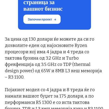
За цена од 130 долари ќе можете да си го
дозволите еден од најосновите Ryzen
процесори кој има 4 јадра и 4 треда со
тактова брзина од 3.2 GHz и Turbo
фрекфенција од 3.5 GHz со TDP (thermal
design power) од 65W и 8MB L3 кеш меморија
– R3 1100.
Појакиот модел со 4 јадра и 8 треда ќе го
намали вашиот буџет за 175 долари, а по
перформанси R5 1300 е со иста тактова
брзина, TDB и L3 кеш меморија како и R3 1100,