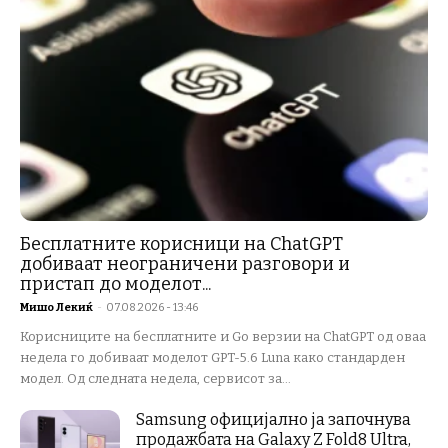
Бесплатните корисници на ChatGPT
добиваат неограничени разговори и
пристап до моделот...
Мишо Лекиќ
-
07.08.2026 - 13:46
Корисниците на бесплатните и Go верзии на ChatGPT од оваа
недела го добиваат моделот GPT-5.6 Luna како стандарден
модел. Од следната недела, сервисот за...
Samsung официјално ја започнува
продажбата на Galaxy Z Fold8 Ultra,