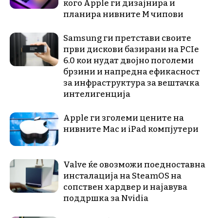
кого Apple ги дизајнира и
планира нивните М чипови
Samsung ги претстави своите
први дискови базирани на PCIe
6.0 кои нудат двојно поголеми
брзини и напредна ефикасност
за инфраструктура за вештачка
интелигенција
Apple ги зголеми цените на
нивните Mac и iPad компјутери
Valve ќе овозможи поедноставна
инсталација на SteamOS на
сопствен хардвер и најавува
поддршка за Nvidia