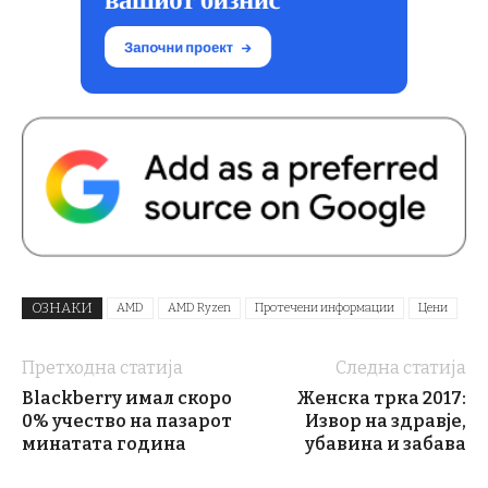
ОЗНАКИ
AMD
AMD Ryzen
Протечени информации
Цени
Претходна статија
Следна статија
Blackberry имал скоро
Женска трка 2017:
0% учество на пазарот
Извор на здравје,
минатата година
убавина и забава