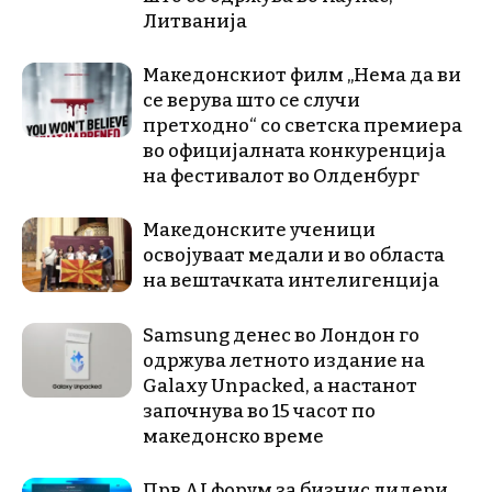
Литванија
Македонскиот филм „Нема да ви
се верува што се случи
претходно“ со светска премиера
во официјалната конкуренција
на фестивалот во Олденбург
Македонските ученици
освојуваат медали и во областа
на вештачката интелигенција
Samsung денес во Лондон го
одржува летното издание на
Galaxy Unpacked, a настанот
започнува во 15 часот по
македонско време
Прв AI форум за бизнис лидери