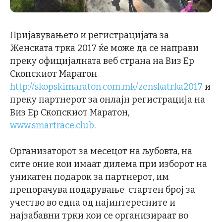
Пријавувањето и регистрацијата за
Женската трка 2017 ќе може да се направи
преку официјалната веб страна на Виз Ер
Скопскиот Маратон
http://skopskimaraton.com.mk/zenskatrka2017
и
преку партнерот за онлајн регистрација на
Виз Ер Скопскиот Маратон,
www.smartrace.club
.
Организаторот за месецот на љубовта, на
сите оние кои имаат дилема при изборот на
уникатен подарок за партнерот, им
препорачува подарување стартен број за
учество во една од најинтересните и
најзабавни трки кои се организираат во