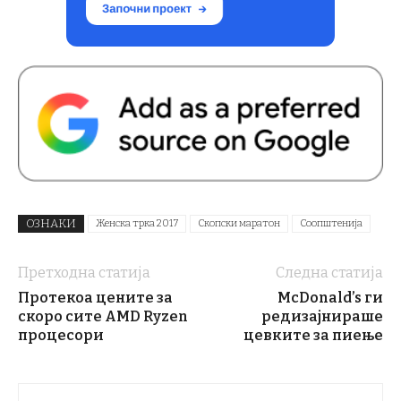
ОЗНАКИ
Женска трка 2017
Скопски маратон
Соопштенија
Претходна статија
Следна статија
Протекоа цените за
McDonald’s ги
скоро сите AMD Ryzen
редизајнираше
процесори
цевките за пиење