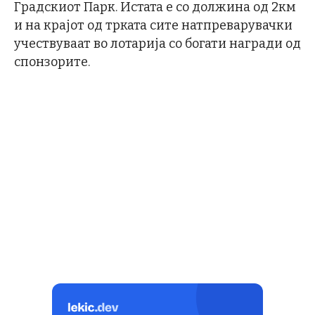
Градскиот Парк. Истата е со должина од 2км
и на крајот од трката сите натпреварувачки
учествуваат во лотарија со богати награди од
спонзорите.