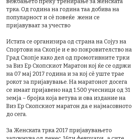
вежбањето преку тренирање за женската
трка. Од година на година таа добива на
популарност и сè повеќе жени се
пријавуваат за учество
Истата се организира од страна на Сојуз на
Спортови на Скопје и е во покровителство на
Град Скопје како дел од промотивните трки
за Виз Ер Скопскиот Маратон кој ќе се одржи
на 07 мај 2017 година и за кој сè уште трае
рокот за пријавување. На маратонот досега
се имаат пријавено над 1.500 учесници од 31
земја – бројка која ветува и ова издание на
Виз Ер Скопскиот маратон да е најмасовното
до сега.
За Женската трка 2017 пријавувањето
започнува од денес, 16ти февруари , а сите