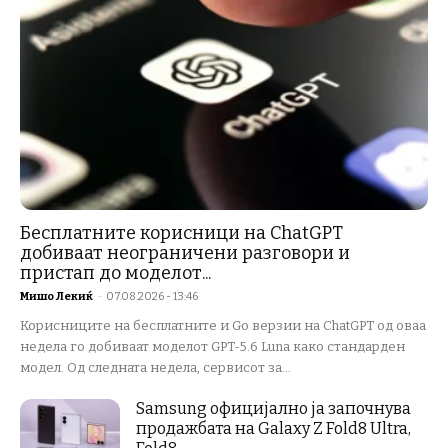
Бесплатните корисници на ChatGPT
добиваат неограничени разговори и
пристап до моделот...
Мишо Лекиќ
-
07.08.2026 - 13:46
Корисниците на бесплатните и Go верзии на ChatGPT од оваа
недела го добиваат моделот GPT-5.6 Luna како стандарден
модел. Од следната недела, сервисот за...
Samsung официјално ја започнува
продажбата на Galaxy Z Fold8 Ultra,