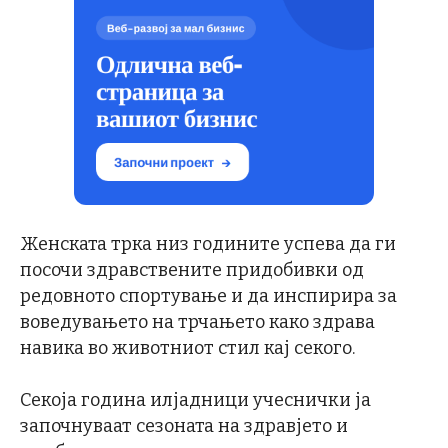
Женската трка низ годините успева да ги
посочи здравствените придобивки од
редовното спортување и да инспирира за
воведувањето на трчањето како здрава
навика во животниот стил кај секого.
Секоја година илјадници учеснички ја
започнуваат сезоната на здравјето и