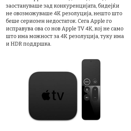
заостануваше зад конкуренцијата, бидејќи
не овозможуваше 4K резолуција, нешто што
беше сериозен недостаток. Сега Apple го
исправува ова со нов Apple TV 4K, кој не само
што има можност за 4K резолуција, туку има
и HDR поддршка.