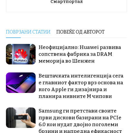
Смартпортал
ПОВРЗАНИ СТАТИИ
ПОВЕЌЕ ОД АВТОРОТ
Неофицијално: Huawei развива
сопствена фабрика за DRAM
меморија во Шенжен
Вештачката интелигенција сега
е главниот фактор врз основа на
кого Apple ги дизајнира и
планира нивните М чипови
Samsung ги претстави своите
први дискови базирани на PCIe
6.0 кои нудат двојно поголеми
брзини и напредна ефикасност