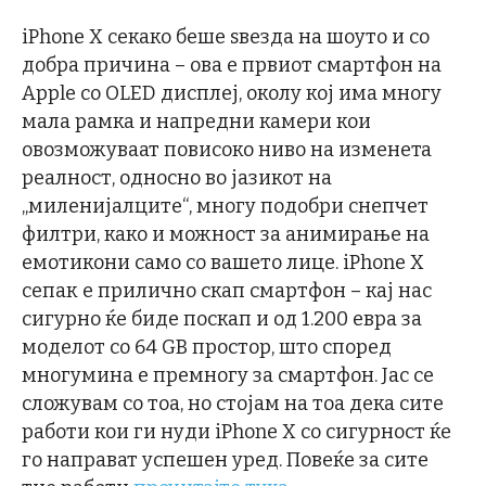
iPhone X секако беше ѕвезда на шоуто и со
добра причина – ова е првиот смартфон на
Apple со OLED дисплеј, околу кој има многу
мала рамка и напредни камери кои
овозможуваат повисоко ниво на изменета
реалност, односно во јазикот на
„миленијалците“, многу подобри снепчет
филтри, како и можност за анимирање на
емотикони само со вашето лице. iPhone X
сепак е прилично скап смартфон – кај нас
сигурно ќе биде поскап и од 1.200 евра за
моделот со 64 GB простор, што според
многумина е премногу за смартфон. Јас се
сложувам со тоа, но стојам на тоа дека сите
работи кои ги нуди iPhone X со сигурност ќе
го направат успешен уред. Повеќе за сите