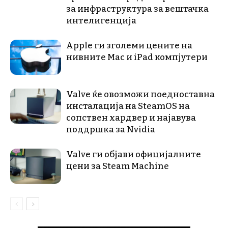
за инфраструктура за вештачка
интелигенција
Apple ги зголеми цените на
нивните Mac и iPad компјутери
Valve ќе овозможи поедноставна
инсталација на SteamOS на
сопствен хардвер и најавува
поддршка за Nvidia
Valve ги објави официјалните
цени за Steam Machine