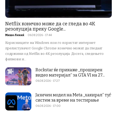
Netflix конечно може да се гледа во 4K
резолуција преку Google...
Мишо Лекиќ
-
06.08.2026 - 17:44
Корисниците на Windows кои го користат интернет
прелистувачот Google Chrome конечно можат да гледаат
содржини од Netflix во 4K резолуција. Досега, следењето
филмови и...
Rockstar ќе прикаже „проширен
видео материјал“ за GTA VI на 27...
06.08.2026 - 17:27
Јазичен модел на Meta „хакирал“ туѓ
систем за време на тестирање
06.08.2026 - 17:00