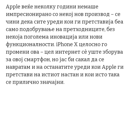
Apple веќе неколку години немаше
импресионирано со некој нов производ – се
чини дека сите уреди кои ги претставија беа
само подобрување на претходниците, без
некоја поголема иновација или нови
функционалности. iPhone X целосно го
промени ова – цел интернет сѐ уште зборува
за овој смартфон, но јас би сакал да се
навратам и на останатите уреди кои Apple ги
претстави на истиот настан и кои исто така
се прилично значајни.