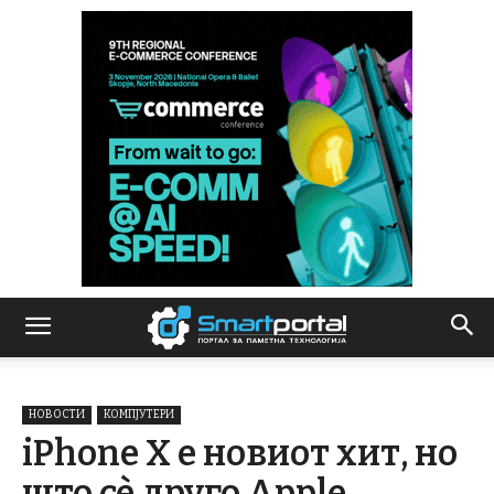
НОВОСТИ
КОМПЈУТЕРИ
iPhone X е новиот хит, но
што сѐ друго Apple