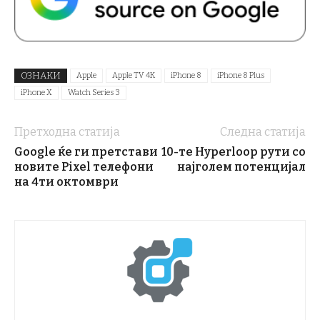
ОЗНАКИ
Apple
Apple TV 4K
iPhone 8
iPhone 8 Plus
iPhone X
Watch Series 3
Претходна статија
Следна статија
Google ќе ги претстави
10-те Hyperloop рути со
новите Pixel телефони
најголем потенцијал
на 4ти октомври