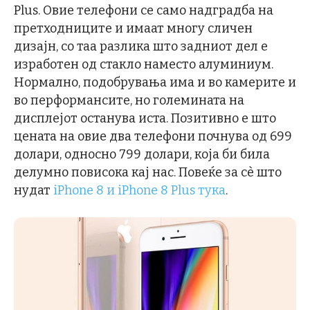
Plus. Овие телефони се само надградба на
претходниците и имаат многу сличен
дизајн, со таа разлика што задниот дел е
изработен од стакло наместо алуминиум.
Нормално, подобрувања има и во камерите и
во перформансите, но големината на
дисплејот останува иста. Позитивно е што
цената на овие два телефони почнува од 699
долари, односно 799 долари, која би била
делумно повисока кај нас. Повеќе за сѐ што
нудат
iPhone 8 и iPhone 8 Plus тука
.