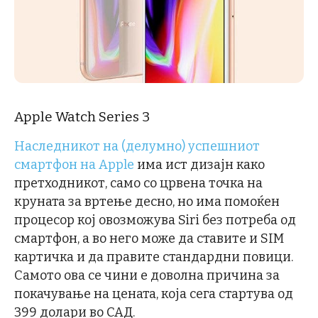
Apple Watch Series 3
Наследникот на (делумно) успешниот
смартфон на Apple
има ист дизајн како
претходникот, само со црвена точка на
круната за вртење десно, но има помоќен
процесор кој овозможува Siri без потреба од
смартфон, а во него може да ставите и SIM
картичка и да правите стандардни повици.
Самото ова се чини е доволна причина за
покачување на цената, која сега стартува од
399 долари во САД.